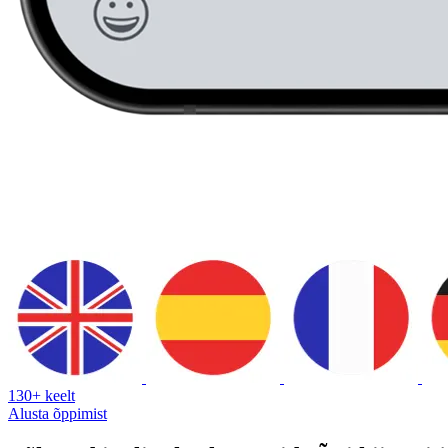
130+ keelt
Alusta õppimist