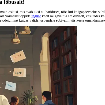
a lõbusalt!
aid oskusi, mis avab uksi nii hariduses, töös kui ka igapäevaelus suht
ast võimalust õppida
inglise
keelt mugavalt ja efektiivselt, kasutades ka
meetodeid ning kuidas valida just endale sobivaim viis keele omandamisek