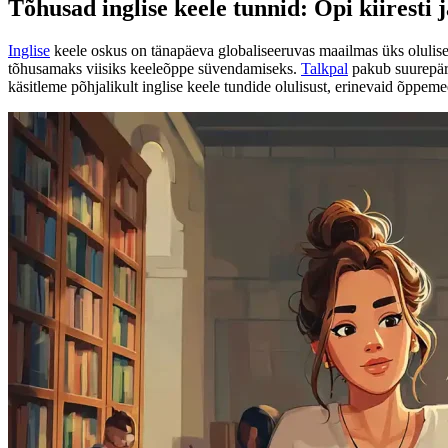
Tõhusad inglise keele tunnid: Õpi kiiresti j
Inglise
keele oskus on tänapäeva globaliseeruvas maailmas üks olulisem
tõhusamaks viisiks keeleõppe süvendamiseks.
Talkpal
pakub suurepär
käsitleme põhjalikult inglise keele tundide olulisust, erinevaid õppe