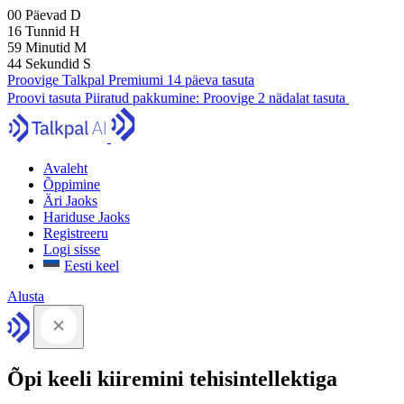
00
Päevad
D
16
Tunnid
H
59
Minutid
M
43
Sekundid
S
Proovige Talkpal Premiumi 14 päeva tasuta
Proovi tasuta
Piiratud pakkumine:
Proovige 2 nädalat tasuta
Avaleht
Õppimine
Äri Jaoks
Hariduse Jaoks
Registreeru
Logi sisse
Eesti keel
Alusta
Õpi keeli kiiremini tehisintellektiga