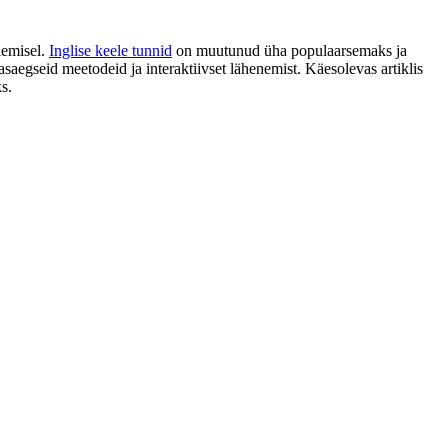
lemisel.
Inglise keele tunnid
on muutunud üha populaarsemaks ja
asaegseid meetodeid ja interaktiivset lähenemist. Käesolevas artiklis
s.