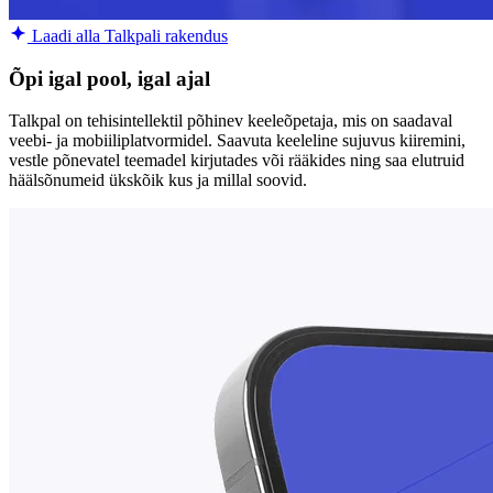
Laadi alla Talkpali rakendus
Õpi igal pool, igal ajal
Talkpal on tehisintellektil põhinev keeleõpetaja, mis on saadaval
veebi- ja mobiiliplatvormidel. Saavuta keeleline sujuvus kiiremini,
vestle põnevatel teemadel kirjutades või rääkides ning saa elutruid
häälsõnumeid ükskõik kus ja millal soovid.