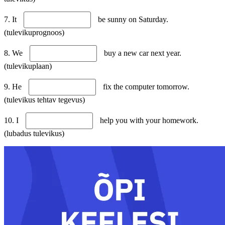
7. It
be sunny on Saturday.
(tulevikuprognoos)
8. We
buy a new car next year.
(tulevikuplaan)
9. He
fix the computer tomorrow.
(tulevikus tehtav tegevus)
10. I
help you with your homework.
(lubadus tulevikus)