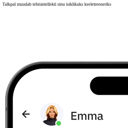
Talkpal muudab tehisintellekti sinu isiklikuks keeletreeneriks