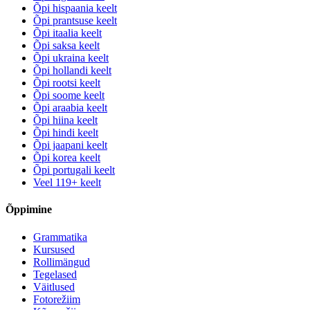
Õpi hispaania keelt
Õpi prantsuse keelt
Õpi itaalia keelt
Õpi saksa keelt
Õpi ukraina keelt
Õpi hollandi keelt
Õpi rootsi keelt
Õpi soome keelt
Õpi araabia keelt
Õpi hiina keelt
Õpi hindi keelt
Õpi jaapani keelt
Õpi korea keelt
Õpi portugali keelt
Veel 119+ keelt
Õppimine
Grammatika
Kursused
Rollimängud
Tegelased
Väitlused
Fotorežiim