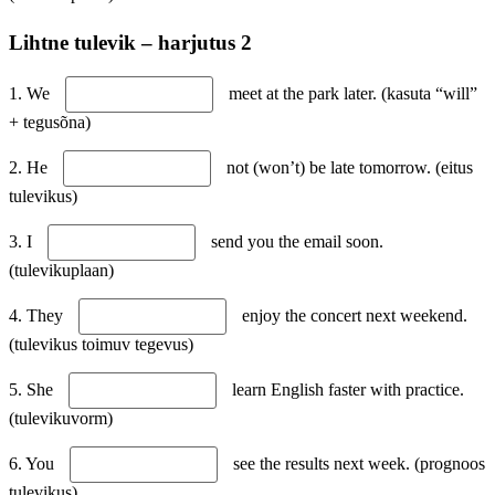
Lihtne tulevik – harjutus 2
1. We
meet at the park later. (kasuta “will”
+ tegusõna)
2. He
not (won’t) be late tomorrow. (eitus
tulevikus)
3. I
send you the email soon.
(tulevikuplaan)
4. They
enjoy the concert next weekend.
(tulevikus toimuv tegevus)
5. She
learn English faster with practice.
(tulevikuvorm)
6. You
see the results next week. (prognoos
tulevikus)