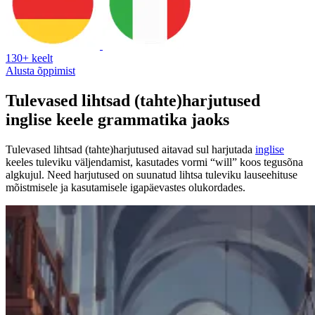
130+ keelt
Alusta õppimist
Tulevased lihtsad (tahte)harjutused
inglise keele grammatika jaoks
Tulevased lihtsad (tahte)harjutused aitavad sul harjutada
inglise
keeles tuleviku väljendamist, kasutades vormi “will” koos tegusõna
algkujul. Need harjutused on suunatud lihtsa tuleviku lauseehituse
mõistmisele ja kasutamisele igapäevastes olukordades.