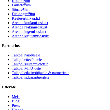
Kõnerežiim
Lauserežiim
Sõnarežiim
Dialoogirežiim
Keelesertifikaadid
Arenda kuulamisoskust
Arenda rääkimisoskust
Arenda lugemisoskust
Arenda kirjutamisoskust
Partnerlus
Talkpal haridusele
Talkpal ettevõtetele
Talkpal suurettevõtetele
Talkpal MTÜ-dele
Talkpal edasimüüjatele & partneritele
Talkpal siduspartneritele
Ettevõte
Meist
Blogi
Press
Hinnad