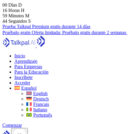
00
Días
D
16
Horas
H
59
Minutos
M
43
Segundos
S
Prueba Talkpal Premium gratis durante 14 días
Pruébalo gratis
Oferta limitada:
Pruébalo gratis durante 2 semanas
Inicio
Aprendizaje
Para Empresas
Para la Educación
Inscríbete
Acceder
Español
English
Deutsch
Français
Italiano
Português
Comenzar