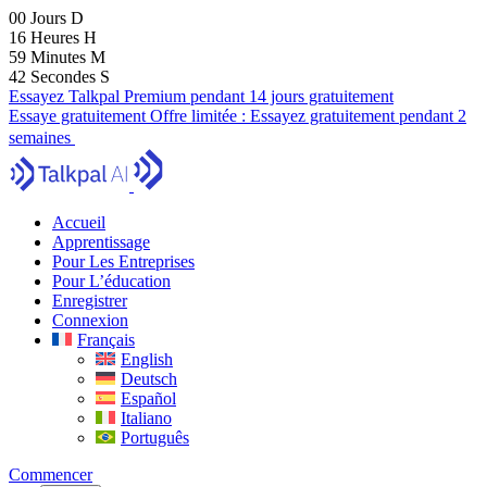
00
Jours
D
16
Heures
H
59
Minutes
M
41
Secondes
S
Essayez Talkpal Premium pendant 14 jours gratuitement
Essaye gratuitement
Offre limitée :
Essayez gratuitement pendant 2
semaines
Accueil
Apprentissage
Pour Les Entreprises
Pour L’éducation
Enregistrer
Connexion
Français
English
Deutsch
Español
Italiano
Português
Commencer