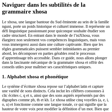
Naviguer dans les subtilités de la
grammaire xhosa
Le xhosa, une langue bantoue du Sud éminente au sein de la famille
nguni, porte un poids historique et culturel immense. Il représente un
défi linguistique passionnant pour quiconque souhaite étudier son
cadre structurel. En entrant dans le monde de l’isiXhosa, vous
élargirez non seulement vos compétences linguistiques, mais vous
vous immergerez aussi dans une culture captivante. Bien que les
règles grammaticales puissent sembler intimidantes au premier
abord, les décomposer en parties gérables rend le processus
d’apprentissage très accessible. Dans ce guide, nous allons plonger
dans la fascinante mécanique de la grammaire xhosa et offrir des
conseils utiles pour maîtriser ses caractéristiques uniques.
1. Alphabet xhosa et phonétique
Le système d’écriture xhosa repose sur l’alphabet latin et capture
une variété de sons distincts. Cela inclut les célèbres consonnes à
clic écrites c, q et x, ainsi que des sons aspirés représentés par des
digraphes comme ph, th et kh. Le xhosa utilise cinq voyelles (a, e, i,
o, u) et fonctionne comme une langue tonale, ce qui signifie que la
hauteur de votre voix peut modifier la définition d’un mot. Bien que