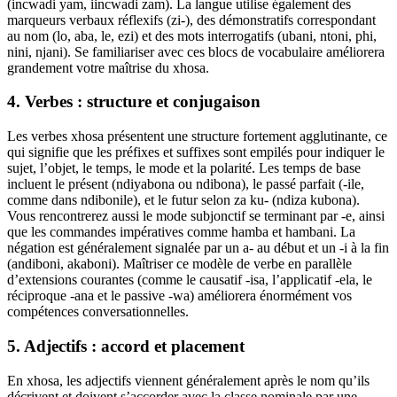
(incwadi yam, iincwadi zam). La langue utilise également des
marqueurs verbaux réflexifs (zi-), des démonstratifs correspondant
au nom (lo, aba, le, ezi) et des mots interrogatifs (ubani, ntoni, phi,
nini, njani). Se familiariser avec ces blocs de vocabulaire améliorera
grandement votre maîtrise du xhosa.
4. Verbes : structure et conjugaison
Les verbes xhosa présentent une structure fortement agglutinante, ce
qui signifie que les préfixes et suffixes sont empilés pour indiquer le
sujet, l’objet, le temps, le mode et la polarité. Les temps de base
incluent le présent (ndiyabona ou ndibona), le passé parfait (-ile,
comme dans ndibonile), et le futur selon za ku- (ndiza kubona).
Vous rencontrerez aussi le mode subjonctif se terminant par -e, ainsi
que les commandes impératives comme hamba et hambani. La
négation est généralement signalée par un a- au début et un -i à la fin
(andiboni, akaboni). Maîtriser ce modèle de verbe en parallèle
d’extensions courantes (comme le causatif -isa, l’applicatif -ela, le
réciproque -ana et le passive -wa) améliorera énormément vos
compétences conversationnelles.
5. Adjectifs : accord et placement
En xhosa, les adjectifs viennent généralement après le nom qu’ils
décrivent et doivent s’accorder avec la classe nominale par une