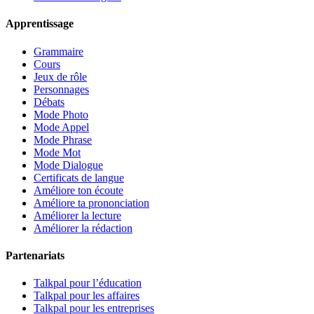
Apprentissage
Grammaire
Cours
Jeux de rôle
Personnages
Débats
Mode Photo
Mode Appel
Mode Phrase
Mode Mot
Mode Dialogue
Certificats de langue
Améliore ton écoute
Améliore ta prononciation
Améliorer la lecture
Améliorer la rédaction
Partenariats
Talkpal pour l’éducation
Talkpal pour les affaires
Talkpal pour les entreprises