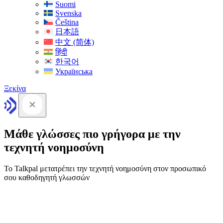
Suomi
Svenska
Čeština
日本語
中文 (简体)
हिंदी
한국어
Українська
Ξεκίνα
Μάθε γλώσσες πιο γρήγορα με την
τεχνητή νοημοσύνη
Το Talkpal μετατρέπει την τεχνητή νοημοσύνη στον προσωπικό
σου καθοδηγητή γλωσσών