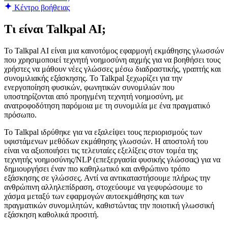
Κέντρο βοήθειας
Τι είναι Talkpal AI;
Το Talkpal AI είναι μια καινοτόμος εφαρμογή εκμάθησης γλωσσών
που χρησιμοποιεί τεχνητή νοημοσύνη αιχμής για να βοηθήσει τους
χρήστες να μάθουν νέες γλώσσες μέσω διαδραστικής, γραπτής και
συνομιλιακής εξάσκησης. Το Talkpal ξεχωρίζει για την
ενεργοποίηση φυσικών, φωνητικών συνομιλιών που
υποστηρίζονται από προηγμένη τεχνητή νοημοσύνη, με
ανατροφοδότηση παρόμοια με τη συνομιλία με ένα πραγματικό
πρόσωπο.
Το Talkpal ιδρύθηκε για να εξαλείψει τους περιορισμούς των
υφιστάμενων μεθόδων εκμάθησης γλωσσών. Η αποστολή του
είναι να αξιοποιήσει τις τελευταίες εξελίξεις στον τομέα της
τεχνητής νοημοσύνης/NLP (επεξεργασία φυσικής γλώσσας) για να
δημιουργήσει έναν πιο καθηλωτικό και ανθρώπινο τρόπο
εξάσκησης σε γλώσσες. Αντί να αντικαταστήσουμε πλήρως την
ανθρώπινη αλληλεπίδραση, στοχεύουμε να γεφυρώσουμε το
χάσμα μεταξύ των εφαρμογών αυτοεκμάθησης και των
πραγματικών συνομιλητών, καθιστώντας την ποιοτική γλωσσική
εξάσκηση καθολικά προσιτή.