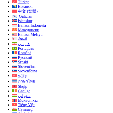
Türkçe
Bosanski
中文 (繁體)
Galician
Íslenskur
Bahasa Indonesia
Македонски
Bahasa Melayu
नेपाली
فارسی
Português
Română
Русский
Srpski
Slovenčina
Slovenščina
தமிழ்
ภาษาไทย
Shqip
Gaeilge
سۆرانی
Монгол хэл
Tiếng Việt
Cymraeg