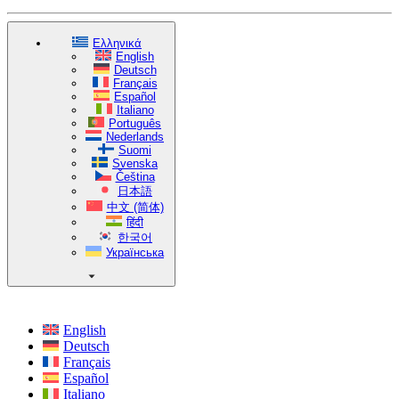
Ελληνικά
English
Deutsch
Français
Español
Italiano
Português
Nederlands
Suomi
Svenska
Čeština
日本語
中文 (简体)
हिंदी
한국어
Українська
English
Deutsch
Français
Español
Italiano