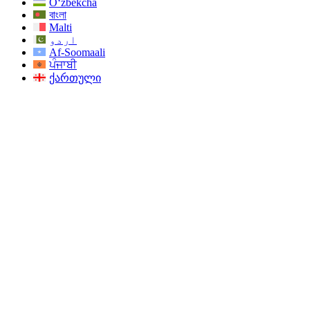
O‘zbekcha
বাংলা
Malti
اردو
Af-Soomaali
ਪੰਜਾਬੀ
ქართული