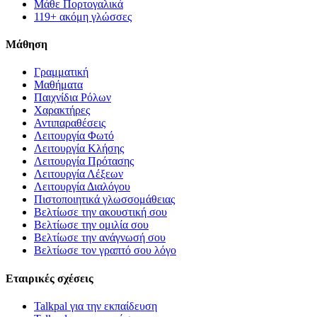
Μάθε Πορτογαλικά
119+ ακόμη γλώσσες
Μάθηση
Γραμματική
Μαθήματα
Παιχνίδια Ρόλων
Χαρακτήρες
Αντιπαραθέσεις
Λειτουργία Φωτό
Λειτουργία Κλήσης
Λειτουργία Πρότασης
Λειτουργία Λέξεων
Λειτουργία Διαλόγου
Πιστοποιητικά γλωσσομάθειας
Βελτίωσε την ακουστική σου
Βελτίωσε την ομιλία σου
Βελτίωσε την ανάγνωσή σου
Βελτίωσε τον γραπτό σου λόγο
Εταιρικές σχέσεις
Talkpal για την εκπαίδευση