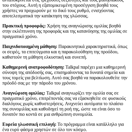
του στόχους. Αυτή η εξατομικευμένη προσέγγιση βοηθά τους
χρήστες να προχωρούν με το δικό τους ρυθμό, ενισχύοντας
αποτελεσματικά την κατάκτηση της γλώσσας.
Πρακτική προφοράς:
Χρήση της αναγνώρισης ομιλίας βοηθά
στην εκλέπτυνση της προφοράς και της κατανόησης της ομιλίας σε
πραγματικό χρόνο.
Παιχνιδοποιημένη μάθηση:
Παρακινητικά χαρακτηριστικά, όπως
οι σειρές, τα επιτεύγματα και η παρακολούθηση της προόδου,
καθιστούν τη μάθηση ελκυστική και συνεπή.
Καθημερινή ανατροφοδότηση:
Talkpal παρέχει μια καθημερινή
σύνοψη της απόδοσής σας, επισημαίνοντας τα δυνατά σημεία και
τους τομείς για βελτίωση. Αυτό σας βοηθά να παρακολουθείτε την
πρόοδό σας με την πάροδο του χρόνου.
Αναγνώριση ομιλίας:
Talkpal αναγνωρίζει την ομιλία σας σε
πραγματικό χρόνο, επιτρέποντάς σας να εξασκηθείτε σε φυσικούς
διαλόγους χωρίς καθυστερήσεις. Ανιχνεύει αυτόματα το πλαίσιο
της συνομιλίας και καθοδηγεί τη ροή της, ώστε να είναι όσο το
δυνατόν πιο κοντά σε μια ανθρώπινη συνομιλία.
Ευρεία γλωσσική επιλογή:
Το πρόγραμμα είναι κατάλληλο για
ένα ευρύ φάσμα χρηστών σε όλο τον κόσμο.