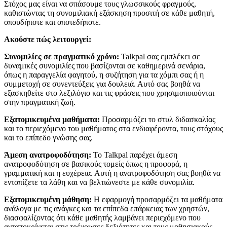
Στόχος μας είναι να σπάσουμε τους γλωσσικούς φραγμούς,
καθιστώντας τη συνομιλιακή εξάσκηση προσιτή σε κάθε μαθητή,
οπουδήποτε και οποτεδήποτε.
Ακούστε πώς λειτουργεί:
Συνομιλίες σε πραγματικό χρόνο:
Talkpal σας εμπλέκει σε
δυναμικές συνομιλίες που βασίζονται σε καθημερινά σενάρια,
όπως η παραγγελία φαγητού, η συζήτηση για τα χόμπι σας ή η
συμμετοχή σε συνεντεύξεις για δουλειά. Αυτό σας βοηθά να
εξασκηθείτε στο λεξιλόγιο και τις φράσεις που χρησιμοποιούνται
στην πραγματική ζωή.
Εξατομικευμένα μαθήματα:
Προσαρμόζει το στυλ διδασκαλίας
και το περιεχόμενο του μαθήματος στα ενδιαφέροντα, τους στόχους
και το επίπεδο γνώσης σας.
Άμεση ανατροφοδότηση:
Το Talkpal παρέχει άμεση
ανατροφοδότηση σε βασικούς τομείς όπως η προφορά, η
γραμματική και η ευχέρεια. Αυτή η ανατροφοδότηση σας βοηθά να
εντοπίζετε τα λάθη και να βελτιώνεστε με κάθε συνομιλία.
Εξατομικευμένη μάθηση:
Η εφαρμογή προσαρμόζει τα μαθήματα
ανάλογα με τις ανάγκες και τα επίπεδα επάρκειας των χρηστών,
διασφαλίζοντας ότι κάθε μαθητής λαμβάνει περιεχόμενο που
ανταποκρίνεται στις τρέχουσες δεξιότητες και τους μαθησιακούς