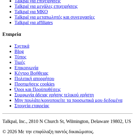
Talkpal για επιχειρήσεις
Talkpal για μεγάλες επιχειρήσεις
Talkpal για ΜΚΟ
Talkpal για μεταπωλητές και συνεργασίες
Talkpal για affiliates
Εταιρεία
Σχετικά
Blog
Τύπος
Τιμές
Επικοινωνία
Κέντρο Βοήθειας
Πολιτική απορρήτου
Προτιμήσεις cookies
Όροι και Προϋποθέσεις
Συμφωνία άδειας χρήσης τελικού χρήστη
Μην πουλάτε/κοινοποιείτε τα προσωπικά μου δεδομένα
Στοιχεία εταιρείας
Talkpal, Inc., 2810 N Church St, Wilmington, Delaware 19802, US
© 2026 Με την επιφύλαξη παντός δικαιώματος.