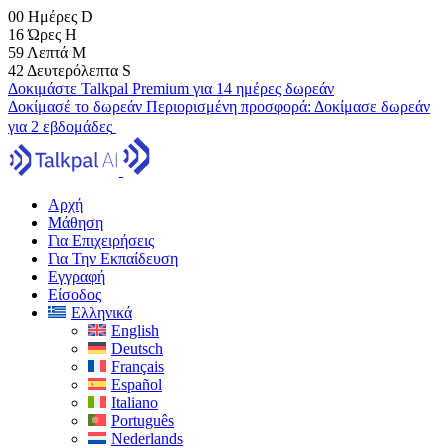
00
Ημέρες
D
16
Ώρες
H
59
Λεπτά
M
41
Δευτερόλεπτα
S
Δοκιμάστε Talkpal Premium για 14 ημέρες δωρεάν
Δοκίμασέ το δωρεάν
Περιορισμένη προσφορά:
Δοκίμασε δωρεάν
για 2 εβδομάδες
Αρχή
Μάθηση
Για Επιχειρήσεις
Για Την Εκπαίδευση
Εγγραφή
Είσοδος
Ελληνικά
English
Deutsch
Français
Español
Italiano
Português
Nederlands