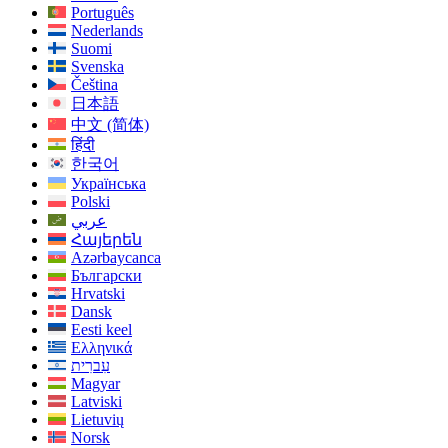
Português
Nederlands
Suomi
Svenska
Čeština
日本語
中文 (简体)
हिंदी
한국어
Українська
Polski
عربي
Հայերեն
Azərbaycanca
Български
Hrvatski
Dansk
Eesti keel
Ελληνικά
עִברִית
Magyar
Latviski
Lietuvių
Norsk