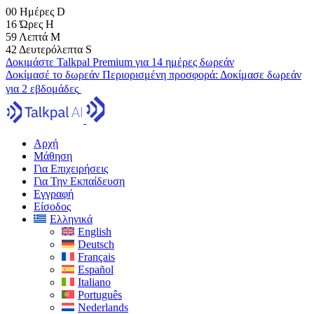
00
Ημέρες
D
16
Ώρες
H
59
Λεπτά
M
41
Δευτερόλεπτα
S
Δοκιμάστε Talkpal Premium για 14 ημέρες δωρεάν
Δοκίμασέ το δωρεάν
Περιορισμένη προσφορά:
Δοκίμασε δωρεάν
για 2 εβδομάδες
Αρχή
Μάθηση
Για Επιχειρήσεις
Για Την Εκπαίδευση
Εγγραφή
Είσοδος
Ελληνικά
English
Deutsch
Français
Español
Italiano
Português
Nederlands