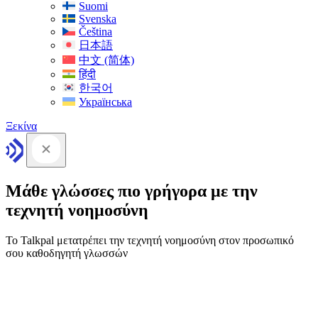
Suomi
Svenska
Čeština
日本語
中文 (简体)
हिंदी
한국어
Українська
Ξεκίνα
Μάθε γλώσσες πιο γρήγορα με την
τεχνητή νοημοσύνη
Το Talkpal μετατρέπει την τεχνητή νοημοσύνη στον προσωπικό
σου καθοδηγητή γλωσσών