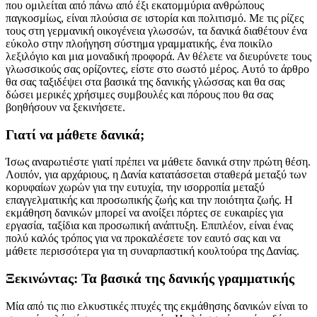
που ομιλείται από πάνω από έξι εκατομμύρια ανθρώπους
παγκοσμίως, είναι πλούσια σε ιστορία και πολιτισμό. Με τις ρίζες
τους στη γερμανική οικογένεια γλωσσών, τα δανικά διαθέτουν ένα
εύκολο στην πλοήγηση σύστημα γραμματικής, ένα ποικίλο
λεξιλόγιο και μια μοναδική προφορά. Αν θέλετε να διευρύνετε τους
γλωσσικούς σας ορίζοντες, είστε στο σωστό μέρος. Αυτό το άρθρο
θα σας ταξιδέψει στα βασικά της δανικής γλώσσας και θα σας
δώσει μερικές χρήσιμες συμβουλές και πόρους που θα σας
βοηθήσουν να ξεκινήσετε.
Γιατί να μάθετε δανικά;
Ίσως αναρωτιέστε γιατί πρέπει να μάθετε δανικά στην πρώτη θέση.
Λοιπόν, για αρχάριους, η Δανία κατατάσσεται σταθερά μεταξύ των
κορυφαίων χωρών για την ευτυχία, την ισορροπία μεταξύ
επαγγελματικής και προσωπικής ζωής και την ποιότητα ζωής. Η
εκμάθηση δανικών μπορεί να ανοίξει πόρτες σε ευκαιρίες για
εργασία, ταξίδια και προσωπική ανάπτυξη. Επιπλέον, είναι ένας
πολύ καλός τρόπος για να προκαλέσετε τον εαυτό σας και να
μάθετε περισσότερα για τη συναρπαστική κουλτούρα της Δανίας.
Ξεκινώντας: Τα βασικά της δανικής γραμματικής
Μία από τις πιο ελκυστικές πτυχές της εκμάθησης δανικών είναι το