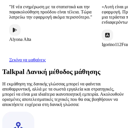
"Η νέα ενημέρωση με τα στατιστικά και την
«Αυτή είναι μια π
παρακολούθηση προόδου είναι τέλεια. Τώρα
εφαρμογή. Προσφέρ
λατρεύω την εφαρμογή ακόμα περισσότερο."
μια τεράστια ποικι
ενδιαφερόντων τρό
Alyona Alta
Igorino112France
Ξεκίνα να μαθαίνεις
Talkpal Δανική μέθοδος μάθησης
Η εκμάθηση της δανικής γλώσσας μπορεί να φαίνεται
αποθαρρυντική, αλλά με τα σωστά εργαλεία και στρατηγικές,
μπορεί να είναι μια ιδιαίτερα ικανοποιητική εμπειρία. Ακολουθούν
ορισμένες αποτελεσματικές τεχνικές που θα σας βοηθήσουν να
αποκτήσετε ευχέρεια στη δανική γλώσσα: