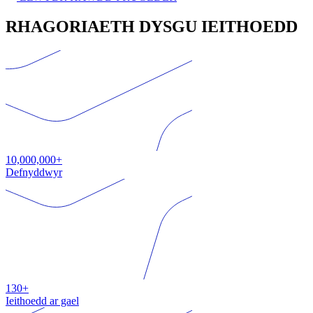
RHAGORIAETH DYSGU IEITHOEDD
10,000,000+
Defnyddwyr
130+
Ieithoedd ar gael