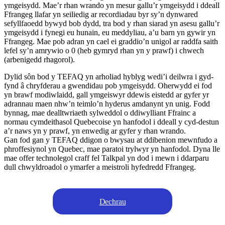
ymgeisydd. Mae’r rhan wrando yn mesur gallu’r ymgeisydd i ddeall
Ffrangeg llafar yn seiliedig ar recordiadau byr sy’n dynwared
sefyllfaoedd bywyd bob dydd, tra bod y rhan siarad yn asesu gallu’r
ymgeisydd i fynegi eu hunain, eu meddyliau, a’u barn yn gywir yn
Ffrangeg. Mae pob adran yn cael ei graddio’n unigol ar raddfa saith
lefel sy’n amrywio o 0 (heb gymryd rhan yn y prawf) i chwech
(arbenigedd rhagorol).
Dylid sôn bod y TEFAQ yn arholiad hyblyg wedi’i deilwra i gyd-
fynd â chryfderau a gwendidau pob ymgeisydd. Oherwydd ei fod
yn brawf modiwlaidd, gall ymgeiswyr ddewis eistedd ar gyfer yr
adrannau maen nhw’n teimlo’n hyderus amdanynt yn unig. Fodd
bynnag, mae dealltwriaeth sylweddol o ddiwylliant Ffrainc a
normau cymdeithasol Quebecoise yn hanfodol i ddeall y cyd-destun
a’r naws yn y prawf, yn enwedig ar gyfer y rhan wrando.
Gan fod gan y TEFAQ ddigon o bwysau at ddibenion mewnfudo a
phroffesiynol yn Quebec, mae paratoi trylwyr yn hanfodol. Dyna lle
mae offer technolegol craff fel Talkpal yn dod i mewn i ddarparu
dull chwyldroadol o ymarfer a meistroli hyfedredd Ffrangeg.
Dechrau