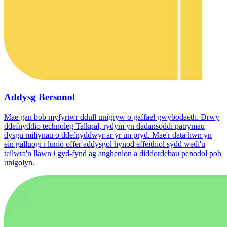
Addysg Bersonol
Mae gan bob myfyriwr ddull unigryw o gaffael gwybodaeth. Drwy
ddefnyddio technoleg Talkpal, rydym yn dadansoddi patrymau
dysgu miliynau o ddefnyddwyr ar yr un pryd. Mae'r data hwn yn
ein galluogi i lunio offer addysgol hynod effeithiol sydd wedi'u
teilwra'n llawn i gyd-fynd ag anghenion a diddordebau penodol pob
unigolyn.