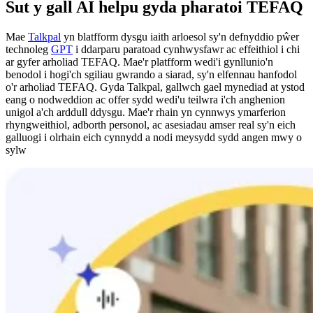
Sut y gall AI helpu gyda pharatoi TEFAQ
Mae
Talkpal
yn blatfform dysgu iaith arloesol sy'n defnyddio pŵer
technoleg
GPT
i ddarparu paratoad cynhwysfawr ac effeithiol i chi
ar gyfer arholiad TEFAQ. Mae'r platfform wedi'i gynllunio'n
benodol i hogi'ch sgiliau gwrando a siarad, sy'n elfennau hanfodol
o'r arholiad TEFAQ. Gyda Talkpal, gallwch gael mynediad at ystod
eang o nodweddion ac offer sydd wedi'u teilwra i'ch anghenion
unigol a'ch arddull ddysgu. Mae'r rhain yn cynnwys ymarferion
rhyngweithiol, adborth personol, ac asesiadau amser real sy'n eich
galluogi i olrhain eich cynnydd a nodi meysydd sydd angen mwy o
sylw