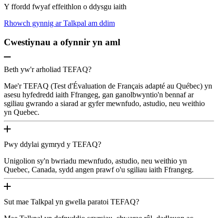
Y ffordd fwyaf effeithlon o ddysgu iaith
Rhowch gynnig ar Talkpal am ddim
Cwestiynau a ofynnir yn aml
Beth yw'r arholiad TEFAQ?
Mae'r TEFAQ (Test d'Évaluation de Français adapté au Québec) yn
asesu hyfedredd iaith Ffrangeg, gan ganolbwyntio'n bennaf ar
sgiliau gwrando a siarad ar gyfer mewnfudo, astudio, neu weithio
yn Quebec.
Pwy ddylai gymryd y TEFAQ?
Unigolion sy'n bwriadu mewnfudo, astudio, neu weithio yn
Quebec, Canada, sydd angen prawf o'u sgiliau iaith Ffrangeg.
Sut mae Talkpal yn gwella paratoi TEFAQ?