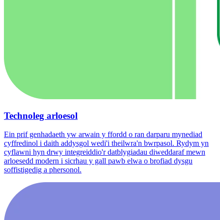
Technoleg arloesol
Ein prif genhadaeth yw arwain y ffordd o ran darparu mynediad
cyffredinol i daith addysgol wedi'i theilwra'n bwrpasol. Rydym yn
cyflawni hyn drwy integreiddio'r datblygiadau diweddaraf mewn
arloesedd modern i sicrhau y gall pawb elwa o brofiad dysgu
soffistigedig a phersonol.