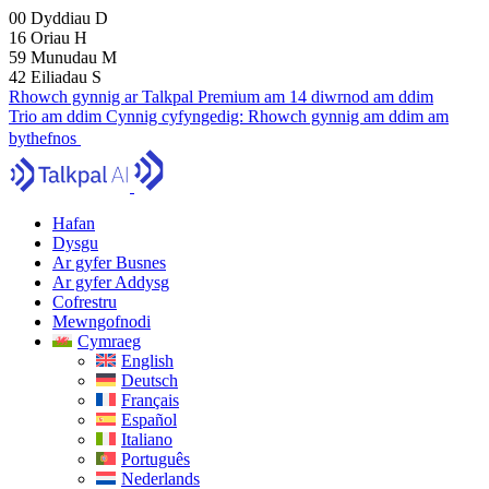
00
Dyddiau
D
16
Oriau
H
59
Munudau
M
41
Eiliadau
S
Rhowch gynnig ar Talkpal Premium am 14 diwrnod am ddim
Trio am ddim
Cynnig cyfyngedig:
Rhowch gynnig am ddim am
bythefnos
Hafan
Dysgu
Ar gyfer Busnes
Ar gyfer Addysg
Cofrestru
Mewngofnodi
Cymraeg
English
Deutsch
Français
Español
Italiano
Português
Nederlands