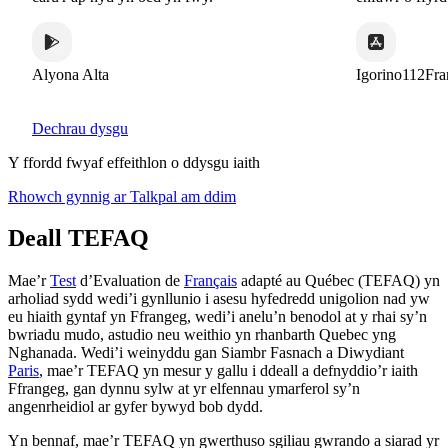
Alyona Alta
Igorino112France
Dechrau dysgu
Y ffordd fwyaf effeithlon o ddysgu iaith
Rhowch gynnig ar Talkpal am ddim
Deall TEFAQ
Mae’r
Test
d’Evaluation de
Français
adapté au Québec (TEFAQ) yn
arholiad sydd wedi’i gynllunio i asesu hyfedredd unigolion nad yw
eu hiaith gyntaf yn Ffrangeg, wedi’i anelu’n benodol at y rhai sy’n
bwriadu mudo, astudio neu weithio yn rhanbarth Quebec yng
Nghanada. Wedi’i weinyddu gan Siambr Fasnach a Diwydiant
Paris
, mae’r TEFAQ yn mesur y gallu i ddeall a defnyddio’r iaith
Ffrangeg, gan dynnu sylw at yr elfennau ymarferol sy’n
angenrheidiol ar gyfer bywyd bob dydd.
Yn bennaf, mae’r TEFAQ yn gwerthuso sgiliau gwrando a siarad yr