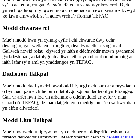
sy’n cael eu gyrru gan AI sy’n efelychu siaradwyr brodorol. Bydd
yn eich galluogi i ryngweithio â chymeriadau mewn senarios bywyd
go iawn amrywiol, sy’n adlewyrchu’r fformat TEFAQ.
Modd chwarae rôl
Mae’r modd hwn yn cynnig cyfle i chi chwarae dwy ochr
deialogau, gan wella eich rhuglder, dealltwriaeth ac ynganiad.
Gallwch newid rolau, clywed yr iaith a ddefnyddir mewn gwahanol
gyd-destunau, a datblygu dealltwriaeth o ymadroddion idiomatig ac
iaith lafar sy’n aml yn ymddangos yn TEFAQ.
Dadleuon Talkpal
Mae’r modd dadl yn eich gwahodd i fynegi eich barn ar amrywiaeth
o bynciau, gan eich helpu i ddatblygu sgiliau dadleuol yn Ffrangeg.
Gall yr arfer hwn fod yn arbennig o ddefnyddiol ar gyfer y rhan
siarad o’r TEFAQ, lle mae datgelu eich meddyliau a’ch safbwyntiau
yn elfen allweddol.
Modd Llun Talkpal
Mae’r nodwedd unigryw hon yn eich herio i ddisgrifio, esbonio a
thrafod delweddau amrywiol. Mae’r ymarfer hwn yn
gwella sgiliau