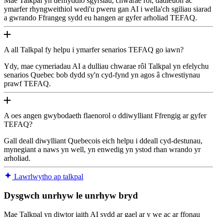
Mae Talkpal yn defnyddio sgyrsiau, chwarae rôl, dadleuon ac
ymarfer rhyngweithiol wedi'u pweru gan AI i wella'ch sgiliau siarad
a gwrando Ffrangeg sydd eu hangen ar gyfer arholiad TEFAQ.
A all Talkpal fy helpu i ymarfer senarios TEFAQ go iawn?
Ydy, mae cymeriadau AI a dulliau chwarae rôl Talkpal yn efelychu
senarios Quebec bob dydd sy'n cyd-fynd yn agos â chwestiynau
prawf TEFAQ.
A oes angen gwybodaeth flaenorol o ddiwylliant Ffrengig ar gyfer
TEFAQ?
Gall deall diwylliant Quebecois eich helpu i ddeall cyd-destunau,
mynegiant a naws yn well, yn enwedig yn ystod rhan wrando yr
arholiad.
Lawrlwytho ap talkpal
Dysgwch unrhyw le unrhyw bryd
Mae Talkpal yn diwtor iaith AI sydd ar gael ar y we ac ar ffonau