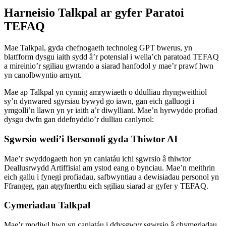
Harneisio Talkpal ar gyfer Paratoi
TEFAQ
Mae Talkpal, gyda chefnogaeth technoleg GPT bwerus, yn
blatfform dysgu iaith sydd â’r potensial i wella’ch paratoad TEFAQ
a mireinio’r sgiliau gwrando a siarad hanfodol y mae’r prawf hwn
yn canolbwyntio arnynt.
Mae ap Talkpal yn cynnig amrywiaeth o ddulliau rhyngweithiol
sy’n dynwared sgyrsiau bywyd go iawn, gan eich galluogi i
ymgolli’n llawn yn yr iaith a’r diwylliant. Mae’n hyrwyddo profiad
dysgu dwfn gan ddefnyddio’r dulliau canlynol:
Sgwrsio wedi’i Bersonoli gyda Thiwtor AI
Mae’r swyddogaeth hon yn caniatáu ichi sgwrsio â thiwtor
Deallusrwydd Artiffisial am ystod eang o bynciau. Mae’n meithrin
eich gallu i fynegi profiadau, safbwyntiau a dewisiadau personol yn
Ffrangeg, gan atgyfnerthu eich sgiliau siarad ar gyfer y TEFAQ.
Cymeriadau Talkpal
Mae’r modiwl hwn yn caniatáu i ddysgwyr sgwrsio â chymeriadau