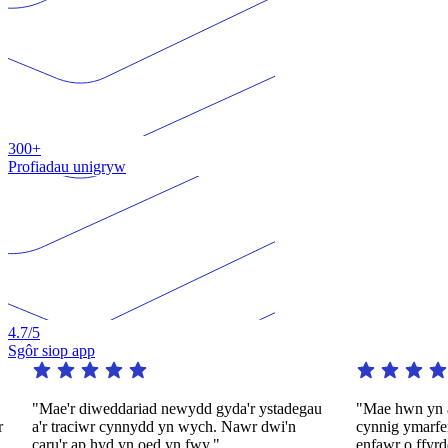
300+
Profiadau unigryw
4.7
/5
Sgôr siop app
"Mae'r diweddariad newydd gyda'r ystadegau
"Mae hwn yn ap gw
a'r traciwr cynnydd yn wych. Nawr dwi'n
cynnig ymarfer d
caru'r ap hyd yn oed yn fwy."
enfawr o ffyrdd de