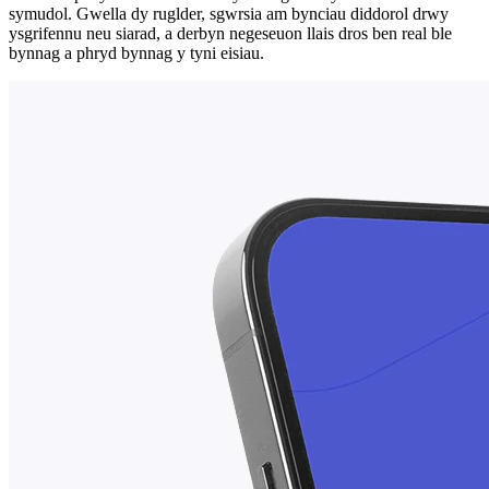
symudol. Gwella dy ruglder, sgwrsia am bynciau diddorol drwy
ysgrifennu neu siarad, a derbyn negeseuon llais dros ben real ble
bynnag a phryd bynnag y tyni eisiau.