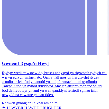
Gwneud Dysgu'n Hwyl
Rydym wedi trawsnewid y broses addysgol yn rhywbeth rydych chi
wir yn edrych ymlaen ato. Gan y gall aros yn frwdfrydig gydag
astudio ar-lein fod yn anodd yn aml, fe wnaethon ni gynllunio
Talkpal i fod yn hynod ddiddorol. Mae'r platfform mor trochol fel
bod defnyddwyr yn aml yn well ganddynt feistroli sgiliau iaith
newydd na chwarae gemau fideo.
Rhowch gynnig ar Talkpal am ddim
LLWYBR HAWDD I RUGLDER