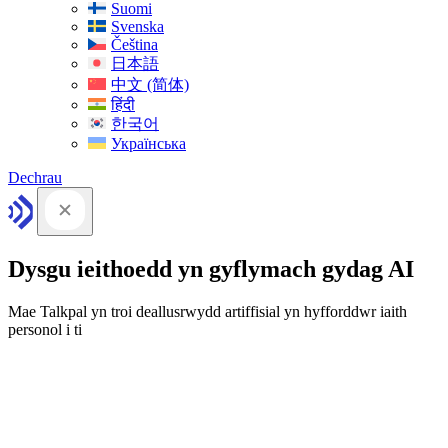
Suomi
Svenska
Čeština
日本語
中文 (简体)
हिंदी
한국어
Українська
Dechrau
Dysgu ieithoedd yn gyflymach gydag AI
Mae Talkpal yn troi deallusrwydd artiffisial yn hyfforddwr iaith
personol i ti