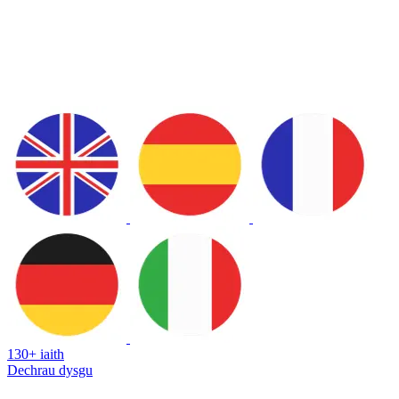
130+ iaith
Dechrau dysgu