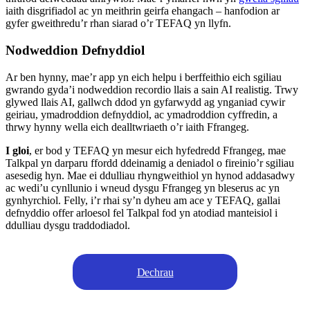
iaith disgrifiadol ac yn meithrin geirfa ehangach – hanfodion ar
gyfer gweithredu’r rhan siarad o’r TEFAQ yn llyfn.
Nodweddion Defnyddiol
Ar ben hynny, mae’r app yn eich helpu i berffeithio eich sgiliau
gwrando gyda’i nodweddion recordio llais a sain AI realistig. Trwy
glywed llais AI, gallwch ddod yn gyfarwydd ag ynganiad cywir
geiriau, ymadroddion defnyddiol, ac ymadroddion cyffredin, a
thrwy hynny wella eich dealltwriaeth o’r iaith Ffrangeg.
I gloi
, er bod y TEFAQ yn mesur eich hyfedredd Ffrangeg, mae
Talkpal yn darparu ffordd ddeinamig a deniadol o fireinio’r sgiliau
asesedig hyn. Mae ei ddulliau rhyngweithiol yn hynod addasadwy
ac wedi’u cynllunio i wneud dysgu Ffrangeg yn bleserus ac yn
gynhyrchiol. Felly, i’r rhai sy’n dyheu am ace y TEFAQ, gallai
defnyddio offer arloesol fel Talkpal fod yn atodiad manteisiol i
ddulliau dysgu traddodiadol.
Dechrau