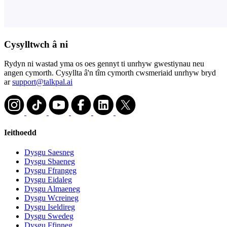
Cysylltwch â ni
Rydyn ni wastad yma os oes gennyt ti unrhyw gwestiynau neu
angen cymorth. Cysyllta â'n tîm cymorth cwsmeriaid unrhyw bryd
ar
support@talkpal.ai
Ieithoedd
Dysgu Saesneg
Dysgu Sbaeneg
Dysgu Ffrangeg
Dysgu Eidaleg
Dysgu Almaeneg
Dysgu Wcreineg
Dysgu Iseldireg
Dysgu Swedeg
Dysgu Ffinneg