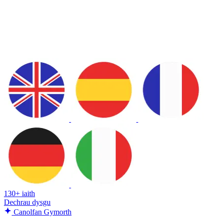
130+ iaith
Dechrau dysgu
Canolfan Gymorth