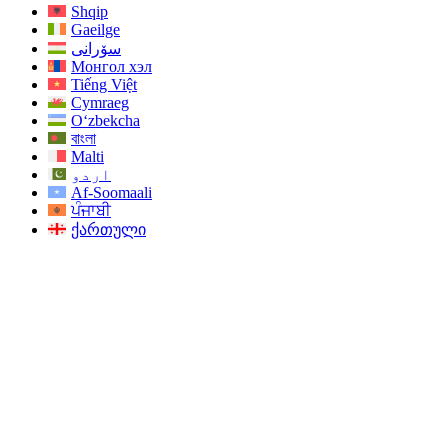
Shqip
Gaeilge
سۆرانی
Монгол хэл
Tiếng Việt
Cymraeg
O‘zbekcha
বাংলা
Malti
اردو
Af-Soomaali
ਪੰਜਾਬੀ
ქართული