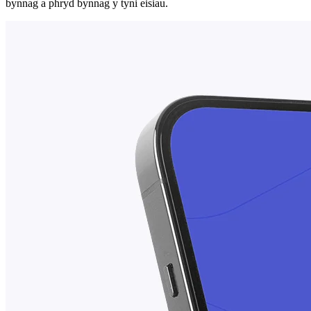
bynnag a phryd bynnag y tyni eisiau.