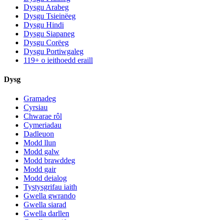
Dysgu Arabeg
Dysgu Tsieinëeg
Dysgu Hindi
Dysgu Siapaneg
Dysgu Corëeg
Dysgu Portiwgaleg
119+ o ieithoedd eraill
Dysg
Gramadeg
Cyrsiau
Chwarae rôl
Cymeriadau
Dadleuon
Modd llun
Modd galw
Modd brawddeg
Modd gair
Modd deialog
Tystysgrifau iaith
Gwella gwrando
Gwella siarad
Gwella darllen