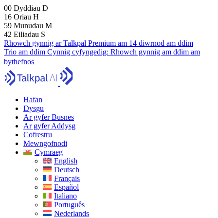
00
Dyddiau
D
16
Oriau
H
59
Munudau
M
41
Eiliadau
S
Rhowch gynnig ar Talkpal Premium am 14 diwrnod am ddim
Trio am ddim
Cynnig cyfyngedig:
Rhowch gynnig am ddim am
bythefnos
Hafan
Dysgu
Ar gyfer Busnes
Ar gyfer Addysg
Cofrestru
Mewngofnodi
Cymraeg
English
Deutsch
Français
Español
Italiano
Português
Nederlands