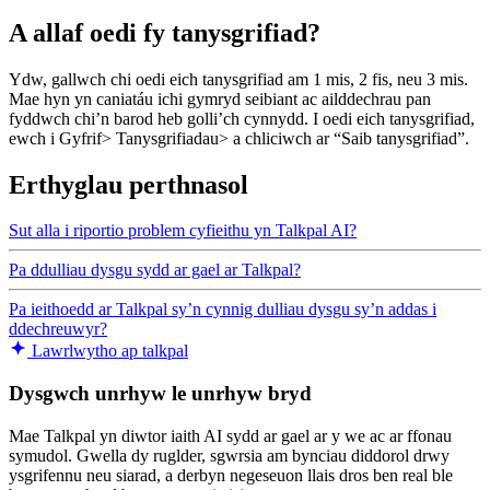
A allaf oedi fy tanysgrifiad?
Ydw, gallwch chi oedi eich tanysgrifiad am 1 mis, 2 fis, neu 3 mis.
Mae hyn yn caniatáu ichi gymryd seibiant ac ailddechrau pan
fyddwch chi’n barod heb golli’ch cynnydd. I oedi eich tanysgrifiad,
ewch i Gyfrif> Tanysgrifiadau> a chliciwch ar “Saib tanysgrifiad”.
Erthyglau perthnasol
Sut alla i riportio problem cyfieithu yn Talkpal AI?
Pa ddulliau dysgu sydd ar gael ar Talkpal?
Pa ieithoedd ar Talkpal sy’n cynnig dulliau dysgu sy’n addas i
ddechreuwyr?
Lawrlwytho ap talkpal
Dysgwch unrhyw le unrhyw bryd
Mae Talkpal yn diwtor iaith AI sydd ar gael ar y we ac ar ffonau
symudol. Gwella dy ruglder, sgwrsia am bynciau diddorol drwy
ysgrifennu neu siarad, a derbyn negeseuon llais dros ben real ble