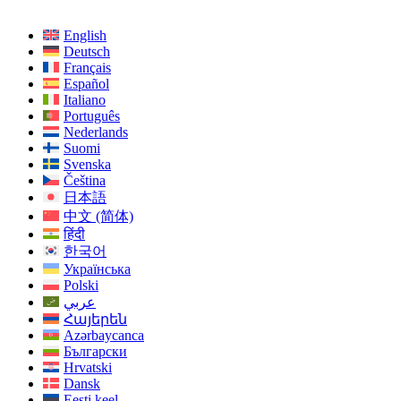
English
Deutsch
Français
Español
Italiano
Português
Nederlands
Suomi
Svenska
Čeština
日本語
中文 (简体)
हिंदी
한국어
Українська
Polski
عربي
Հայերեն
Azərbaycanca
Български
Hrvatski
Dansk
Eesti keel