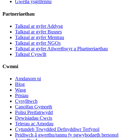
Gwella ysgrifennu
Partneriaethau
Talkpal ar gyfer Addysg
Talkpal ar gyfer Busnes
Talkpal ar gyfer Mentrau
Talkpal ar gyfer NGOs
Talkpal ar gyfer Ailwerthwyr a Phartneriaethau
Talkpal Cyswllt
Cwmni
Amdanom ni
Blog
Wasg
Prisiau
Cysylltwch
Canolfan Gymorth
Polisi Preifatrwydd
Dewisiadau Cwcis
Telerau ac Amodau
Cytundeb Trwydded Defnyddiwr Terfynol
Peidiwch â gwerthu/rannu fy ngwybodaeth bersonol