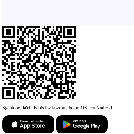
Sganio gyda'ch dyfais i'w lawrlwytho ar iOS neu Android