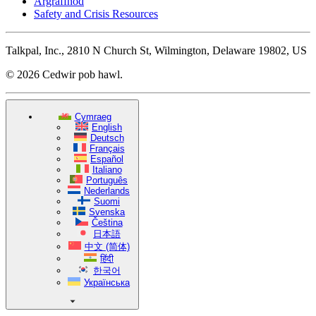
Argraffnod
Safety and Crisis Resources
Talkpal, Inc., 2810 N Church St, Wilmington, Delaware 19802, US
© 2026 Cedwir pob hawl.
Cymraeg
English
Deutsch
Français
Español
Italiano
Português
Nederlands
Suomi
Svenska
Čeština
日本語
中文 (简体)
हिंदी
한국어
Українська