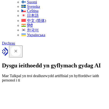
Suomi
Svenska
Čeština
日本語
中文 (简体)
हिंदी
한국어
Українська
Dechrau
Dysgu ieithoedd yn gyflymach gydag AI
Mae Talkpal yn troi deallusrwydd artiffisial yn hyfforddwr iaith
personol i ti