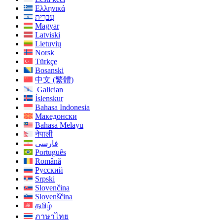
Ελληνικά
עִברִית
Magyar
Latviski
Lietuvių
Norsk
Türkçe
Bosanski
中文 (繁體)
Galician
Íslenskur
Bahasa Indonesia
Македонски
Bahasa Melayu
नेपाली
فارسی
Português
Română
Русский
Srpski
Slovenčina
Slovenščina
தமிழ்
ภาษาไทย