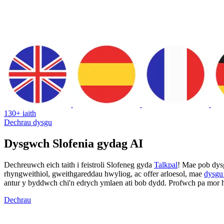
130+ iaith
Dechrau dysgu
Dysgwch Slofenia gydag AI
Dechreuwch eich taith i feistroli Slofeneg gyda
Talkpal
! Mae pob dysg
rhyngweithiol, gweithgareddau hwyliog, ac offer arloesol, mae
dysgu
antur y byddwch chi'n edrych ymlaen ati bob dydd. Profwch pa mor h
Dechrau