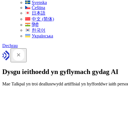
Svenska
Čeština
日本語
中文 (简体)
हिंदी
한국어
Українська
Dechrau
Dysgu ieithoedd yn gyflymach gydag AI
Mae Talkpal yn troi deallusrwydd artiffisial yn hyfforddwr iaith person