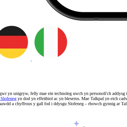
wr yn unigryw, felly mae ein technoleg uwch yn personoli'ch addysg i
 Slofeneg
yn dod yn effeithiol ac yn bleserus. Mae Talkpal yn eich ca
awdd a chyffrous y gall fod i ddysgu Slofeneg – rhowch gynnig ar Ta