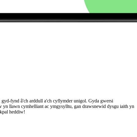
 gyd-fynd â'ch arddull a'ch cyflymder unigol. Gyda gwersi
dw yn llawn cymhelliant ac ymgysylltu, gan drawsnewid dysgu iaith yn
lkpal heddiw!