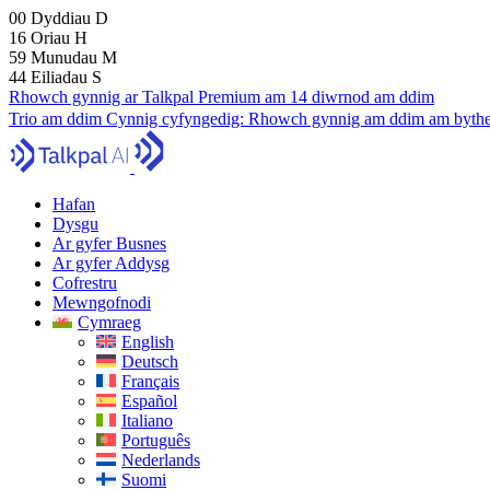
00
Dyddiau
D
16
Oriau
H
59
Munudau
M
43
Eiliadau
S
Rhowch gynnig ar Talkpal Premium am 14 diwrnod am ddim
Trio am ddim
Cynnig cyfyngedig:
Rhowch gynnig am ddim am bythe
Hafan
Dysgu
Ar gyfer Busnes
Ar gyfer Addysg
Cofrestru
Mewngofnodi
Cymraeg
English
Deutsch
Français
Español
Italiano
Português
Nederlands
Suomi