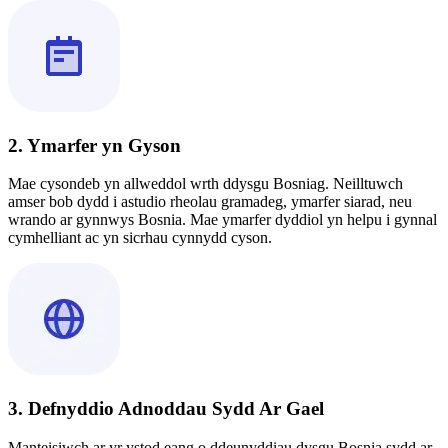
2. Ymarfer yn Gyson
Mae cysondeb yn allweddol wrth ddysgu Bosniag. Neilltuwch
amser bob dydd i astudio rheolau gramadeg, ymarfer siarad, neu
wrando ar gynnwys Bosnia. Mae ymarfer dyddiol yn helpu i gynnal
cymhelliant ac yn sicrhau cynnydd cyson.
3. Defnyddio Adnoddau Sydd Ar Gael
Manteisiwch ar yr ystod eang o ddeunyddiau dysgu Bosnia sydd ar