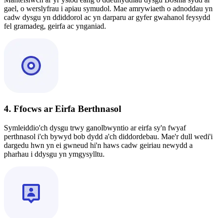
gael, o werslyfrau i apiau symudol. Mae amrywiaeth o adnoddau yn
cadw dysgu yn ddiddorol ac yn darparu ar gyfer gwahanol feysydd
fel gramadeg, geirfa ac ynganiad.
4. Ffocws ar Eirfa Berthnasol
Symleiddio'ch dysgu trwy ganolbwyntio ar eirfa sy'n fwyaf
perthnasol i'ch bywyd bob dydd a'ch diddordebau. Mae'r dull wedi'i
dargedu hwn yn ei gwneud hi'n haws cadw geiriau newydd a
pharhau i ddysgu yn ymgysylltu.