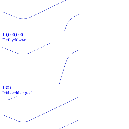
10,000,000+
Defnyddwyr
130+
Ieithoedd ar gael