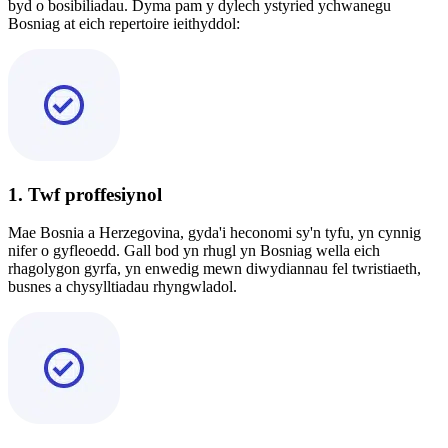
byd o bosibiliadau. Dyma pam y dylech ystyried ychwanegu
Bosniag at eich repertoire ieithyddol:
1. Twf proffesiynol
Mae Bosnia a Herzegovina, gyda'i heconomi sy'n tyfu, yn cynnig
nifer o gyfleoedd. Gall bod yn rhugl yn Bosniag wella eich
rhagolygon gyrfa, yn enwedig mewn diwydiannau fel twristiaeth,
busnes a chysylltiadau rhyngwladol.