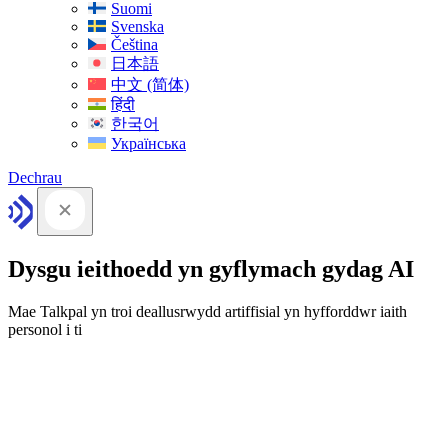
Suomi
Svenska
Čeština
日本語
中文 (简体)
हिंदी
한국어
Українська
Dechrau
Dysgu ieithoedd yn gyflymach gydag AI
Mae Talkpal yn troi deallusrwydd artiffisial yn hyfforddwr iaith
personol i ti