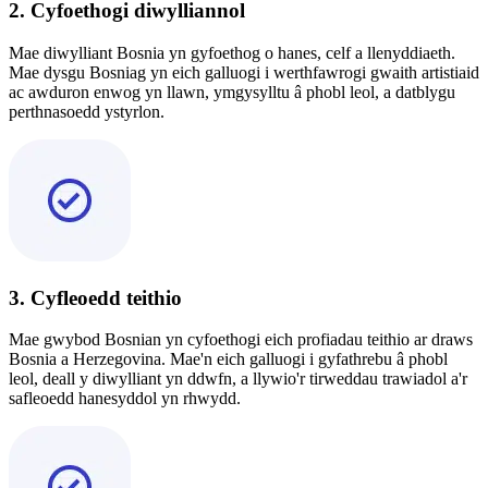
2. Cyfoethogi diwylliannol
Mae diwylliant Bosnia yn gyfoethog o hanes, celf a llenyddiaeth.
Mae dysgu Bosniag yn eich galluogi i werthfawrogi gwaith artistiaid
ac awduron enwog yn llawn, ymgysylltu â phobl leol, a datblygu
perthnasoedd ystyrlon.
3. Cyfleoedd teithio
Mae gwybod Bosnian yn cyfoethogi eich profiadau teithio ar draws
Bosnia a Herzegovina. Mae'n eich galluogi i gyfathrebu â phobl
leol, deall y diwylliant yn ddwfn, a llywio'r tirweddau trawiadol a'r
safleoedd hanesyddol yn rhwydd.