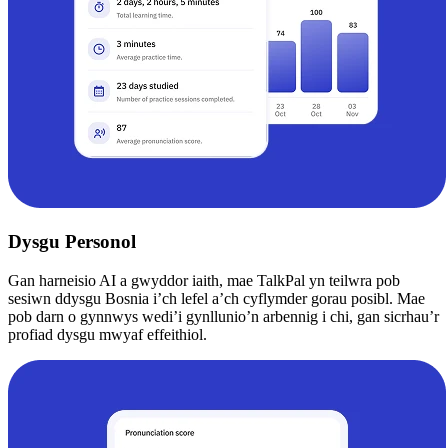
Dysgu Personol
Gan harneisio AI a gwyddor iaith, mae TalkPal yn teilwra pob
sesiwn ddysgu Bosnia i’ch lefel a’ch cyflymder gorau posibl. Mae
pob darn o gynnwys wedi’i gynllunio’n arbennig i chi, gan sicrhau’r
profiad dysgu mwyaf effeithiol.