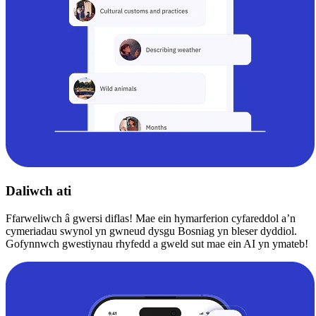
Daliwch ati
Ffarweliwch â gwersi diflas! Mae ein hymarferion cyfareddol a’n
cymeriadau swynol yn gwneud dysgu Bosniag yn bleser dyddiol.
Gofynnwch gwestiynau rhyfedd a gweld sut mae ein AI yn ymateb!