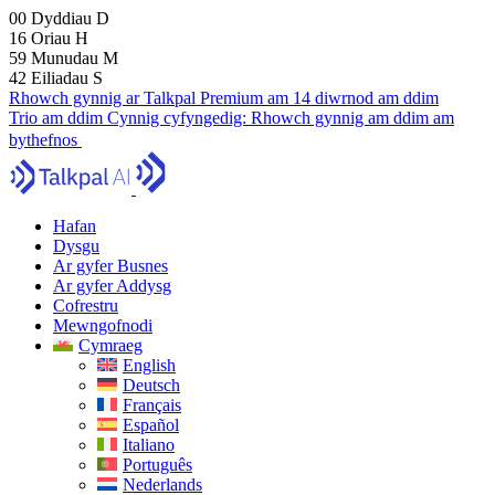
00
Dyddiau
D
16
Oriau
H
59
Munudau
M
41
Eiliadau
S
Rhowch gynnig ar Talkpal Premium am 14 diwrnod am ddim
Trio am ddim
Cynnig cyfyngedig:
Rhowch gynnig am ddim am
bythefnos
Hafan
Dysgu
Ar gyfer Busnes
Ar gyfer Addysg
Cofrestru
Mewngofnodi
Cymraeg
English
Deutsch
Français
Español
Italiano
Português
Nederlands