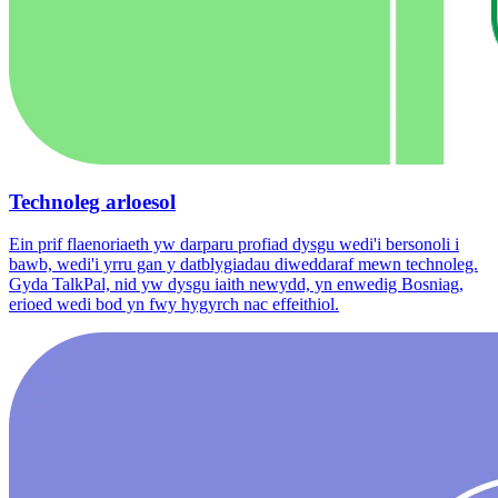
Technoleg arloesol
Ein prif flaenoriaeth yw darparu profiad dysgu wedi'i bersonoli i
bawb, wedi'i yrru gan y datblygiadau diweddaraf mewn technoleg.
Gyda TalkPal, nid yw dysgu iaith newydd, yn enwedig Bosniag,
erioed wedi bod yn fwy hygyrch nac effeithiol.