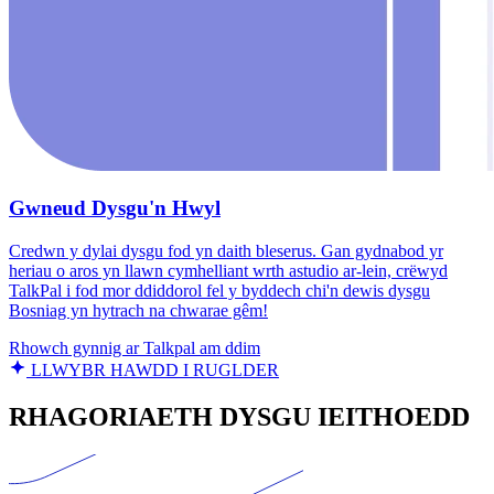
Gwneud Dysgu'n Hwyl
Credwn y dylai dysgu fod yn daith bleserus. Gan gydnabod yr
heriau o aros yn llawn cymhelliant wrth astudio ar-lein, crëwyd
TalkPal i fod mor ddiddorol fel y byddech chi'n dewis dysgu
Bosniag yn hytrach na chwarae gêm!
Rhowch gynnig ar Talkpal am ddim
LLWYBR HAWDD I RUGLDER
RHAGORIAETH DYSGU IEITHOEDD