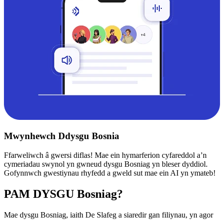
Mwynhewch Ddysgu Bosnia
Ffarweliwch â gwersi diflas! Mae ein hymarferion cyfareddol a’n
cymeriadau swynol yn gwneud dysgu Bosniag yn bleser dyddiol.
Gofynnwch gwestiynau rhyfedd a gweld sut mae ein AI yn ymateb!
PAM DYSGU Bosniag?
Mae dysgu Bosniag, iaith De Slafeg a siaredir gan filiynau, yn agor