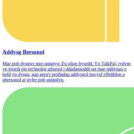
Addysg Bersonol
Mae pob dysgwr mor unigryw â'u olion bysedd. Yn TalkPal, rydym
yn trosoli ein technoleg arloesol i ddadansoddi sut mae miliynau o
bobl yn dysgu, gan greu'r profiadau addysgol mwyaf effeithlon a
phersonol ar gyfer pob unigolyn.