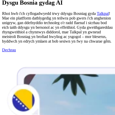
Dysgu Bosnia gydag AI
Rhoi hwb i'ch cyflogadwyedd trwy ddysgu Bosniag gyda
Talkpal
!
Mae ein platfform datblygedig yn teilwra pob gwers i'ch anghenion
unigryw, gan ddefnyddio technoleg o'r radd flaenaf i sicrhau bod
eich taith ddysgu yn bersonol ac yn effeithiol. Gyda gweithgareddau
rhyngweithiol a chynnwys diddorol, mae Talkpal yn gwneud
meistroli Bosniag yn brofiad hwyliog ac ysgogol – mor bleserus,
byddwch yn edrych ymlaen at bob sesiwn yn fwy na chwarae gêm.
Dechrau