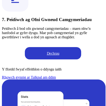
7. Peidiwch ag Ofni Gwneud Camgymeriadau
Peidiwch â bod ofn gwneud camgymeriadau – maen nhw'n
hanfodol ar gyfer dysgu. Mae pob camgymeriad yn gyfle
gwerthfawr i wella a dod yn agosach at rhuglder.
Dechrau
Y ffordd fwyaf effeithlon o ddysgu iaith
Rhowch gynnig ar Talkpal am ddim