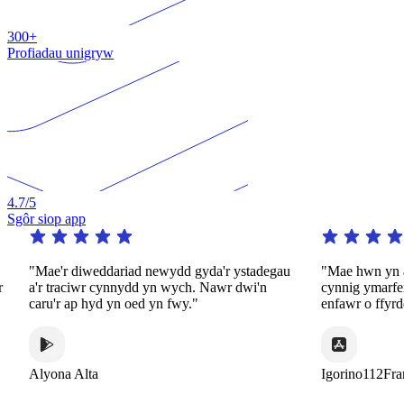
300+
Profiadau unigryw
4.7
/5
Sgôr siop app
"Mae'r diweddariad newydd gyda'r ystadegau
"Mae hwn yn ap g
a'r traciwr cynnydd yn wych. Nawr dwi'n
cynnig ymarfer 
caru'r ap hyd yn oed yn fwy."
enfawr o ffyrdd d
Alyona Alta
Igorino112France