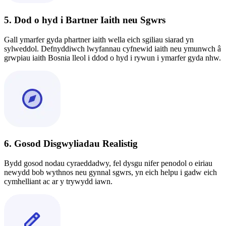
5. Dod o hyd i Bartner Iaith neu Sgwrs
Gall ymarfer gyda phartner iaith wella eich sgiliau siarad yn
sylweddol. Defnyddiwch lwyfannau cyfnewid iaith neu ymunwch â
grwpiau iaith Bosnia lleol i ddod o hyd i rywun i ymarfer gyda nhw.
6. Gosod Disgwyliadau Realistig
Bydd gosod nodau cyraeddadwy, fel dysgu nifer penodol o eiriau
newydd bob wythnos neu gynnal sgwrs, yn eich helpu i gadw eich
cymhelliant ac ar y trywydd iawn.