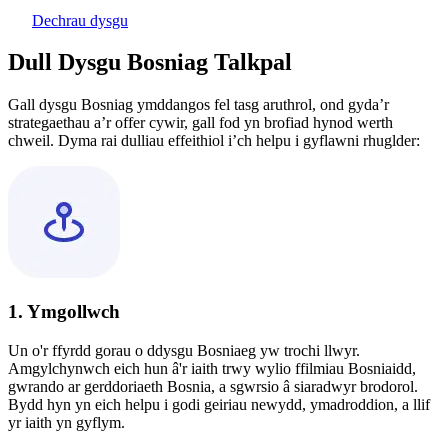
Dechrau dysgu
Dull Dysgu Bosniag Talkpal
Gall dysgu Bosniag ymddangos fel tasg aruthrol, ond gyda’r
strategaethau a’r offer cywir, gall fod yn brofiad hynod werth
chweil. Dyma rai dulliau effeithiol i’ch helpu i gyflawni rhuglder:
1. Ymgollwch
Un o'r ffyrdd gorau o ddysgu Bosniaeg yw trochi llwyr.
Amgylchynwch eich hun â'r iaith trwy wylio ffilmiau Bosniaidd,
gwrando ar gerddoriaeth Bosnia, a sgwrsio â siaradwyr brodorol.
Bydd hyn yn eich helpu i godi geiriau newydd, ymadroddion, a llif
yr iaith yn gyflym.