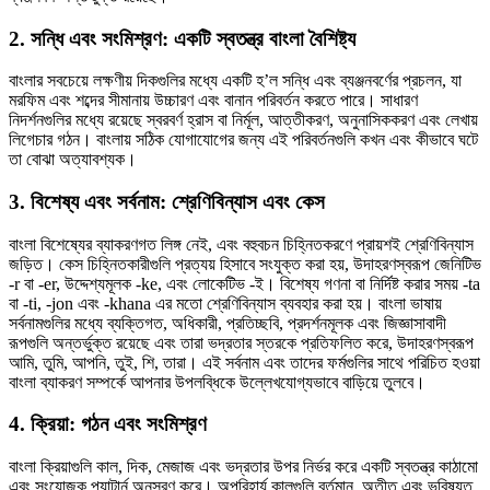
2. সন্ধি এবং সংমিশ্রণ: একটি স্বতন্ত্র বাংলা বৈশিষ্ট্য
বাংলার সবচেয়ে লক্ষণীয় দিকগুলির মধ্যে একটি হ’ল সন্ধি এবং ব্যঞ্জনবর্ণের প্রচলন, যা
মরফিম এবং শব্দের সীমানায় উচ্চারণ এবং বানান পরিবর্তন করতে পারে। সাধারণ
নিদর্শনগুলির মধ্যে রয়েছে স্বরবর্ণ হ্রাস বা নির্মূল, আত্তীকরণ, অনুনাসিককরণ এবং লেখায়
লিগেচার গঠন। বাংলায় সঠিক যোগাযোগের জন্য এই পরিবর্তনগুলি কখন এবং কীভাবে ঘটে
তা বোঝা অত্যাবশ্যক।
3. বিশেষ্য এবং সর্বনাম: শ্রেণিবিন্যাস এবং কেস
বাংলা বিশেষ্যের ব্যাকরণগত লিঙ্গ নেই, এবং বহুবচন চিহ্নিতকরণে প্রায়শই শ্রেণিবিন্যাস
জড়িত। কেস চিহ্নিতকারীগুলি প্রত্যয় হিসাবে সংযুক্ত করা হয়, উদাহরণস্বরূপ জেনিটিভ
-r বা -er, উদ্দেশ্যমূলক -ke, এবং লোকেটিভ -ই। বিশেষ্য গণনা বা নির্দিষ্ট করার সময় -ta
বা -ti, -jon এবং -khana এর মতো শ্রেণিবিন্যাস ব্যবহার করা হয়। বাংলা ভাষায়
সর্বনামগুলির মধ্যে ব্যক্তিগত, অধিকারী, প্রতিচ্ছবি, প্রদর্শনমূলক এবং জিজ্ঞাসাবাদী
রূপগুলি অন্তর্ভুক্ত রয়েছে এবং তারা ভদ্রতার স্তরকে প্রতিফলিত করে, উদাহরণস্বরূপ
আমি, তুমি, আপনি, তুই, শি, তারা। এই সর্বনাম এবং তাদের ফর্মগুলির সাথে পরিচিত হওয়া
বাংলা ব্যাকরণ সম্পর্কে আপনার উপলব্ধিকে উল্লেখযোগ্যভাবে বাড়িয়ে তুলবে।
4. ক্রিয়া: গঠন এবং সংমিশ্রণ
বাংলা ক্রিয়াগুলি কাল, দিক, মেজাজ এবং ভদ্রতার উপর নির্ভর করে একটি স্বতন্ত্র কাঠামো
এবং সংযোজক প্যাটার্ন অনুসরণ করে। অপরিহার্য কালগুলি বর্তমান, অতীত এবং ভবিষ্যত,