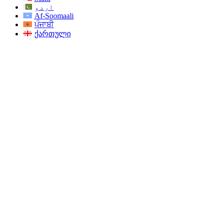
اردو
Af-Soomaali
ਪੰਜਾਬੀ
ქართული