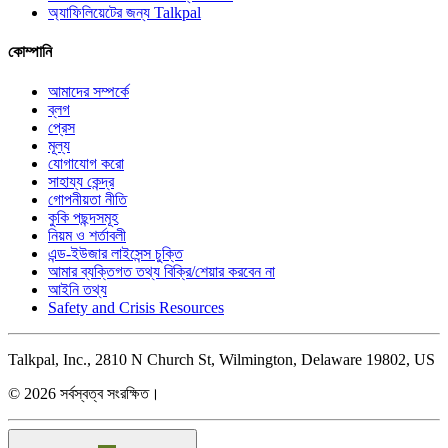
অ্যাফিলিয়েটের জন্য Talkpal
কোম্পানি
আমাদের সম্পর্কে
ব্লগ
প্রেস
মূল্য
যোগাযোগ করো
সাহায্য কেন্দ্র
গোপনীয়তা নীতি
কুকি পছন্দসমূহ
নিয়ম ও শর্তাবলী
এন্ড-ইউজার লাইসেন্স চুক্তি
আমার ব্যক্তিগত তথ্য বিক্রি/শেয়ার করবেন না
আইনি তথ্য
Safety and Crisis Resources
Talkpal, Inc., 2810 N Church St, Wilmington, Delaware 19802, US
© 2026 সর্বস্বত্ব সংরক্ষিত।