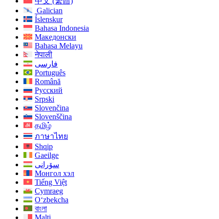
中文 (繁體)
Galician
Íslenskur
Bahasa Indonesia
Македонски
Bahasa Melayu
नेपाली
فارسی
Português
Română
Русский
Srpski
Slovenčina
Slovenščina
தமிழ்
ภาษาไทย
Shqip
Gaeilge
سۆرانی
Монгол хэл
Tiếng Việt
Cymraeg
O‘zbekcha
বাংলা
Malti