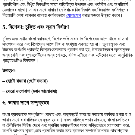
প্রগতিশীল এবং নিখুঁত দিকগুলির মতো অতিরিক্ত উপাদান এবং শর্তাধীন এবং অপরিহার্য
মেজাজের সাথে। না এর সাথে সাধারণ নেতিবাচক নিদর্শনগুলি সহ ক্রিয়াপদ সংমিশ্রণের
নিয়মগুলি শেখা আপনার বাংলায় কার্যকরভাবে
যোগাযোগ
করার ক্ষমতা উন্নত করবে।
5. বিশেষণ: চুক্তি এবং স্থান নির্ধারণ
চুক্তি এবং স্থান বাংলা ব্যাকরণে, বিশেষণগুলি সাধারণত বিশেষ্যের আগে থাকে যা তারা
সংশোধন করে এবং বিশেষ্যের সাথে লিঙ্গ বা সংখ্যায় একমত হয় না। তুলনামূলক এবং
উচ্চতর অর্থগুলি প্রায়শই বিশ্লেষণাত্মকভাবে প্রকাশ করা হয়, উদাহরণস্বরূপ তুলনামূলক
জন্য বেশি এবং সুপারলেটিভের জন্য শোবচে, যদিও -টোরো এবং -টোমোর মতো আনুষ্ঠানিক
প্রত্যয়গুলিও বিদ্যমান।
উদাহরণ:
– ছোটো বাচ্চারা (ছোট বাচ্চারা)
– বোরো ভালোবাশা (মহান ভালোবাসা)
৬. ভাষার সাথে সম্পৃক্ততা
বাংলা ব্যাকরণকে সম্পূর্ণরূপে বোঝার এবং অভ্যন্তরীণকরণের সবচেয়ে কার্যকর উপায় হ’ল
ভাষার সাথে ধারাবাহিকভাবে যুক্ত হওয়া। বাংলা সাহিত্য পড়ার মাধ্যমে, বাংলা চলচ্চিত্র
বা টেলিভিশন সিরিজ দেখে এবং স্থানীয় ভাষাভাষীদের সাথে সক্রিয়ভাবে যোগাযোগ করে,
আপনি আপনার শব্দভাণ্ডার প্রসারিত করার সময় ব্যাকরণ সম্পর্কে আপনার বোঝাপড়াকে