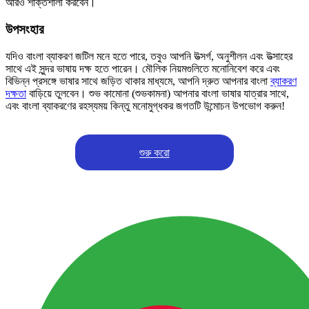
আরও শক্তিশালী করবেন।
উপসংহার
যদিও বাংলা ব্যাকরণ জটিল মনে হতে পারে, তবুও আপনি উত্সর্গ, অনুশীলন এবং উত্সাহের
সাথে এই সুন্দর ভাষায় দক্ষ হতে পারেন। মৌলিক নিয়মগুলিতে মনোনিবেশ করে এবং
বিভিন্ন প্রসঙ্গে ভাষার সাথে জড়িত থাকার মাধ্যমে, আপনি দ্রুত আপনার বাংলা
ব্যাকরণ
দক্ষতা
বাড়িয়ে তুলবেন। শুভ কামোনা (শুভকামনা) আপনার বাংলা ভাষার যাত্রার সাথে,
এবং বাংলা ব্যাকরণের রহস্যময় কিন্তু মনোমুগ্ধকর জগতটি উন্মোচন উপভোগ করুন!
শুরু করো