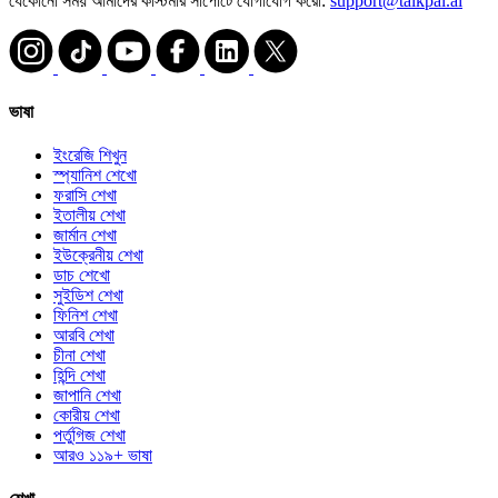
যেকোনো সময় আমাদের কাস্টমার সাপোর্টে যোগাযোগ করো:
support@talkpal.ai
ভাষা
ইংরেজি শিখুন
স্প্যানিশ শেখো
ফরাসি শেখা
ইতালীয় শেখা
জার্মান শেখা
ইউক্রেনীয় শেখা
ডাচ শেখো
সুইডিশ শেখা
ফিনিশ শেখা
আরবি শেখা
চীনা শেখা
হিন্দি শেখা
জাপানি শেখা
কোরীয় শেখা
পর্তুগিজ শেখা
আরও ১১৯+ ভাষা