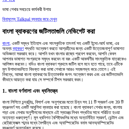
ভাষা শেখার সবচেয়ে কার্যকরী উপায়
বিনামূল্যে Talkpal ব্যবহার করে দেখুন
বাংলা ব্যাকরণের জটিলতাগুলি নেভিগেট করা
বাংলা
,
একটি সমৃদ্ধ ইতিহাস এবং সাংস্কৃতিক তাৎপর্য সহ একটি ইন্দো-আর্য ভাষা, এর
অনন্য
ব্যাকরণ
পদ্ধতি অন্বেষণ করতে আগ্রহীদের জন্য একটি উত্তেজনাপূর্ণ ভাষাগত
অভিজ্ঞতা সরবরাহ করে। আপনি যখন বাংলার রাজ্যে প্রবেশ করবেন, আপনি কেবল
আপনার ভাষাগত সংগ্রহকে সমৃদ্ধ করবেন না বরং একটি আকর্ষণীয় সাংস্কৃতিক যাত্রাকেও
আলিঙ্গন করবেন। যদিও বাংলা ব্যাকরণ প্রথমে জটিল বলে মনে হতে পারে, তবে এটিকে
মূল উপাদানগুলিতে বিভক্ত করা ভাষা শেখাকে আরও সহজলভ্য করে তোলে। এই
নিবন্ধে, আমরা বাংলা ব্যাকরণের চিত্তাকর্ষক জগৎ অন্বেষণ করব এবং এর জটিলতাগুলি
কীভাবে আয়ত্ত করা যায় সে সম্পর্কে টিপস সরবরাহ করব।
1. বাংলা বর্ণমালা এবং ধ্বনিতত্ত্ব
বাংলা লিপিতে চন্দ্রবিন্দু, বিসার্গ এবং অনুশ্বরের মতো চিহ্ন সহ 11 টি স্বরবর্ণ এবং 39 টি
ব্যঞ্জনবর্ণ সহ একটি আবুগিদা ব্যবহার করা হয়েছে। বাংলা ব্যাকরণ শেখার জন্য, বাংলায়
পড়া এবং লেখার অনুশীলনের মাধ্যমে এই স্বতন্ত্র লিখন পদ্ধতির সাথে পরিচিত হওয়া
অত্যন্ত গুরুত্বপূর্ণ। মূল ধ্বনিগত বৈশিষ্ট্যগুলির মধ্যে অন্তর্নিহিত স্বরবর্ণ, ডেন্টাল এবং
রেট্রোফ্লেক্স শব্দের মধ্যে বৈপরীত্য এবং অ্যাস্পিরেটেড বনাম আনঅ্যাস্পিরেটেড
ব্যঞ্জনবর্ণ অন্তর্ভুক্ত রয়েছে।