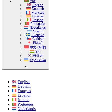
বাংলা
English
Deutsch
Français
Español
Italiano
Português
Nederlands
Suomi
Svenska
Čeština
日本語
中文 (简体)
हिंदी
한국어
Українська
English
Deutsch
Français
Español
Italiano
Português
Nederlands