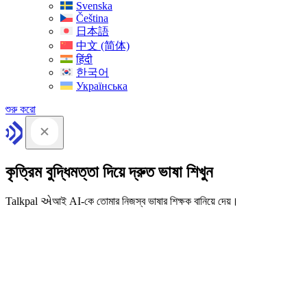
Svenska
Čeština
日本語
中文 (简体)
हिंदी
한국어
Українська
শুরু করো
কৃত্রিম বুদ্ধিমত্তা দিয়ে দ্রুত ভাষা শিখুন
Talkpal એআই AI-কে তোমার নিজস্ব ভাষার শিক্ষক বানিয়ে দেয়।