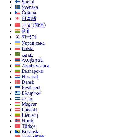
Suomi
Svenska
Čeština
日本語
中文 (简体)
हिंदी
한국어
Українська
Polski
عربي
Հայերեն
Azərbaycanca
Български
Hrvatski
Dansk
Eesti keel
Ελληνικά
עִברִית
Magyar
Latviski
Lietuvių
Norsk
Türkçe
Bosanski