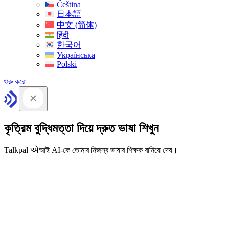
Čeština
日本語
中文 (简体)
हिंदी
한국어
Українська
Polski
শুরু করো
কৃত্রিম বুদ্ধিমত্তা দিয়ে দ্রুত ভাষা শিখুন
Talkpal એআই AI-কে তোমার নিজস্ব ভাষার শিক্ষক বানিয়ে দেয়।