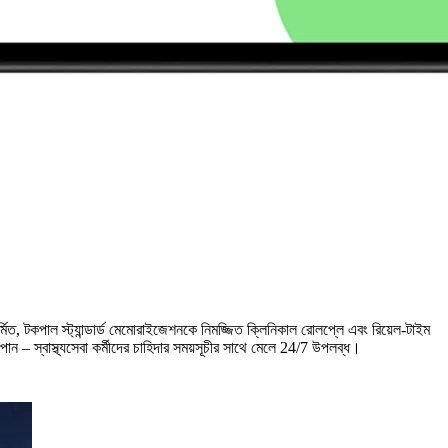
ত, টকপাল স্ট্যান্ডার্ড মেমোরাইজেশনকে নিমজ্জিত ক্লিনিকাল রোলপ্লে এবং রিয়েল-টাইম
ন – স্বাস্থ্যসেবা কর্মীদের চাহিদার সময়সূচীর সাথে মেলে 24/7 উপলব্ধ।