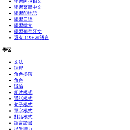
學習阿拉伯文
學習繁體中文
學習印地語
學習日語
學習韓文
學習葡萄牙文
還有 119+ 種語言
學習
文法
課程
角色扮演
角色
辯論
相片模式
通話模式
句子模式
單字模式
對話模式
語言證書
提升聽力