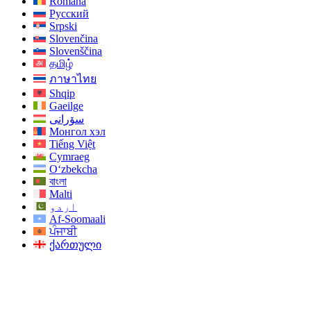
Română
Русский
Srpski
Slovenčina
Slovenščina
தமிழ்
ภาษาไทย
Shqip
Gaeilge
سۆرانی
Монгол хэл
Tiếng Việt
Cymraeg
O‘zbekcha
বাংলা
Malti
اردو
Af-Soomaali
ਪੰਜਾਬੀ
ქართული