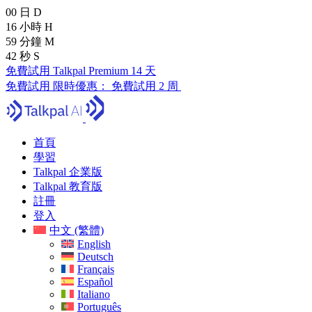
00
日
D
16
小時
H
59
分鐘
M
41
秒
S
免費試用 Talkpal Premium 14 天
免費試用
限時優惠：
免費試用 2 周
首頁
學習
Talkpal 企業版
Talkpal 教育版
註冊
登入
中文 (繁體)
English
Deutsch
Français
Español
Italiano
Português