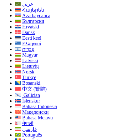
عربي
Հայերեն
Azərbaycanca
Български
Hrvatski
Dansk
Eesti keel
Ελληνικά
עִברִית
Magyar
Latviski
Lietuvių
Norsk
Türkçe
Bosanski
中文 (繁體)
Galician
Íslenskur
Bahasa Indonesia
Македонски
Bahasa Melayu
नेपाली
فارسی
Português