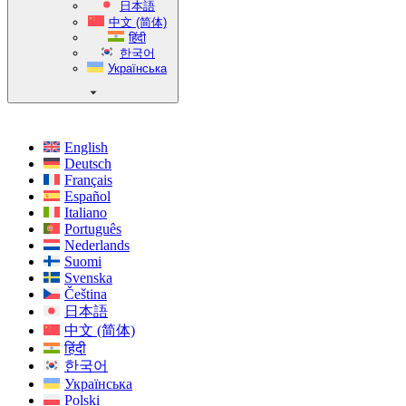
日本語
中文 (简体)
हिंदी
한국어
Українська
English
Deutsch
Français
Español
Italiano
Português
Nederlands
Suomi
Svenska
Čeština
日本語
中文 (简体)
हिंदी
한국어
Українська
Polski