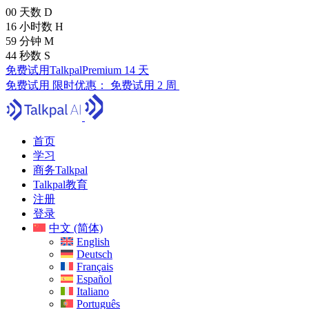
00
天数
D
16
小时数
H
59
分钟
M
43
秒数
S
免费试用TalkpalPremium 14 天
免费试用
限时优惠：
免费试用 2 周
首页
学习
商务Talkpal
Talkpal教育
注册
登录
中文 (简体)
English
Deutsch
Français
Español
Italiano
Português