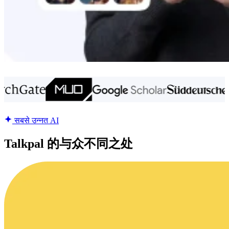
सबसे उन्नत AI
Talkpal 的与众不同之处