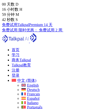
00
天数
D
16
小时数
H
59
分钟
M
41
秒数
S
免费试用TalkpalPremium 14 天
免费试用
限时优惠：
免费试用 2 周
首页
学习
商务Talkpal
Talkpal教育
注册
登录
中文 (简体)
English
Deutsch
Français
Español
Italiano
Português