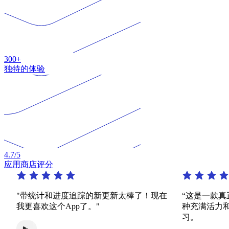
300+
独特的体验
4.7
/5
应用商店评分
带统计和进度追踪的新更新太棒了！现在
“这是一款真正了不
更喜欢这个App了。"
种充满活力和有趣
习。