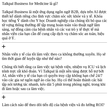
Talkpal Business for Medicine là gì?
Talkpal Business là một ứng dụng ngôn ngữ B2B, dựa trên AI được
thiết kế dành riêng cho lĩnh vực chăm sóc sức khỏe và y tế. Khóa
học tiếng Ý dành cho Y học Doanh nghiệp của chúng tôi bỏ qua các
từ vựng thông thường để tập trung hoàn toàn vào thuật ngữ lâm
sàng, sự đồng cảm của bệnh nhân và các vai trò y tế thực tế mà
nhân viên của bạn cần để cung cấp dịch vụ chăm sóc an toàn, hiệu
quả ở Ý.
Nhân viên y tế của tôi làm việc theo ca không thường xuyên. Họ sẽ
tìm thời gian để luyện tập như thế nào?
Chúng tôi biết rằng ca làm việc tại bệnh viện, nhiệm vụ ICU và lịch
trình trực rất khó đoán. Vì Talkpal là một nền tảng được hỗ trợ bởi
AI, nhân viên y tế của bạn có quyền truy cập không hạn chế 24/7
vào các gia sư ngôn ngữ ảo của họ. Họ có thể hoàn thành các bài
tập nói tương tác nhanh, kéo dài 5 phút trong phòng nghỉ, trong khi
đi làm hoặc sau ca làm việc.
Làm cách nào để theo dõi tiến độ của bệnh viện và đo lường ROI?