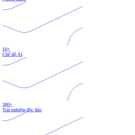
10+
Chế độ AI
300+
Trải nghiệm độc đáo