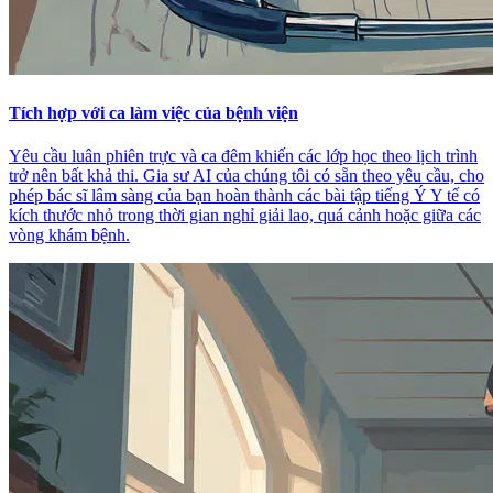
Tích hợp với ca làm việc của bệnh viện
Yêu cầu luân phiên trực và ca đêm khiến các lớp học theo lịch trình
trở nên bất khả thi. Gia sư AI của chúng tôi có sẵn theo yêu cầu, cho
phép bác sĩ lâm sàng của bạn hoàn thành các bài tập tiếng Ý Y tế có
kích thước nhỏ trong thời gian nghỉ giải lao, quá cảnh hoặc giữa các
vòng khám bệnh.