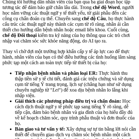
Chúng tôi hướng dẫn nhân viên của bạn qua ba giai đoạn học tập
tương tác để đảm bảo giữ chân lâu dài. Trong
chế độ Word
, người
học nắm vững các thuật ngữ y tế thiết yếu, từ giải phẫu đến các
công cụ chẩn đoán cụ thể. Chuyển sang
chế độ Câu
, họ thực hành
cấu trúc các thuật ngữ này thành các cụm từ rõ ràng, nhân ái cần
thiết cho hướng dẫn bệnh nhân hoặc email liên khoa. Cuối cùng,
chế độ Đối thoại
kiểm tra kỹ năng của họ thông qua các trò chơi
nhập vai chăm sóc sức khỏe năng động, do AI tạo ra.
Thay vì chờ đợi một trường hợp khẩn cấp y tế áp lực cao để thực
hành, nhân viên của bạn có thể điều hướng các tình huống lâm sàng
phức tạp một cách an toàn trực tiếp từ thiết bị của họ:
Tiếp nhận bệnh nhân và phân loại ER:
Thực hành thu
thập tiền sử y tế chi tiết, đánh giá các triệu chứng và sử dụng
cụm từ tiếng Ý trang trọng, lịch sự (chẳng hạn như sử dụng
chuyên nghiệp từ “
Lei
“) để xoa dịu bệnh nhân lo lắng khi
nhập viện.
Giải thích các phương pháp điều trị và chẩn đoán:
Học
cách dịch thuật ngữ y tế phức tạp sang tiếng Ý rõ ràng, dễ
tiếp cận, đảm bảo bệnh nhân và gia đình của họ hiểu đầy đủ
về kế hoạch chăm sóc, quy trình phẫu thuật và đơn thuốc của
họ.
Bàn giao và tư vấn y tế:
Xây dựng sự tự tin bằng lời nói cần
thiết để chuyển giao dịch vụ chăm sóc bệnh nhân một cách