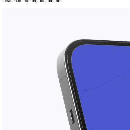
thoại chân thực mọi lúc, mọi nơi.