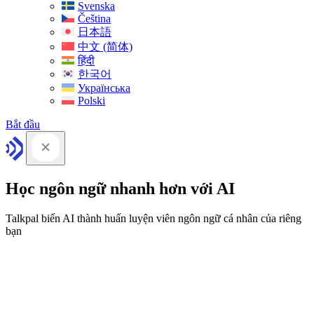
Svenska
Čeština
日本語
中文 (简体)
हिंदी
한국어
Українська
Polski
Bắt đầu
Học ngôn ngữ nhanh hơn với AI
Talkpal biến AI thành huấn luyện viên ngôn ngữ cá nhân của riêng
bạn