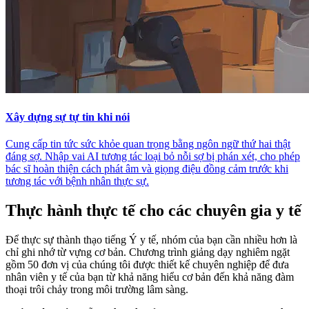
Xây dựng sự tự tin khi nói
Cung cấp tin tức sức khỏe quan trọng bằng ngôn ngữ thứ hai thật
đáng sợ. Nhập vai AI tương tác loại bỏ nỗi sợ bị phán xét, cho phép
bác sĩ hoàn thiện cách phát âm và giọng điệu đồng cảm trước khi
tương tác với bệnh nhân thực sự.
Thực hành thực tế cho các chuyên gia y tế
Để thực sự thành thạo tiếng Ý y tế, nhóm của bạn cần nhiều hơn là
chỉ ghi nhớ từ vựng cơ bản. Chương trình giảng dạy nghiêm ngặt
gồm 50 đơn vị của chúng tôi được thiết kế chuyên nghiệp để đưa
nhân viên y tế của bạn từ khả năng hiểu cơ bản đến khả năng đàm
thoại trôi chảy trong môi trường lâm sàng.