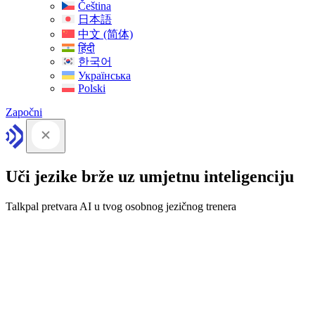
Čeština
日本語
中文 (简体)
हिंदी
한국어
Українська
Polski
Započni
Uči jezike brže uz umjetnu inteligenciju
Talkpal pretvara AI u tvog osobnog jezičnog trenera