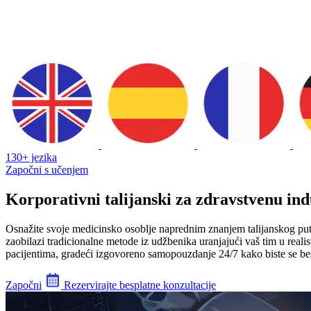
130+ jezika
Započni s učenjem
Korporativni talijanski za zdravstvenu ind
Osnažite svoje medicinsko osoblje naprednim znanjem talijanskog put
zaobilazi tradicionalne metode iz udžbenika uranjajući vaš tim u realis
pacijentima, gradeći izgovoreno samopouzdanje 24/7 kako biste se bes
Započni
Rezervirajte besplatne konzultacije