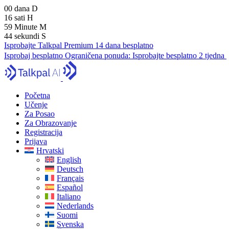
00
dana
D
16
sati
H
59
Minute
M
43
sekundi
S
Isprobajte Talkpal Premium 14 dana besplatno
Isprobaj besplatno
Ograničena ponuda:
Isprobajte besplatno 2 tjedna
Početna
Učenje
Za Posao
Za Obrazovanje
Registracija
Prijava
Hrvatski
English
Deutsch
Français
Español
Italiano
Nederlands
Suomi
Svenska