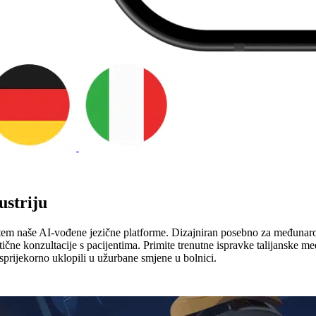
ustriju
em naše AI-vođene jezične platforme. Dizajniran posebno za međunarodn
tične konzultacije s pacijentima. Primite trenutne ispravke talijanske m
prijekorno uklopili u užurbane smjene u bolnici.