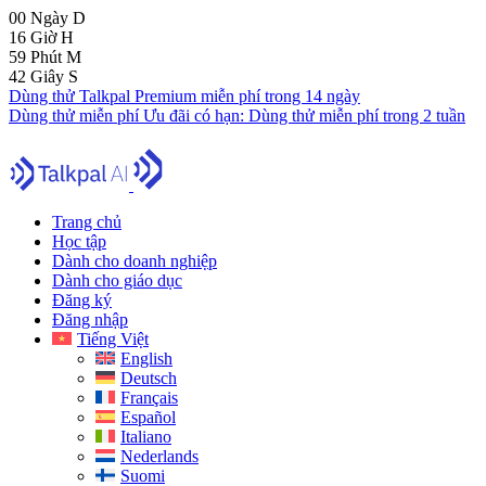
00
Ngày
D
16
Giờ
H
59
Phút
M
41
Giây
S
Dùng thử Talkpal Premium miễn phí trong 14 ngày
Dùng thử miễn phí
Ưu đãi có hạn:
Dùng thử miễn phí trong 2 tuần
Trang chủ
Học tập
Dành cho doanh nghiệp
Dành cho giáo dục
Đăng ký
Đăng nhập
Tiếng Việt
English
Deutsch
Français
Español
Italiano
Nederlands
Suomi