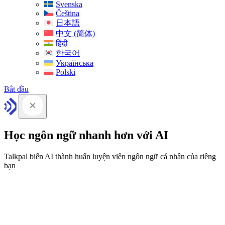
Svenska
Čeština
日本語
中文 (简体)
हिंदी
한국어
Українська
Polski
Bắt đầu
Học ngôn ngữ nhanh hơn với AI
Talkpal biến AI thành huấn luyện viên ngôn ngữ cá nhân của riêng
bạn