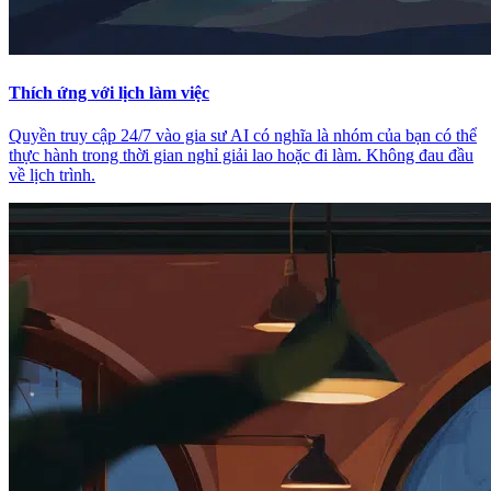
Thích ứng với lịch làm việc
Quyền truy cập 24/7 vào gia sư AI có nghĩa là nhóm của bạn có thể
thực hành trong thời gian nghỉ giải lao hoặc đi làm. Không đau đầu
về lịch trình.