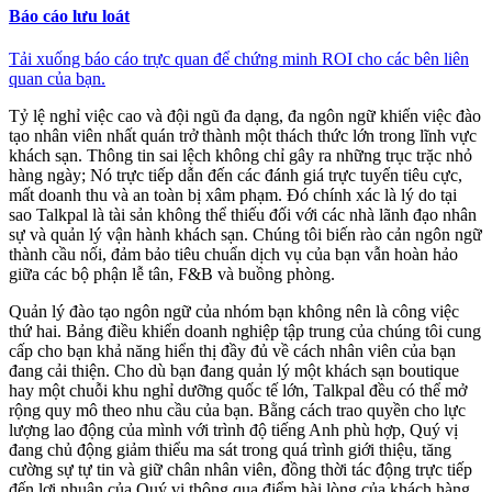
Báo cáo lưu loát
Tải xuống báo cáo trực quan để chứng minh ROI cho các bên liên
quan của bạn.
Tỷ lệ nghỉ việc cao và đội ngũ đa dạng, đa ngôn ngữ khiến việc đào
tạo nhân viên nhất quán trở thành một thách thức lớn trong lĩnh vực
khách sạn. Thông tin sai lệch không chỉ gây ra những trục trặc nhỏ
hàng ngày; Nó trực tiếp dẫn đến các đánh giá trực tuyến tiêu cực,
mất doanh thu và an toàn bị xâm phạm. Đó chính xác là lý do tại
sao Talkpal là tài sản không thể thiếu đối với các nhà lãnh đạo nhân
sự và quản lý vận hành khách sạn. Chúng tôi biến rào cản ngôn ngữ
thành cầu nối, đảm bảo tiêu chuẩn dịch vụ của bạn vẫn hoàn hảo
giữa các bộ phận lễ tân, F&B và buồng phòng.
Quản lý đào tạo ngôn ngữ của nhóm bạn không nên là công việc
thứ hai. Bảng điều khiển doanh nghiệp tập trung của chúng tôi cung
cấp cho bạn khả năng hiển thị đầy đủ về cách nhân viên của bạn
đang cải thiện. Cho dù bạn đang quản lý một khách sạn boutique
hay một chuỗi khu nghỉ dưỡng quốc tế lớn, Talkpal đều có thể mở
rộng quy mô theo nhu cầu của bạn. Bằng cách trao quyền cho lực
lượng lao động của mình với trình độ tiếng Anh phù hợp, Quý vị
đang chủ động giảm thiểu ma sát trong quá trình giới thiệu, tăng
cường sự tự tin và giữ chân nhân viên, đồng thời tác động trực tiếp
đến lợi nhuận của Quý vị thông qua điểm hài lòng của khách hàng