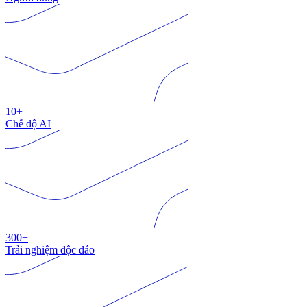
10+
Chế độ AI
300+
Trải nghiệm độc đáo