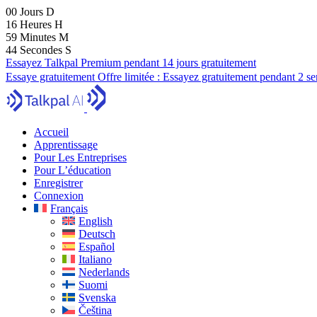
00
Jours
D
16
Heures
H
59
Minutes
M
43
Secondes
S
Essayez Talkpal Premium pendant 14 jours gratuitement
Essaye gratuitement
Offre limitée :
Essayez gratuitement pendant 2 s
Accueil
Apprentissage
Pour Les Entreprises
Pour L’éducation
Enregistrer
Connexion
Français
English
Deutsch
Español
Italiano
Nederlands
Suomi
Svenska
Čeština