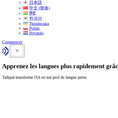
日本語
中文 (简体)
हिंदी
한국어
Українська
Polski
Hrvatski
Commencer
Apprenez les langues plus rapidement grâc
Talkpal transforme l'IA en ton prof de langue perso