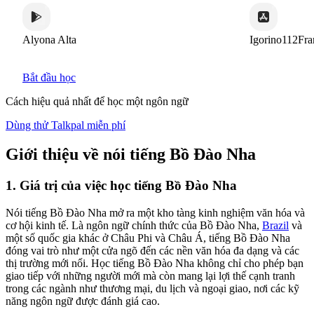
Alyona Alta
Igorino112France
Bắt đầu học
Cách hiệu quả nhất để học một ngôn ngữ
Dùng thử Talkpal miễn phí
Giới thiệu về nói tiếng Bồ Đào Nha
1. Giá trị của việc học tiếng Bồ Đào Nha
Nói tiếng Bồ Đào Nha mở ra một kho tàng kinh nghiệm văn hóa và
cơ hội kinh tế. Là ngôn ngữ chính thức của Bồ Đào Nha,
Brazil
và
một số quốc gia khác ở Châu Phi và Châu Á, tiếng Bồ Đào Nha
đóng vai trò như một cửa ngõ đến các nền văn hóa đa dạng và các
thị trường mới nổi. Học tiếng Bồ Đào Nha không chỉ cho phép bạn
giao tiếp với những người mới mà còn mang lại lợi thế cạnh tranh
trong các ngành như thương mại, du lịch và ngoại giao, nơi các kỹ
năng ngôn ngữ được đánh giá cao.