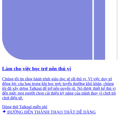
Làm cho việc học trở nên thú vị
Chúng tôi tin rằng hành trình giáo dục sẽ rất thú vị. Vì việc duy trì
động lực của bạn trong khi học trực tuyến thường khó khăn, chúng
tôi đã xây dựng Talkpal để trở nên quyến rũ. Nó được thiết kế thú vị
đến mức mọi người chọn cải thiện kỹ năng của mình thay vì chơi trò
chơi điện tử.
Dùng thử Talkpal miễn phí
ĐƯỜNG ĐẾN THÀNH THẠO THẬT DỄ DÀNG