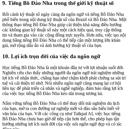
9. Tiếng Bồ Đào Nha trong thế giới kỹ thuật số
Bối cảnh kỹ thuật số ngày càng đa ngôn ngữ và tiếng Bồ Đào Nha
phổ biến trong nội dung kỹ thuật số của Brazil và Bồ Đào Nha. Một
thông thạo tiếng Bồ Đào Nha giúp cải thiện khả năng điều hướng
các không gian kỹ thuật số này một cách hiệu quả, truy cập thông
tin và tham gia vào các cộng đồng trực tuyến. Hơn nữa, việc tạo nội
dung bằng tiếng Bồ Đào Nha có thể tiếp cận một lượng lớn khán
giả, mở rộng dấu ấn và ảnh hưởng kỹ thuật số của bạn.
10. Lợi ích trọn đời của việc đa ngôn ngữ
Học tiếng Bồ Đào Nha là một khoản đầu tư với lợi nhuận suốt đời.
Nghiên cứu cho thấy những người đa ngôn ngữ trải nghiệm những
lợi ích về nhận thức, chẳng hạn như chậm khởi phát chứng sa sút trí
tuệ và cải thiện trí nhớ. Nói nhiều ngôn ngữ cũng mang lại cơ hội
liên tục để phát triển cá nhân và nghề nghiệp, đảm bảo rằng lợi ích
của việc học tiếng Bồ Đào Nha kéo dài trong tương lai.
Nắm vững tiếng Bồ Đào Nha có thể thay đổi trải nghiệm du lịch
của bạn, mở ra con đường sự nghiệp mới và đào sâu hiểu biết về
văn hóa của bạn. Với các công cụ như Talkpal AI, việc học tiếng
Bồ Đào Nha chưa bao giờ dễ tiếp cận hơn thế, cho phép bạn tận
hưởng những lợi ích suốt đời của việc nói ngôn ngữ đẹp và có tác