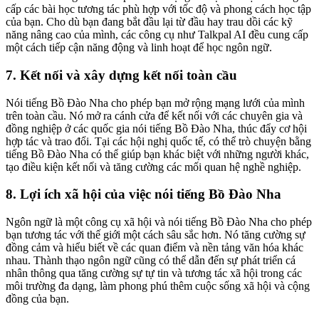
cấp các bài học tương tác phù hợp với tốc độ và phong cách học tập
của bạn. Cho dù bạn đang bắt đầu lại từ đầu hay trau dồi các kỹ
năng nâng cao của mình, các công cụ như Talkpal AI đều cung cấp
một cách tiếp cận năng động và linh hoạt để học ngôn ngữ.
7. Kết nối và xây dựng kết nối toàn cầu
Nói tiếng Bồ Đào Nha cho phép bạn mở rộng mạng lưới của mình
trên toàn cầu. Nó mở ra cánh cửa để kết nối với các chuyên gia và
đồng nghiệp ở các quốc gia nói tiếng Bồ Đào Nha, thúc đẩy cơ hội
hợp tác và trao đổi. Tại các hội nghị quốc tế, có thể trò chuyện bằng
tiếng Bồ Đào Nha có thể giúp bạn khác biệt với những người khác,
tạo điều kiện kết nối và tăng cường các mối quan hệ nghề nghiệp.
8. Lợi ích xã hội của việc nói tiếng Bồ Đào Nha
Ngôn ngữ là một công cụ xã hội và nói tiếng Bồ Đào Nha cho phép
bạn tương tác với thế giới một cách sâu sắc hơn. Nó tăng cường sự
đồng cảm và hiểu biết về các quan điểm và nền tảng văn hóa khác
nhau. Thành thạo ngôn ngữ cũng có thể dẫn đến sự phát triển cá
nhân thông qua tăng cường sự tự tin và tương tác xã hội trong các
môi trường đa dạng, làm phong phú thêm cuộc sống xã hội và cộng
đồng của bạn.