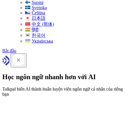
Suomi
Svenska
Čeština
日本語
中文 (简体)
हिंदी
한국어
Українська
Bắt đầu
Học ngôn ngữ nhanh hơn với AI
Talkpal biến AI thành huấn luyện viên ngôn ngữ cá nhân của riêng
bạn