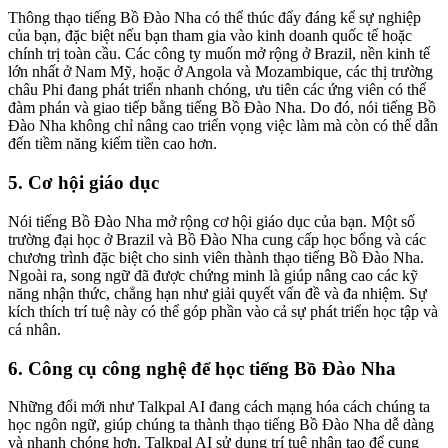
Thông thạo tiếng Bồ Đào Nha có thể thúc đẩy đáng kể sự nghiệp
của bạn, đặc biệt nếu bạn tham gia vào kinh doanh quốc tế hoặc
chính trị toàn cầu. Các công ty muốn mở rộng ở Brazil, nền kinh tế
lớn nhất ở Nam Mỹ, hoặc ở Angola và Mozambique, các thị trường
châu Phi đang phát triển nhanh chóng, ưu tiên các ứng viên có thể
đàm phán và giao tiếp bằng tiếng Bồ Đào Nha. Do đó, nói tiếng Bồ
Đào Nha không chỉ nâng cao triển vọng việc làm mà còn có thể dẫn
đến tiềm năng kiếm tiền cao hơn.
5. Cơ hội giáo dục
Nói tiếng Bồ Đào Nha mở rộng cơ hội giáo dục của bạn. Một số
trường đại học ở Brazil và Bồ Đào Nha cung cấp học bổng và các
chương trình đặc biệt cho sinh viên thành thạo tiếng Bồ Đào Nha.
Ngoài ra, song ngữ đã được chứng minh là giúp nâng cao các kỹ
năng nhận thức, chẳng hạn như giải quyết vấn đề và đa nhiệm. Sự
kích thích trí tuệ này có thể góp phần vào cả sự phát triển học tập và
cá nhân.
6. Công cụ công nghệ để học tiếng Bồ Đào Nha
Những đổi mới như Talkpal AI đang cách mạng hóa cách chúng ta
học ngôn ngữ, giúp chúng ta thành thạo tiếng Bồ Đào Nha dễ dàng
và nhanh chóng hơn. Talkpal AI sử dụng trí tuệ nhân tạo để cung