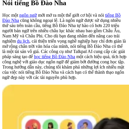
Nói tiếng Bồ Đào Nha
Học một
ngôn ngữ
mới mở ra một thế giới cơ hội và nói
tiếng Bồ
Đào Nha
cũng không ngoại lệ. Là ngôn ngữ được sử dụng nhiều
thứ sáu trên toàn cầu, tiếng Bồ Đào Nha tự hào có hơn 220 triệu
người bản ngữ trên nhiều châu lục khác nhau bao gồm Châu Âu,
Nam Mỹ và Châu Phi. Cho dù bạn đang nhắm đến nâng cao trải
nghiệm
du lịch
, cải thiện triển vọng nghề nghiệp hay chỉ đơn giản là
mở rộng chân trời văn hóa của mình, nói tiếng Bồ Đào Nha có thể
là một tài sản vô giá. Các công cụ như Talkpal AI cung cấp các giải
pháp sáng tạo để
học tiếng Bồ Đào Nha
một cách hiệu quả, tích hợp
công nghệ với giáo dục ngôn ngữ để giảm bớt đường cong học tập.
Trong hướng dẫn này, chúng tôi khám phá những lợi ích nhiều mặt
của việc nói tiếng Bồ Đào Nha và cách bạn có thể thành thạo ngôn
ngữ đẹp này với các tài nguyên phù hợp.