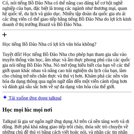
Có, nói tiếng Bồ Đào Nha có thể nâng cao đáng kể cơ hội nghề
nghiệp của bạn, đặc biệt là trong các ngành như thương mại, quan
hệ quốc tế, du lịch và giáo dục. Nhiều tập đoàn đa quốc gia ưu ái
các ứng viên có thể giao tiếp bằng tiếng Bồ Đào Nha do lợi ích kinh
doanh ở thị trường Brazil và Bồ Đào Nha.
Học tiếng Bồ Đào Nha có lợi ích văn hóa không?
Tuyệt đối! Học tiếng Bồ Đào Nha cho phép bạn tham gia sâu vào
truyền thống văn học, âm nhạc và ẩm thực phong phú của các quốc
gia nói tiếng Bồ Đào Nha. Nó mở rộng hiểu biết của bạn về các thế
giới quan khác nhau và nâng cao trải nghiệm du lịch của bạn, làm
cho chúng trở nên chân thực và thú vị hơn. Khám phá các nền văn
hóa đa dạng thông qua ngôn ngữ dẫn đến một viễn cảnh rộng hơn
và đánh giá sâu sắc hơn về sự đa dạng văn hóa của thế giới.
Tải xuống ứng dụng talkpal
Học mọi lúc mọi nơi
Talkpal là gia sư ngôn ngữ ứng dụng AI trên cả nền tảng web và di
động. Bứt phá khả năng giao tiếp trôi chảy, thỏa sức trò chuyện về
những chủ đề thú vị bằng cách viết hoặc nói, và nhận các tin nhắn