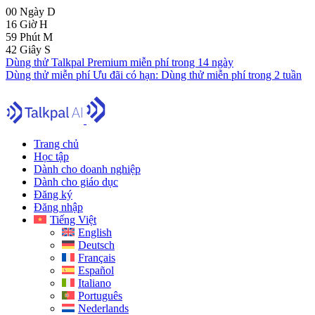
00
Ngày
D
16
Giờ
H
59
Phút
M
41
Giây
S
Dùng thử Talkpal Premium miễn phí trong 14 ngày
Dùng thử miễn phí
Ưu đãi có hạn:
Dùng thử miễn phí trong 2 tuần
Trang chủ
Học tập
Dành cho doanh nghiệp
Dành cho giáo dục
Đăng ký
Đăng nhập
Tiếng Việt
English
Deutsch
Français
Español
Italiano
Português
Nederlands