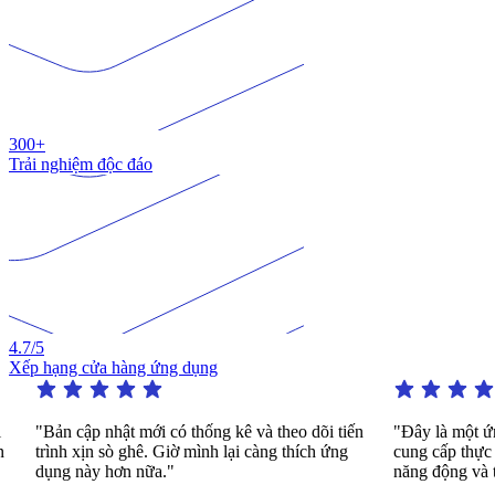
300+
Trải nghiệm độc đáo
4.7
/5
Xếp hạng cửa hàng ứng dụng
"Bản cập nhật mới có thống kê và theo dõi tiến
"Đây là một ứng dụ
trình xịn sò ghê. Giờ mình lại càng thích ứng
cung cấp thực hành 
dụng này hơn nữa."
năng động và thú vị