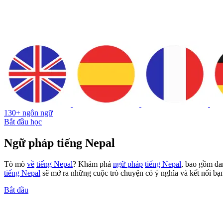
130+ ngôn ngữ
Bắt đầu học
Ngữ pháp tiếng Nepal
Tò mò
về
tiếng Nepal
? Khám phá
ngữ pháp
tiếng Nepal
, bao gồm dan
tiếng Nepal
sẽ mở ra những cuộc trò chuyện có ý nghĩa và kết nối bạ
Bắt đầu