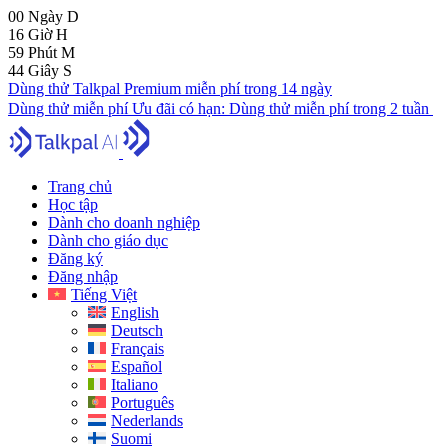
00
Ngày
D
16
Giờ
H
59
Phút
M
43
Giây
S
Dùng thử Talkpal Premium miễn phí trong 14 ngày
Dùng thử miễn phí
Ưu đãi có hạn:
Dùng thử miễn phí trong 2 tuần
Trang chủ
Học tập
Dành cho doanh nghiệp
Dành cho giáo dục
Đăng ký
Đăng nhập
Tiếng Việt
English
Deutsch
Français
Español
Italiano
Português
Nederlands
Suomi