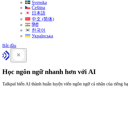
Svenska
Čeština
日本語
中文 (简体)
हिंदी
한국어
Українська
Bắt đầu
Học ngôn ngữ nhanh hơn với AI
Talkpal biến AI thành huấn luyện viên ngôn ngữ cá nhân của riêng b