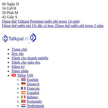
00
Ngày
D
16
Giờ
H
59
Phút
M
41
Giây
S
Dùng thử Talkpal Premium miễn phí trong 14 ngày
Dùng thử miễn phí
Ưu đãi có hạn:
Dùng thử miễn phí trong 2 tuần
Trang chủ
Học tập
Dành cho doanh nghiệp
Dành cho giáo dục
Đăng ký
Đăng nhập
Tiếng Việt
English
Deutsch
Français
Español
Italiano
Português
Nederlands