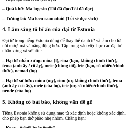
– Quá khứ: Ma lugesin (Tôi đã đọc/Tôi đã đọc)
– Tương lai: Ma loen raamatuid (Tôi sẽ đọc sách)
4. Làm sáng tỏ bí ẩn của đại từ Estonia
Đại từ trong tiếng Estonia dùng để thay thế danh từ và làm cho lời
nói mượt mà và năng động hơn. Tập trung vào việc học các đại từ
nhân xưng và sở hữu:
– Đại từ nhân xưng: mina (I), sina (bạn, không chính thức),
tema (anh ấy / cô ấy), meie (chúng tôi), teie (bạn, số nhiều/chính
thức), nemad (họ)
– Đại từ sở hữu: minu (my), sinu (ur, không chính thức), tema
(anh ấy / cô ấy), meie (của họ), teie (ur, số nhiều/chính thức),
nende (của họ)
5. Không có bài báo, không vấn đề gì!
Tiếng Estonia không sử dụng mạo từ xác định hoặc không xác định,
cho phép bạn thở phào nhẹ nhõm. Chẳng hạn:
– Koer – “chó” hoặc “một”