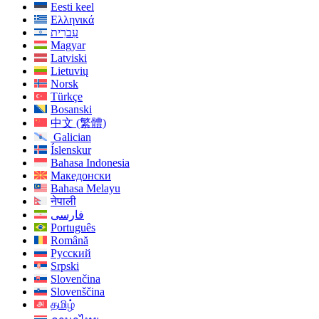
Eesti keel
Ελληνικά
עִברִית
Magyar
Latviski
Lietuvių
Norsk
Türkçe
Bosanski
中文 (繁體)
Galician
Íslenskur
Bahasa Indonesia
Македонски
Bahasa Melayu
नेपाली
فارسی
Português
Română
Русский
Srpski
Slovenčina
Slovenščina
தமிழ்