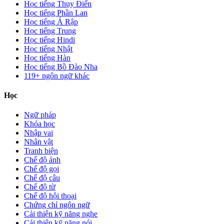
Học tiếng Thụy Điển
Học tiếng Phần Lan
Học tiếng Ả Rập
Học tiếng Trung
Học tiếng Hindi
Học tiếng Nhật
Học tiếng Hàn
Học tiếng Bồ Đào Nha
119+ ngôn ngữ khác
Học
Ngữ pháp
Khóa học
Nhập vai
Nhân vật
Tranh biện
Chế độ ảnh
Chế độ gọi
Chế độ câu
Chế độ từ
Chế độ hội thoại
Chứng chỉ ngôn ngữ
Cải thiện kỹ năng nghe
Cải thiện kỹ năng nói