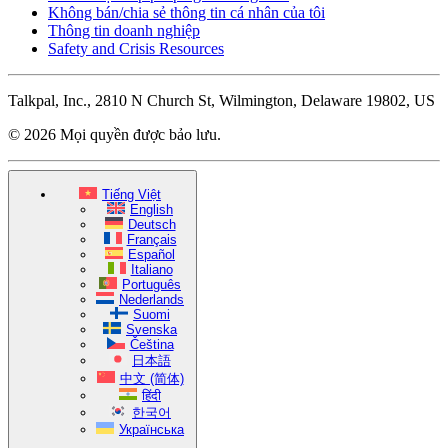
Không bán/chia sẻ thông tin cá nhân của tôi
Thông tin doanh nghiệp
Safety and Crisis Resources
Talkpal, Inc., 2810 N Church St, Wilmington, Delaware 19802, US
© 2026 Mọi quyền được bảo lưu.
Tiếng Việt
English
Deutsch
Français
Español
Italiano
Português
Nederlands
Suomi
Svenska
Čeština
日本語
中文 (简体)
हिंदी
한국어
Українська