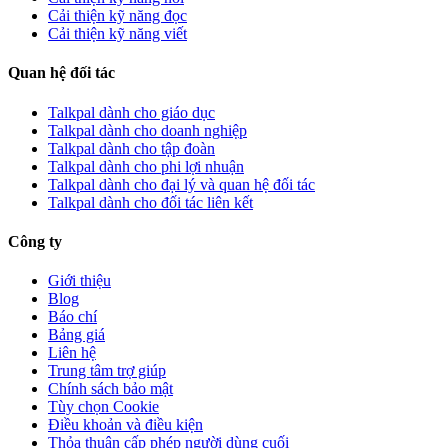
Cải thiện kỹ năng đọc
Cải thiện kỹ năng viết
Quan hệ đối tác
Talkpal dành cho giáo dục
Talkpal dành cho doanh nghiệp
Talkpal dành cho tập đoàn
Talkpal dành cho phi lợi nhuận
Talkpal dành cho đại lý và quan hệ đối tác
Talkpal dành cho đối tác liên kết
Công ty
Giới thiệu
Blog
Báo chí
Bảng giá
Liên hệ
Trung tâm trợ giúp
Chính sách bảo mật
Tùy chọn Cookie
Điều khoản và điều kiện
Thỏa thuận cấp phép người dùng cuối