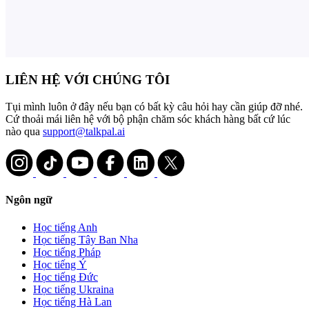
LIÊN HỆ VỚI CHÚNG TÔI
Tụi mình luôn ở đây nếu bạn có bất kỳ câu hỏi hay cần giúp đỡ nhé.
Cứ thoải mái liên hệ với bộ phận chăm sóc khách hàng bất cứ lúc
nào qua
support@talkpal.ai
Ngôn ngữ
Học tiếng Anh
Học tiếng Tây Ban Nha
Học tiếng Pháp
Học tiếng Ý
Học tiếng Đức
Học tiếng Ukraina
Học tiếng Hà Lan