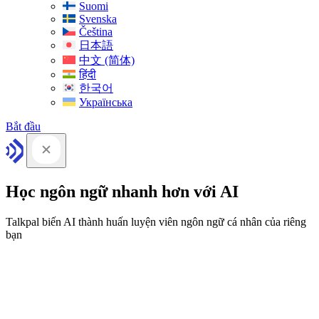
Suomi
Svenska
Čeština
日本語
中文 (简体)
हिंदी
한국어
Українська
Bắt đầu
Học ngôn ngữ nhanh hơn với AI
Talkpal biến AI thành huấn luyện viên ngôn ngữ cá nhân của riêng
bạn