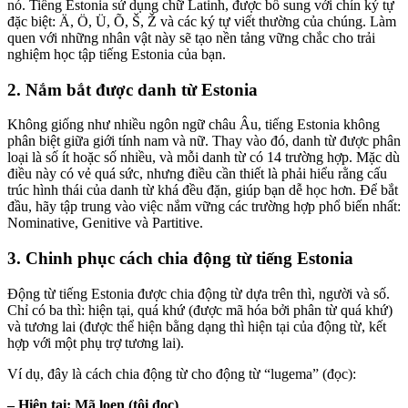
nó. Tiếng Estonia sử dụng chữ Latinh, được bổ sung với chín ký tự
đặc biệt: Ä, Ö, Ü, Õ, Š, Ž và các ký tự viết thường của chúng. Làm
quen với những nhân vật này sẽ tạo nền tảng vững chắc cho trải
nghiệm học tập tiếng Estonia của bạn.
2. Nắm bắt được danh từ Estonia
Không giống như nhiều ngôn ngữ châu Âu, tiếng Estonia không
phân biệt giữa giới tính nam và nữ. Thay vào đó, danh từ được phân
loại là số ít hoặc số nhiều, và mỗi danh từ có 14 trường hợp. Mặc dù
điều này có vẻ quá sức, nhưng điều cần thiết là phải hiểu rằng cấu
trúc hình thái của danh từ khá đều đặn, giúp bạn dễ học hơn. Để bắt
đầu, hãy tập trung vào việc nắm vững các trường hợp phổ biến nhất:
Nominative, Genitive và Partitive.
3. Chinh phục cách chia động từ tiếng Estonia
Động từ tiếng Estonia được chia động từ dựa trên thì, người và số.
Chỉ có ba thì: hiện tại, quá khứ (được mã hóa bởi phân từ quá khứ)
và tương lai (được thể hiện bằng dạng thì hiện tại của động từ, kết
hợp với một phụ trợ tương lai).
Ví dụ, đây là cách chia động từ cho động từ “lugema” (đọc):
– Hiện tại: Mã loen (tôi đọc)