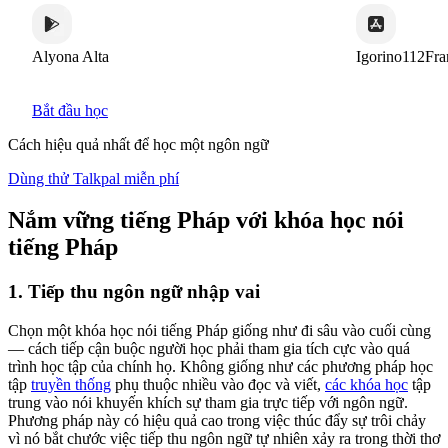
lyona Alta
Igorino112France
Bắt đầu học
Cách hiệu quả nhất để học một ngôn ngữ
Dùng thử Talkpal miễn phí
Nắm vững tiếng Pháp với khóa học nói
tiếng Pháp
1. Tiếp thu ngôn ngữ nhập vai
Chọn một khóa học nói tiếng Pháp giống như đi sâu vào cuối cùng
— cách tiếp cận buộc người học phải tham gia tích cực vào quá
trình học tập của chính họ. Không giống như các phương pháp học
tập
truyền thống
phụ thuộc nhiều vào đọc và viết,
các khóa học
tập
trung vào nói khuyến khích sự tham gia trực tiếp với ngôn ngữ.
Phương pháp này có hiệu quả cao trong việc thúc đẩy sự trôi chảy
vì nó bắt chước việc tiếp thu ngôn ngữ tự nhiên xảy ra trong thời thơ