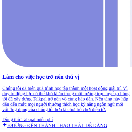
Làm cho việc học trở nên thú vị
Chúng tôi đã biến quá trình học tập thành một hoạt động giải trí. Vì
duy trì động lực có thể khó khăn trong môi trường trực tuyến, chúng
tôi đã xây dựng Talkpal trở nên vô cùng hấp dẫn. Nền tảng này hấp
dẫn đến mức mọi người thường thích học kỹ năng ngôn ngữ mới
với ứng dụng của chúng tôi hơn là chơi trò chơi điện tử.
Dùng thử Talkpal miễn phí
ĐƯỜNG ĐẾN THÀNH THẠO THẬT DỄ DÀNG