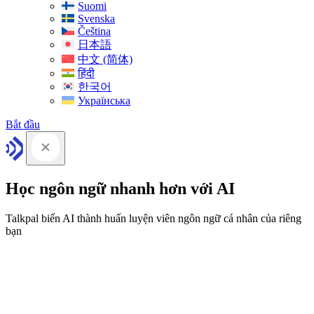
Suomi
Svenska
Čeština
日本語
中文 (简体)
हिंदी
한국어
Українська
Bắt đầu
Học ngôn ngữ nhanh hơn với AI
Talkpal biến AI thành huấn luyện viên ngôn ngữ cá nhân của riêng
bạn