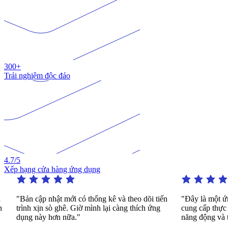
300+
Trải nghiệm độc đáo
4.7
/5
Xếp hạng cửa hàng ứng dụng
Bản cập nhật mới có thống kê và theo dõi tiến
"Đây là một ứng dụn
rình xịn sò ghê. Giờ mình lại càng thích ứng
cung cấp thực hành b
ụng này hơn nữa."
năng động và thú vị.