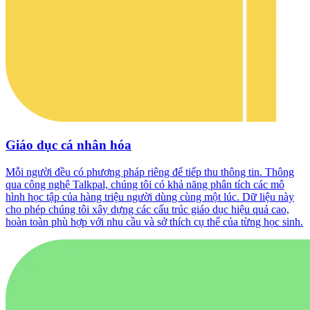
Giáo dục cá nhân hóa
Mỗi người đều có phương pháp riêng để tiếp thu thông tin. Thông
qua công nghệ Talkpal, chúng tôi có khả năng phân tích các mô
hình học tập của hàng triệu người dùng cùng một lúc. Dữ liệu này
cho phép chúng tôi xây dựng các cấu trúc giáo dục hiệu quả cao,
hoàn toàn phù hợp với nhu cầu và sở thích cụ thể của từng học sinh.