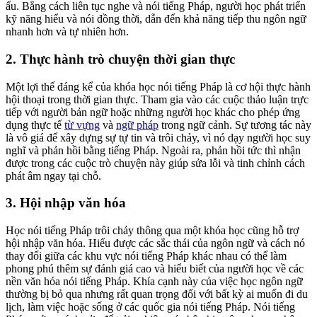
ấu. Bằng cách liên tục nghe và nói tiếng Pháp, người học phát triển
kỹ năng hiểu và nói đồng thời, dẫn đến khả năng tiếp thu ngôn ngữ
nhanh hơn và tự nhiên hơn.
2. Thực hành trò chuyện thời gian thực
Một lợi thế đáng kể của khóa học nói tiếng Pháp là cơ hội thực hành
hội thoại trong thời gian thực. Tham gia vào các cuộc thảo luận trực
tiếp với người bản ngữ hoặc những người học khác cho phép ứng
dụng thực tế
từ vựng
và
ngữ pháp
trong ngữ cảnh. Sự tương tác này
là vô giá để xây dựng sự tự tin và trôi chảy, vì nó dạy người học suy
nghĩ và phản hồi bằng tiếng Pháp. Ngoài ra, phản hồi tức thì nhận
được trong các cuộc trò chuyện này giúp sửa lỗi và tinh chỉnh cách
phát âm ngay tại chỗ.
3. Hội nhập văn hóa
Học nói tiếng Pháp trôi chảy thông qua một khóa học cũng hỗ trợ
hội nhập văn hóa. Hiểu được các sắc thái của ngôn ngữ và cách nó
thay đổi giữa các khu vực nói tiếng Pháp khác nhau có thể làm
phong phú thêm sự đánh giá cao và hiểu biết của người học về các
nền văn hóa nói tiếng Pháp. Khía cạnh này của việc học ngôn ngữ
thường bị bỏ qua nhưng rất quan trọng đối với bất kỳ ai muốn đi du
lịch, làm việc hoặc sống ở các quốc gia nói tiếng Pháp. Nói tiếng