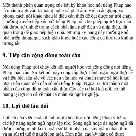
Một thành phần quan trọng của bất kỳ khóa học nói tiếng Pháp nào
là nhấn mạnh vào kỹ năng nghe và phát âm. Hiểu các giọng và
phong cách nói khác nhau là điều cần thiết để đạt được sự trôi chảy.
Thường xuyên tiếp xúc với tiếng Pháp nói cho phép người học nắm
bắt được sự tinh tế trong cách phát âm, ngữ điệu và nhịp điệu, rất
quan trọng để giao tiếp hiệu quả. Những kỹ năng này thường khó
phát triển thông qua sách giáo khoa hoặc các công cụ học tập không
tương tác.
9. Tiếp cận cộng đồng toàn cầu
Nói tiếng Pháp trôi chảy kết nối người học với cộng đồng nói tiếng
Pháp toàn cầu. Sự kết nối này cung cấp thực hành ngôn ngữ thực tế
và hiểu biết sâu sắc về các nền văn hóa và chuẩn mực xã hội khác
nhau liên quan đến dân số nói tiếng Pháp. Ngoài ra, trở thành một
phần của cộng đồng toàn cầu thúc đẩy các cơ hội kết nối, có thể
mang lại lợi ích cả về mặt cá nhân và nghề nghiệp.
10. Lợi thế lâu dài
Lợi ích của việc hoàn thành một khóa học nói tiếng Pháp vượt xa
các kỹ năng ngôn ngữ ngay lập tức. Song ngữ hoặc đa ngôn ngữ đã
được chứng minh là trì hoãn sự khởi phát của suy giảm nhận thức
và sa sút trí tuệ ở người lớn tuổi. Hơn nữa, các kỹ năng có được