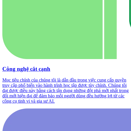
Công nghệ cắt cạnh
Mục tiêu chính của chúng tôi là dẫn đầu trong việc cung cấp quyền
truy cập phổ biến vào hành trình học tập được tùy chỉnh. Chúng tôi
đạt được điều này bằng cách tận dụng những đột phá mới nhất trong
đổi mới hiện đại để đảm bảo mỗi người dùng đều hưởng lợi từ các
công cụ tinh vi và gia sư AI.