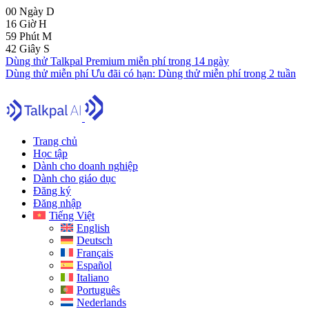
00
Ngày
D
16
Giờ
H
59
Phút
M
41
Giây
S
Dùng thử Talkpal Premium miễn phí trong 14 ngày
Dùng thử miễn phí
Ưu đãi có hạn:
Dùng thử miễn phí trong 2 tuần
Trang chủ
Học tập
Dành cho doanh nghiệp
Dành cho giáo dục
Đăng ký
Đăng nhập
Tiếng Việt
English
Deutsch
Français
Español
Italiano
Português
Nederlands