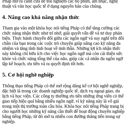
Pháp mở ra cánh cửa để trải nghiệm các bộ phim, âm nhạc, nghệ
thuật và văn học quốc tế ở dạng nguyên bản của chúng.
4. Nâng cao khả năng nhận thức
Tham gia vào một khóa học nói tiếng Pháp có thể tăng cường các
chức năng nhận thức như trí nhớ, giải quyết vấn đề và tư duy phản
biện. Thực hành chuyển đổi giữa các ngôn ngữ và suy nghĩ trên đôi
chân của bạn trong các cuộc trò chuyện giúp nâng cao kỹ năng đa
nhiệm và tăng tính linh hoạt về tinh thần. Những lợi ích nhận thức
này không chỉ hữu ích cho việc học ngôn ngữ mà còn cải thiện sức
khỏe và chức năng tổng thể của não, giúp các cá nhân đa ngôn ngữ
lập kế hoạch, ưu tiên và ra quyết định tốt hơn.
5. Cơ hội nghề nghiệp
Thông thạo tiếng Pháp có thể mở rộng đáng kể cơ hội nghề nghiệp,
đặc biệt là trong các doanh nghiệp quốc tế, dịch vụ ngoại giao, du
lịch và học viện. Các công ty thường ưu tiên những ứng viên có thể
giao tiếp hiệu quả bằng nhiều ngôn ngữ, vì kỹ năng này là vô giá
trong một thị trường toàn cầu hóa. Khóa học nói tiếng Pháp trang bị
cho người học những kỹ năng cần thiết để hoạt động chuyên nghiệp
bằng tiếng Pháp, từ đó mở ra nhiều con đường thăng tiến trong sự
nghiệp.