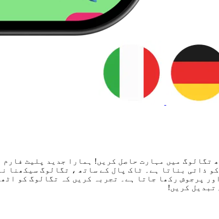
 تگالوگ میں مہارت حاصل کریں! ہمارا جدید پلیٹ فارم 
و ذاتی بناتا ہے۔ ٹاک پال کے ساتھ ، تگالوگ سیکھنا نہ
اور پرجوش رکھا جاتا ہے۔ تجربہ کریں کہ تگالوگ کو اٹھا
تبدیل کریں!