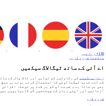
130+ زبانیں
سیکھنا شروع کریں
اے آئی کے ساتھ ٹیگالاگ سیکھیں
زبان سیکھنے
کی رکاوٹوں کو توڑیں اور ٹاک پال کے ساتھ
کے لئے جدید ٹیکنالوجی کا استعمال کرتے ہوئے ہر سبق ک
بھی بن جاتا ہے ، جس سے آپ کو ہر قدم پر حوصلہ افزائی 
آزمائیں اور اپنی زبان کے چیلنجوں کو کامیابیوں میں 
شروع کرو