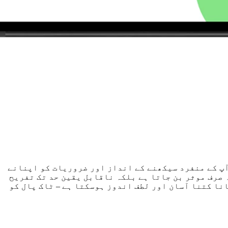
آپ کے منفرد سیکھنے کے انداز اور ضروریات کو اپنانے
 صرف موثر بن جاتا ہے بلکہ ناقابل یقین حد تک تفریح
نا کتنا آسان اور لطف اندوز ہوسکتا ہے – ٹاک پال کو