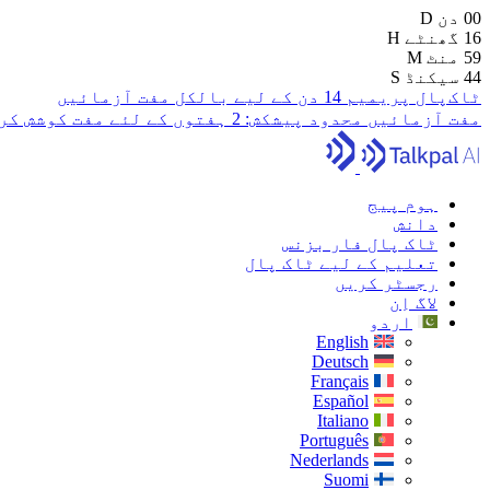
00
دن
D
16
گھنٹے
H
59
منٹ
M
43
سیکنڈ
S
ٹاک‌پال پریمیم 14 دن کے لیے بالکل مفت آزمائیں
مفت آزمائیں
محدود پیشکش:
2 ہفتوں کے لئے مفت کوشش کریں
ہوم پیج
دانش
ٹاک پال فار بزنس
تعلیم کے لیے ٹاک پال
رجسٹر کریں
لاگ اِن
اردو
English
Deutsch
Français
Español
Italiano
Português
Nederlands
Suomi