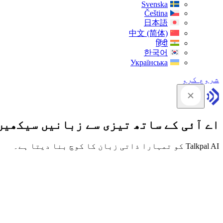
Svenska
Čeština
日本語
中文 (简体)
हिंदी
한국어
Українська
شروع کرو
اے آئی کے ساتھ تیزی سے زبانیں سیکھیں
Talkpal AI کو تمہارا ذاتی زبان کا کوچ بنا دیتا ہے۔