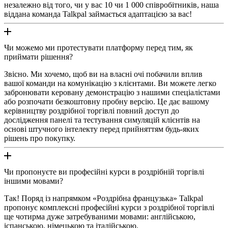
незалежно від того, чи у вас 10 чи 1 000 співробітників, наша
віддана команда Talkpal займається адаптацією за вас!
Чи можемо ми протестувати платформу перед тим, як
приймати рішення?
Звісно. Ми хочемо, щоб ви на власні очі побачили вплив
вашої команди на комунікацію з клієнтами. Ви можете легко
забронювати керовану демонстрацію з нашими спеціалістами
або розпочати безкоштовну пробну версію. Це дає вашому
керівництву роздрібної торгівлі повний доступ до
дослідження панелі та тестування симуляцій клієнтів на
основі штучного інтелекту перед прийняттям будь-яких
рішень про покупку.
Чи пропонуєте ви професійні курси в роздрібній торгівлі
іншими мовами?
Так! Поряд із напрямком «Роздрібна французька» Talkpal
пропонує комплексні професійні курси з роздрібної торгівлі
ще чотирма дуже затребуваними мовами: англійською,
іспанською, німецькою та італійською.