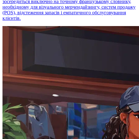
зосередиться виключно на точному французькому словнику,
необхідному для візуального мерчендайзингу, систем продажу
(POS), відстеження запасів і емпатичного обслуговування
клієнтів.