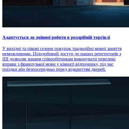
Адаптується до змінної роботи в роздрібній торгівлі
У вихідні та пікові сезони покупок традиційні мовні заняття
неможливими. Цілодобовий доступ до наших репетиторів з
ШІ дозволяє вашим співробітникам виконувати невеликі
вправи з французької мови у кімнаті відпочинку, під час
поїздки або безпосередньо перед відкриттям дверей.