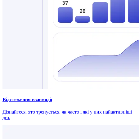
Відстеження взаємодії
Дізнайтеся, хто тренується, як часто і які у них найактивніші
дні.