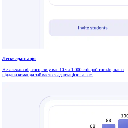
Легке адаптація
Незалежно від того, чи у вас 10 чи 1 000 співробітників, наша
віддана команда займається адаптацією за вас.