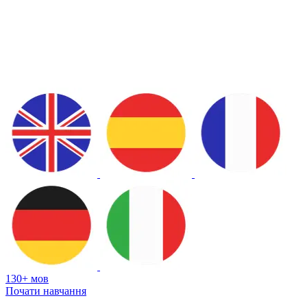
130+ мов
Почати навчання