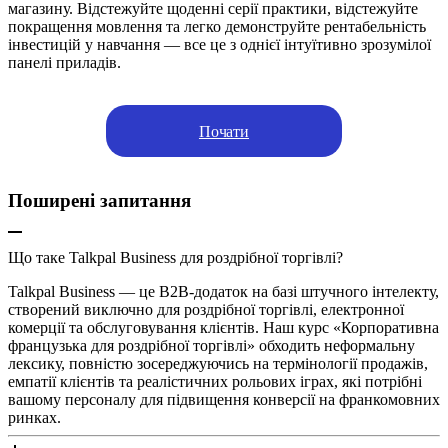
магазину. Відстежуйте щоденні серії практики, відстежуйте
покращення мовлення та легко демонструйте рентабельність
інвестицій у навчання — все це з однієї інтуїтивно зрозумілої
панелі приладів.
Почати
Поширені запитання
Що таке Talkpal Business для роздрібної торгівлі?
Talkpal Business — це B2B-додаток на базі штучного інтелекту,
створений виключно для роздрібної торгівлі, електронної
комерції та обслуговування клієнтів. Наш курс «Корпоративна
французька для роздрібної торгівлі» обходить неформальну
лексику, повністю зосереджуючись на термінології продажів,
емпатії клієнтів та реалістичних рольових іграх, які потрібні
вашому персоналу для підвищення конверсії на франкомовних
ринках.