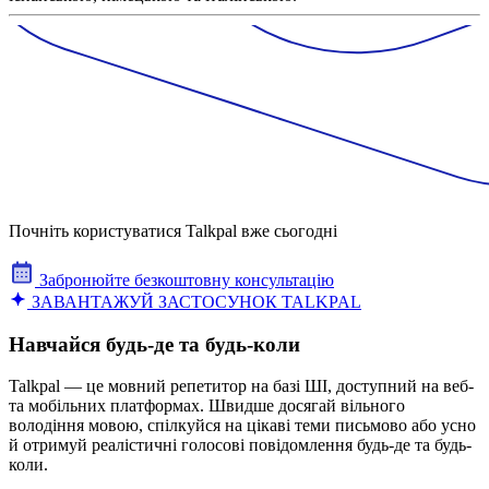
Почніть користуватися Talkpal вже сьогодні
Забронюйте безкоштовну консультацію
ЗАВАНТАЖУЙ ЗАСТОСУНОК TALKPAL
Навчайся будь-де та будь-коли
Talkpal — це мовний репетитор на базі ШІ, доступний на веб-
та мобільних платформах. Швидше досягай вільного
володіння мовою, спілкуйся на цікаві теми письмово або усно
й отримуй реалістичні голосові повідомлення будь-де та будь-
коли.