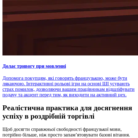
Долає тривогу при мовленні
Допомога покупцям, які говорять французькою, може бути
лякаючою. Інтерактивні рольові ігри на основі ШІ усувають
страх помилок, дозволяючи вашим працівникам відшліфувати
подачу та акцент перед тим, як виходити на активний цех.
Реалістична практика для досягнення
успіху в роздрібній торгівлі
Щоб досягти справжньої свободності французької мови,
потрібно більше, ніж просто запам’ятовувати базові вітання.