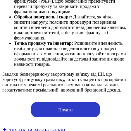
французьке «
vous
»), щоб бездоганно презентувати
переваги продукту та закривати продажі з
франкомовними покупцями.
Обробка повернень і скарг:
Дізнайтеся, як чітко
знизити напругу, пояснити процедури повернення
коштів і впевнено допомагати незадоволеним клієнтам,
використовуючи точні, співчутливі французькі
формулювання.
Точка продажу та інвентар:
Розвивайте впевненість,
необхідну для плавного ведення клієнтів у процесі
оформлення замовлення, активно просувайте програми
лояльності та відповідайте на детальні запитання щодо
наявності товарів.
Завдяки безперервному зворотному зв’язку від ШІ, що
коригує французьку граматику, чіткість акцентів і роздрібний
синтаксис у режимі реального часу, ваша команда завжди
гарантуватиме преміальний, двомовний брендовий досвід.
Почати
ДЛЯ HR ТА МЕНЕДЖЕРІВ