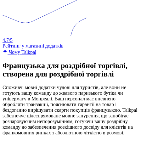
4.7/5
Рейтинг у магазині додатків
Чому Talkpal
Французька для роздрібної торгівлі,
створена для роздрібної торгівлі
Споживчі мовні додатки чудові для туристів, але вони не
готують вашу команду до жвавого паризького бутіка чи
універмагу в Монреалі. Ваш персонал має впевнено
обробляти транзакції, пояснювати гарантії на товар і
бездоганно вирішувати скарги покупців французькою. Talkpal
забезпечує цілеспрямоване мовне занурення, що запобігає
розчаровуючим непорозумінням, готуючи вашу роздрібну
команду до забезпечення розкішного досвіду для клієнтів на
франкомовних ринках з абсолютною чіткістю в розмові.