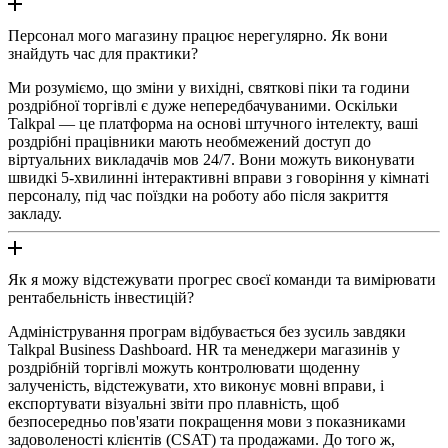
Персонал мого магазину працює нерегулярно. Як вони
знайдуть час для практики?
Ми розуміємо, що зміни у вихідні, святкові піки та години
роздрібної торгівлі є дуже непередбачуваними. Оскільки
Talkpal — це платформа на основі штучного інтелекту, ваші
роздрібні працівники мають необмежений доступ до
віртуальних викладачів мов 24/7. Вони можуть виконувати
швидкі 5-хвилинні інтерактивні вправи з говоріння у кімнаті
персоналу, під час поїздки на роботу або після закриття
закладу.
Як я можу відстежувати прогрес своєї команди та вимірювати
рентабельність інвестицій?
Адміністрування програм відбувається без зусиль завдяки
Talkpal Business Dashboard. HR та менеджери магазинів у
роздрібній торгівлі можуть контролювати щоденну
залученість, відстежувати, хто виконує мовні вправи, і
експортувати візуальні звіти про плавність, щоб
безпосередньо пов'язати покращення мови з показниками
задоволеності клієнтів (CSAT) та продажами. До того ж,