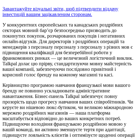
Завантажуйте візуальні звіти, щоб підтвердити віддачу
інвестицій вашим зацікавленим сторонам.
У конкурентних європейських та канадських роздрібних
секторах мовний бар’єр безпосередньо призводить до
покинутих покупок, розчарованих покупців і негативних
онлайн-відгуків. Для директорів з роздрібних операцій та
менеджерів з персоналу персоналу з персоналу з різних мов є
підвищення кваліфікації для безперебійної роботи у
франкомовних ринках — це величезний логістичний виклик.
Talkpal долає цю прірву, стандартизуючи мовну майстерність
вашої компанії, забезпечуючи послідовно привітний і
корисний голос бренду на кожному магазині та касі.
Керівництво програмою навчання французької мови вашого
бренду не повинно ускладнювати адміністративне
навантаження. Бізнес-панель Talkpal забезпечує повну
прозорість щодо прогресу навчання ваших співробітників. Чи
керуєте ви нішевою люкс-бутиком, чи великою міжнародною
мережею роздрібних магазинів — наша платформа
масштабується відповідно до ваших конкретних потреб.
Підвищуючи володіння французькою роздрібною мовою у
вашій команді, ви активно зменшуєте тертя при адаптації,
підвищуєте лояльність клієнтів і оптимізуєте щоденні операції