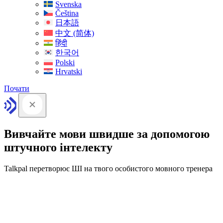
Svenska
Čeština
日本語
中文 (简体)
हिंदी
한국어
Polski
Hrvatski
Почати
Вивчайте мови швидше за допомогою
штучного інтелекту
Talkpal перетворює ШІ на твого особистого мовного тренера