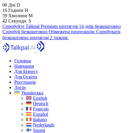
00
Дні
D
16
Години
H
59
Хвилини
M
41
Секунди.
S
Спробуйте Talkpal Premium протягом 14 днів безкоштовно
Спробуй безкоштовно
Обмежена пропозиція:
Спробувати
безкоштовно протягом 2 тижнів
Головна
Навчання
Для Бізнесу
Для Освіти
Реєстрація
Логін
Українська
English
Deutsch
Français
Español
Italiano
Nederlands
Suomi