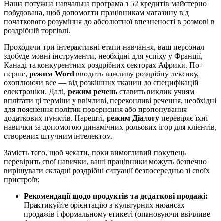
Наша потужна навчальна програма з 52 кредитів майстерно
побудована, щоб допомогти працівникам магазину від
початкового розуміння до абсолютної впевненості в розмові в
роздрібній торгівлі.
Проходячи три інтерактивні етапи навчання, ваш персонал
здобуде мовні інструменти, необхідні для успіху у Франції,
Канаді та конкурентних роздрібних секторах Африки. По-
перше,
режим Word
вводить важливу роздрібну лексику,
охоплюючи все — від розкішних тканин до специфікацій
електроніки. Далі,
режим речень
ставить виклик учням
вплітати ці терміни у ввічливі, переконливі речення, необхідні
для пояснення політик повернення або пропонування
додаткових пунктів. Нарешті,
режим Діалогу
перевіряє їхні
навички за допомогою динамічних рольових ігор для клієнтів,
створених штучним інтелектом.
Замість того, щоб чекати, поки вимогливий покупець
перевірить свої навички, ваші працівники можуть безпечно
вирішувати складні роздрібні ситуації безпосередньо зі своїх
пристроїв:
Рекомендації щодо продуктів та додаткові продажі:
Практикуйте орієнтацію в культурних нюансах
продажів і формальному етикеті (опановуючи ввічливе