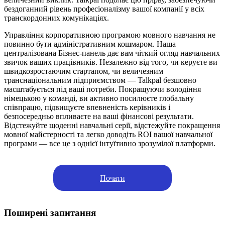
бездоганний рівень професіоналізму вашої компанії у всіх
транскордонних комунікаціях.
Управління корпоративною програмою мовного навчання не
повинно бути адміністративним кошмаром. Наша
централізована Бізнес-панель дає вам чіткий огляд навчальних
звичок ваших працівників. Незалежно від того, чи керуєте ви
швидкозростаючим стартапом, чи величезним
транснаціональним підприємством — Talkpal безшовно
масштабується під ваші потреби. Покращуючи володіння
німецькою у команді, ви активно посилюєте глобальну
співпрацю, підвищуєте впевненість керівників і
безпосередньо впливаєте на ваші фінансові результати.
Відстежуйте щоденні навчальні серії, відстежуйте покращення
мовної майстерності та легко доводіть ROI вашої навчальної
програми — все це з однієї інтуїтивно зрозумілої платформи.
Почати
Поширені запитання