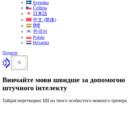
Svenska
Čeština
日本語
中文 (简体)
हिंदी
한국어
Polski
Hrvatski
Почати
Вивчайте мови швидше за допомогою
штучного інтелекту
Talkpal перетворює ШІ на твого особистого мовного тренера