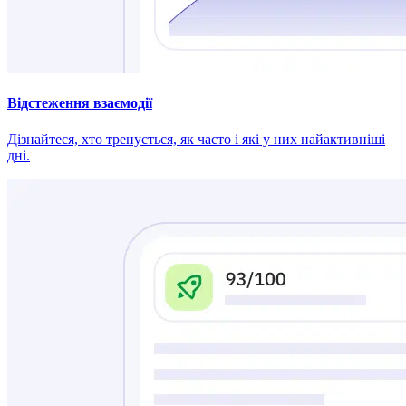
Відстеження взаємодії
Дізнайтеся, хто тренується, як часто і які у них найактивніші
дні.