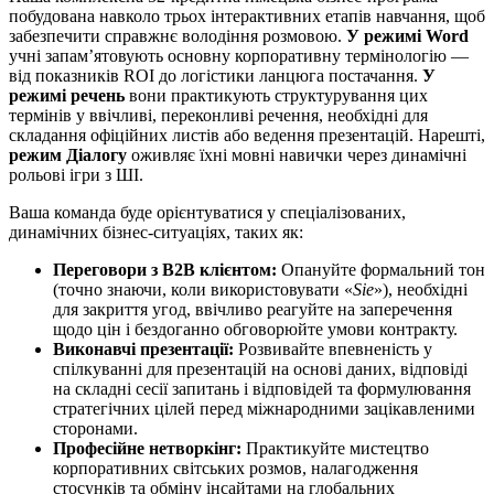
побудована навколо трьох інтерактивних етапів навчання, щоб
забезпечити справжнє володіння розмовою.
У режимі Word
учні запам’ятовують основну корпоративну термінологію —
від показників ROI до логістики ланцюга постачання.
У
режимі речень
вони практикують структурування цих
термінів у ввічливі, переконливі речення, необхідні для
складання офіційних листів або ведення презентацій. Нарешті,
режим Діалогу
оживляє їхні мовні навички через динамічні
рольові ігри з ШІ.
Ваша команда буде орієнтуватися у спеціалізованих,
динамічних бізнес-ситуаціях, таких як:
Переговори з B2B клієнтом:
Опануйте формальний тон
(точно знаючи, коли використовувати «
Sie
»), необхідні
для закриття угод, ввічливо реагуйте на заперечення
щодо цін і бездоганно обговорюйте умови контракту.
Виконавчі презентації:
Розвивайте впевненість у
спілкуванні для презентацій на основі даних, відповіді
на складні сесії запитань і відповідей та формулювання
стратегічних цілей перед міжнародними зацікавленими
сторонами.
Професійне нетворкінг:
Практикуйте мистецтво
корпоративних світських розмов, налагодження
стосунків та обміну інсайтами на глобальних