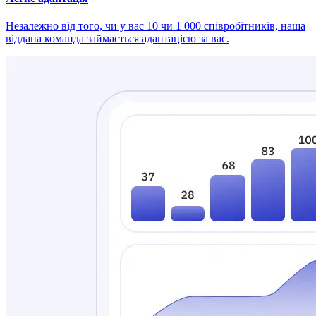
Незалежно від того, чи у вас 10 чи 1 000 співробітників, наша
віддана команда займається адаптацією за вас.