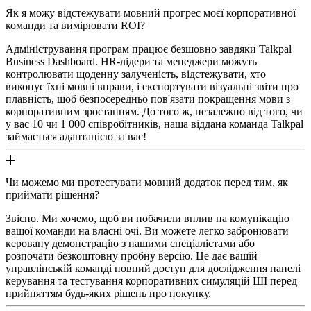
Як я можу відстежувати мовний прогрес моєї корпоративної
команди та вимірювати ROI?
Адміністрування програм працює безшовно завдяки Talkpal
Business Dashboard. HR-лідери та менеджери можуть
контролювати щоденну залученість, відстежувати, хто
виконує їхні мовні вправи, і експортувати візуальні звіти про
плавність, щоб безпосередньо пов'язати покращення мови з
корпоративним зростанням. До того ж, незалежно від того, чи
у вас 10 чи 1 000 співробітників, наша віддана команда Talkpal
займається адаптацією за вас!
Чи можемо ми протестувати мовний додаток перед тим, як
приймати рішення?
Звісно. Ми хочемо, щоб ви побачили вплив на комунікацію
вашої команди на власні очі. Ви можете легко забронювати
керовану демонстрацію з нашими спеціалістами або
розпочати безкоштовну пробну версію. Це дає вашій
управлінській команді повний доступ для дослідження панелі
керування та тестування корпоративних симуляцій ШІ перед
прийняттям будь-яких рішень про покупку.