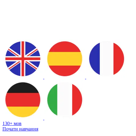
130+ мов
Почати навчання