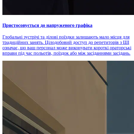
Пристосовується до напруженого графіка
Глобальні зустрічі та ділові поїздки залишають мало місця для
традиційних занять. Цілодобовий доступ до репетиторів з ШІ
означає, що ваш персонал може виконувати короткі ораторські
вправи під час польотів, поїздок або між засіданнями засідань.