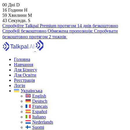
00
Дні
D
16
Години
H
59
Хвилини
M
41
Секунди.
S
Спробуйте Talkpal Premium протягом 14 днів безкоштовно
Спробуй безкоштовно
Обмежена пропозиція:
Спробувати
безкоштовно протягом 2 тижнів
Головна
Навчання
Для Бізнесу
Для Освіти
Реєстрація
Логін
Українська
English
Deutsch
Français
Español
Italiano
Nederlands
Suomi