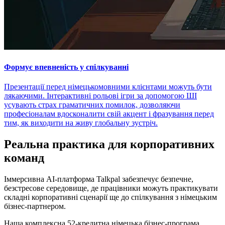
Формує впевненість у спілкуванні
Презентації перед німецькомовними клієнтами можуть бути
лякаючими. Інтерактивні рольові ігри за допомогою ШІ
усувають страх граматичних помилок, дозволяючи
професіоналам вдосконалити свій акцент і фразування перед
тим, як виходити на живу глобальну зустріч.
Реальна практика для корпоративних
команд
Іммерсивна AI-платформа Talkpal забезпечує безпечне,
безстресове середовище, де працівники можуть практикувати
складні корпоративні сценарії ще до спілкування з німецьким
бізнес-партнером.
Наша комплексна 52-кредитна німецька бізнес-програма