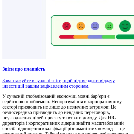
Звіти про плавність
Завантажуйте візуальні звіти, щоб підтвердити віддачу
інвестицій вашим зацікавленим сторонам.
У сучасній глобалізованій економіці мовні бар’єри є
серйозною проблемою. Непорозуміння в корпоративному
секторі призводить не лише до незначних затримок; Це
безпосередньо призводить до невдалих переговорів,
неузгоджених цілей проєкту та втрати доходу. Для HR-
директорів і корпоративних лідерів знайти масштабований
спосіб підвищення кваліфікації різноманітних команд — це
величезний виклик. Talkpal подолає цю прірву, забезпечуючи