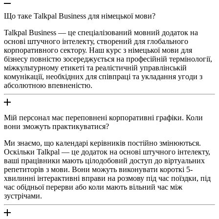
Що таке Talkpal Business для німецької мови?
Talkpal Business — це спеціалізований мовний додаток на
основі штучного інтелекту, створений для глобального
корпоративного сектору. Наш курс з німецької мови для
бізнесу повністю зосереджується на професійній термінології,
міжкультурному етикеті та реалістичній управлінській
комунікації, необхідних для співпраці та укладання угоди з
абсолютною впевненістю.
Мій персонал має переповнені корпоративні графіки. Коли
вони зможуть практикуватися?
Ми знаємо, що календарі керівників постійно змінюються.
Оскільки Talkpal — це додаток на основі штучного інтелекту,
ваші працівники мають цілодобовий доступ до віртуальних
репетиторів з мови. Вони можуть виконувати короткі 5-
хвилинні інтерактивні вправи на розмову під час поїздки, під
час обідньої перерви або коли мають вільний час між
зустрічами.