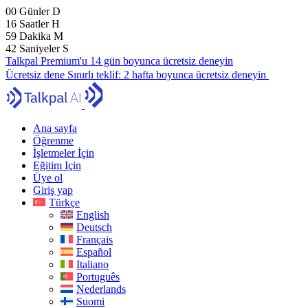
00
Günler
D
16
Saatler
H
59
Dakika
M
40
Saniyeler
S
Talkpal Premium'u 14 gün boyunca ücretsiz deneyin
Ücretsiz dene
Sınırlı teklif:
2 hafta boyunca ücretsiz deneyin
Ana sayfa
Öğrenme
İşletmeler İçin
Eğitim Için
Üye ol
Giriş yap
Türkçe
English
Deutsch
Français
Español
Italiano
Português
Nederlands
Suomi