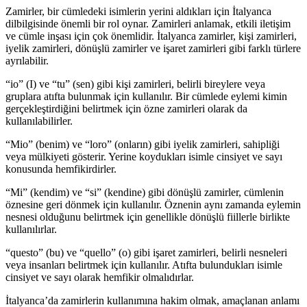
Zamirler, bir cümledeki isimlerin yerini aldıkları için İtalyanca
dilbilgisinde önemli bir rol oynar. Zamirleri anlamak, etkili iletişim
ve cümle inşası için çok önemlidir. İtalyanca zamirler, kişi zamirleri,
iyelik zamirleri, dönüşlü zamirler ve işaret zamirleri gibi farklı türlere
ayrılabilir.
“io” (I) ve “tu” (sen) gibi kişi zamirleri, belirli bireylere veya
gruplara atıfta bulunmak için kullanılır. Bir cümlede eylemi kimin
gerçekleştirdiğini belirtmek için özne zamirleri olarak da
kullanılabilirler.
“Mio” (benim) ve “loro” (onların) gibi iyelik zamirleri, sahipliği
veya mülkiyeti gösterir. Yerine koydukları isimle cinsiyet ve sayı
konusunda hemfikirdirler.
“Mi” (kendim) ve “si” (kendine) gibi dönüşlü zamirler, cümlenin
öznesine geri dönmek için kullanılır. Öznenin aynı zamanda eylemin
nesnesi olduğunu belirtmek için genellikle dönüşlü fiillerle birlikte
kullanılırlar.
“questo” (bu) ve “quello” (o) gibi işaret zamirleri, belirli nesneleri
veya insanları belirtmek için kullanılır. Atıfta bulundukları isimle
cinsiyet ve sayı olarak hemfikir olmalıdırlar.
İtalyanca’da zamirlerin kullanımına hakim olmak, amaçlanan anlamı