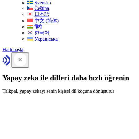
Svenska
Čeština
日本語
中文 (简体)
हिंदी
한국어
Українська
Hadi başla
Yapay zeka ile dilleri daha hızlı öğrenin
Talkpal, yapay zekayı senin kişisel dil koçuna dönüştürür