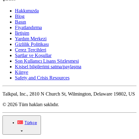
Hakkımızda
Blog
Basın
Fiyatlandırma
İletişim
Yardım Merkezi
Gizlilik Politikası
Çerez Tercihleri
Şartlar ve Koşullar
Son Kullanıcı Lisans Sözleşmesi
Kişisel bilgilerimi satma/paylaşma
Künye
Safety and Crisis Resources
Talkpal, Inc., 2810 N Church St, Wilmington, Delaware 19802, US
© 2026 Tüm hakları saklıdır.
Türkçe