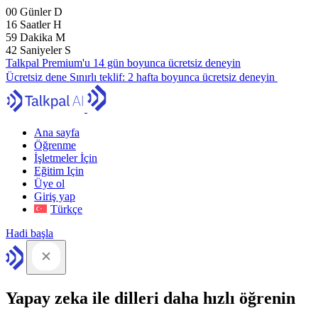
00
Günler
D
16
Saatler
H
59
Dakika
M
41
Saniyeler
S
Talkpal Premium'u 14 gün boyunca ücretsiz deneyin
Ücretsiz dene
Sınırlı teklif:
2 hafta boyunca ücretsiz deneyin
Ana sayfa
Öğrenme
İşletmeler İçin
Eğitim Için
Üye ol
Giriş yap
Türkçe
Hadi başla
Yapay zeka ile dilleri daha hızlı öğrenin