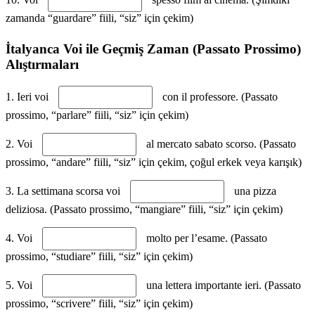
zamanda “guardare” fiili, “siz” için çekim)
İtalyanca Voi ile Geçmiş Zaman (Passato Prossimo)
Alıştırmaları
1. Ieri voi
con il professore. (Passato
prossimo, “parlare” fiili, “siz” için çekim)
2. Voi
al mercato sabato scorso. (Passato
prossimo, “andare” fiili, “siz” için çekim, çoğul erkek veya karışık)
3. La settimana scorsa voi
una pizza
deliziosa. (Passato prossimo, “mangiare” fiili, “siz” için çekim)
4. Voi
molto per l’esame. (Passato
prossimo, “studiare” fiili, “siz” için çekim)
5. Voi
una lettera importante ieri. (Passato
prossimo, “scrivere” fiili, “siz” için çekim)