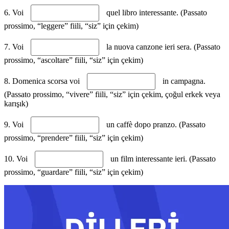
6. Voi
quel libro interessante. (Passato
prossimo, “leggere” fiili, “siz” için çekim)
7. Voi
la nuova canzone ieri sera. (Passato
prossimo, “ascoltare” fiili, “siz” için çekim)
8. Domenica scorsa voi
in campagna.
(Passato prossimo, “vivere” fiili, “siz” için çekim, çoğul erkek veya
karışık)
9. Voi
un caffè dopo pranzo. (Passato
prossimo, “prendere” fiili, “siz” için çekim)
10. Voi
un film interessante ieri. (Passato
prossimo, “guardare” fiili, “siz” için çekim)