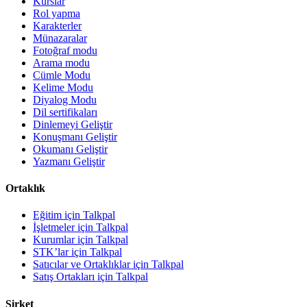
Kurslar
Rol yapma
Karakterler
Münazaralar
Fotoğraf modu
Arama modu
Cümle Modu
Kelime Modu
Diyalog Modu
Dil sertifikaları
Dinlemeyi Geliştir
Konuşmanı Geliştir
Okumanı Geliştir
Yazmanı Geliştir
Ortaklık
Eğitim için Talkpal
İşletmeler için Talkpal
Kurumlar için Talkpal
STK’lar için Talkpal
Satıcılar ve Ortaklıklar için Talkpal
Satış Ortakları için Talkpal
Şirket