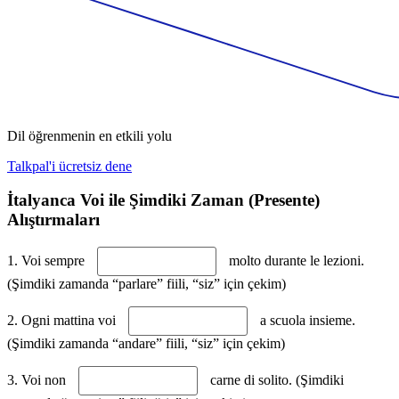
Dil öğrenmenin en etkili yolu
Talkpal'i ücretsiz dene
İtalyanca Voi ile Şimdiki Zaman (Presente)
Alıştırmaları
1. Voi sempre
molto durante le lezioni.
(Şimdiki zamanda “parlare” fiili, “siz” için çekim)
2. Ogni mattina voi
a scuola insieme.
(Şimdiki zamanda “andare” fiili, “siz” için çekim)
3. Voi non
carne di solito. (Şimdiki