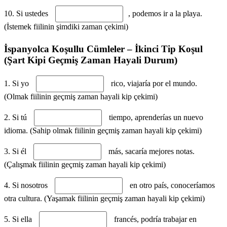
10. Si ustedes
, podemos ir a la playa.
(İstemek fiilinin şimdiki zaman çekimi)
İspanyolca Koşullu Cümleler – İkinci Tip Koşul
(Şart Kipi Geçmiş Zaman Hayali Durum)
1. Si yo
rico, viajaría por el mundo.
(Olmak fiilinin geçmiş zaman hayali kip çekimi)
2. Si tú
tiempo, aprenderías un nuevo
idioma. (Sahip olmak fiilinin geçmiş zaman hayali kip çekimi)
3. Si él
más, sacaría mejores notas.
(Çalışmak fiilinin geçmiş zaman hayali kip çekimi)
4. Si nosotros
en otro país, conoceríamos
otra cultura. (Yaşamak fiilinin geçmiş zaman hayali kip çekimi)
5. Si ella
francés, podría trabajar en