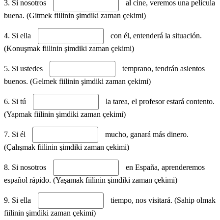
3. Si nosotros
al cine, veremos una película
buena. (Gitmek fiilinin şimdiki zaman çekimi)
4. Si ella
con él, entenderá la situación.
(Konuşmak fiilinin şimdiki zaman çekimi)
5. Si ustedes
temprano, tendrán asientos
buenos. (Gelmek fiilinin şimdiki zaman çekimi)
6. Si tú
la tarea, el profesor estará contento.
(Yapmak fiilinin şimdiki zaman çekimi)
7. Si él
mucho, ganará más dinero.
(Çalışmak fiilinin şimdiki zaman çekimi)
8. Si nosotros
en España, aprenderemos
español rápido. (Yaşamak fiilinin şimdiki zaman çekimi)
9. Si ella
tiempo, nos visitará. (Sahip olmak
fiilinin şimdiki zaman çekimi)