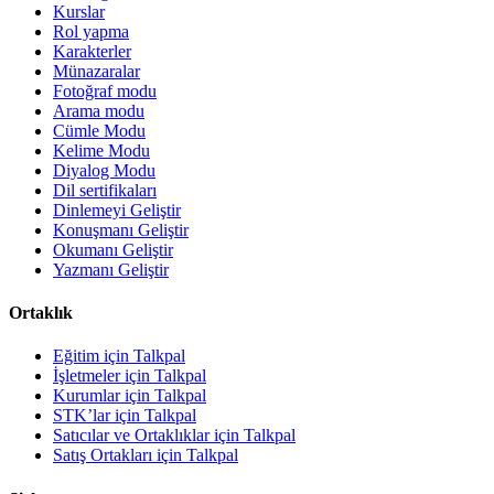
Kurslar
Rol yapma
Karakterler
Münazaralar
Fotoğraf modu
Arama modu
Cümle Modu
Kelime Modu
Diyalog Modu
Dil sertifikaları
Dinlemeyi Geliştir
Konuşmanı Geliştir
Okumanı Geliştir
Yazmanı Geliştir
Ortaklık
Eğitim için Talkpal
İşletmeler için Talkpal
Kurumlar için Talkpal
STK’lar için Talkpal
Satıcılar ve Ortaklıklar için Talkpal
Satış Ortakları için Talkpal