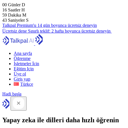
00
Günler
D
16
Saatler
H
59
Dakika
M
42
Saniyeler
S
Talkpal Premium'u 14 gün boyunca ücretsiz deneyin
Ücretsiz dene
Sınırlı teklif:
2 hafta boyunca ücretsiz deneyin
Ana sayfa
Öğrenme
İşletmeler İçin
Eğitim Için
Üye ol
Giriş yap
Türkçe
Hadi başla
Yapay zeka ile dilleri daha hızlı öğrenin