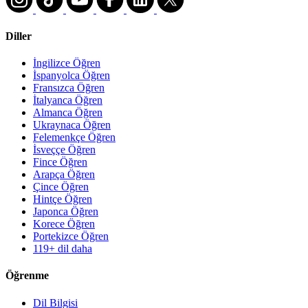
Diller
İngilizce Öğren
İspanyolca Öğren
Fransızca Öğren
İtalyanca Öğren
Almanca Öğren
Ukraynaca Öğren
Felemenkçe Öğren
İsveççe Öğren
Fince Öğren
Arapça Öğren
Çince Öğren
Hintçe Öğren
Japonca Öğren
Korece Öğren
Portekizce Öğren
119+ dil daha
Öğrenme
Dil Bilgisi