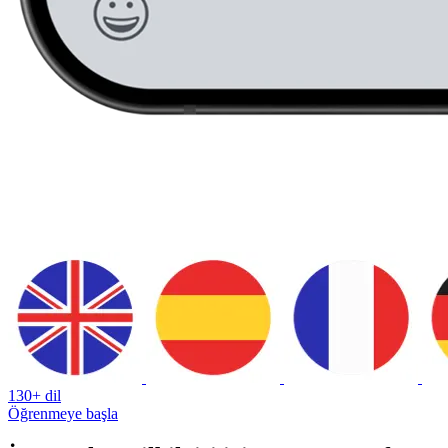
130+ dil
Öğrenmeye başla