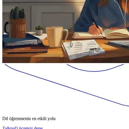
Dil öğrenmenin en etkili yolu
Talkpal'i ücretsiz dene