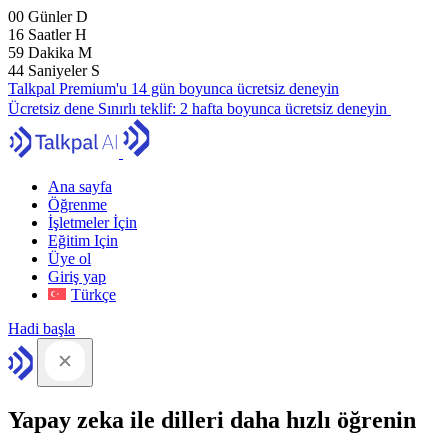
00
Günler
D
16
Saatler
H
59
Dakika
M
43
Saniyeler
S
Talkpal Premium'u 14 gün boyunca ücretsiz deneyin
Ücretsiz dene
Sınırlı teklif:
2 hafta boyunca ücretsiz deneyin
Ana sayfa
Öğrenme
İşletmeler İçin
Eğitim Için
Üye ol
Giriş yap
Türkçe
Hadi başla
Yapay zeka ile dilleri daha hızlı öğrenin