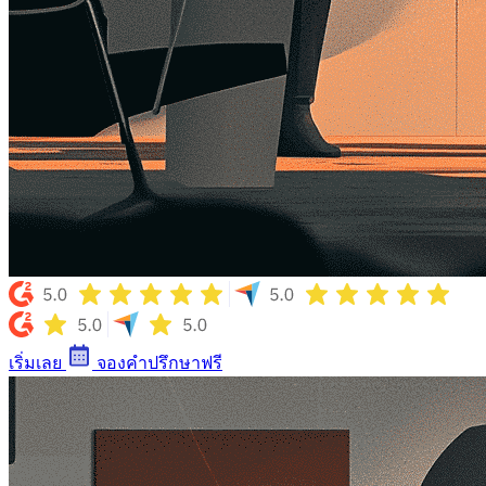
เริ่มเลย
จองคําปรึกษาฟรี