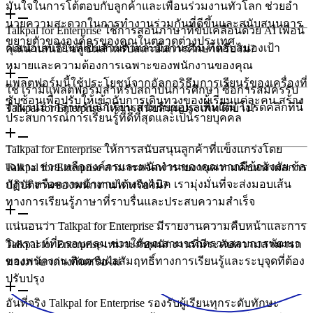
มั่นใจในการโต้ตอบกับลูกค้าและเพื่อนร่วมงานทั่วโลก ช่วยอํา
นวยความสะดวกในการทํางานร่วมกันที่ดีขึ้นและสนับสนุนการ
Talkpal for Enterprise ใช้การสอนภาษาที่ขับเคลื่อนด้วย AI เพื่อนํ
ขยายตัวขององค์กรของคุณในตลาดต่างประเทศ
าเสนอบทเรียนที่เป็นส่วนตัวและมีส่วนร่วม ที่ตอบสนองเป้า
คุณนำเสนอโซลูชั่นสำหรับสถาบันการศึกษาหรือไม่?
หมายและความต้องการเฉพาะของพนักงานของคุณ
แพลตฟอร์มนี้ใช้ประโยชน์จากอัลกอริธึมการเรียนรู้ของเครื่องที่
ใช่ เรามีแพลตฟอร์มสําหรับสถาบันการศึกษา ซื้อการสมัครรับ
ซับซ้อนเพื่อปรับให้เข้ากับการเดินทางของผู้เรียนแต่ละคน สร้าง
จํานวนมากสําหรับนักเรียน สําหรับข้อมูลเพิ่มเติม โปรดคลิกที่นี่
Talkpal for Enterprise ให้การสนับสนุนประเภทใดบ้าง?
ประสบการณ์การเรียนรู้ที่ดีที่สุดและเป็นรายบุคคล
Talkpal for Enterprise ให้การสนับสนุนลูกค้าที่แข็งแกร่งโดย
เฉพาะ ช่วยเหลือองค์กรและพนักงานของคุณหากมีข้อสงสัย ข้อ
Talkpal for Enterprise สามารถจัดทำรายงานความคืบหน้าผลการ
กังวล หรือความท้าทายทางเทคนิค เรามุ่งมั่นที่จะส่งมอบเส้น
ปฏิบัติงานของพนักงานได้หรือไม่?
ทางการเรียนรู้ภาษาที่ราบรื่นและประสบความสําเร็จ
แน่นอนว่า Talkpal for Enterprise มีรายงานความคืบหน้าและการ
วิเคราะห์ที่ครอบคลุม ช่วยให้คุณสามารถตรวจสอบการพัฒนา
Talkpal for Enterprise เหมาะกับพนักงานที่มีระดับความสามารถ
ของพนักงาน ติดตามผลสัมฤทธิ์ทางการเรียนรู้และระบุจุดที่ต้อง
ทางภาษาต่างกันหรือไม่
ปรับปรุง
อันที่จริง Talkpal for Enterprise รองรับผู้เรียนทุกระดับทักษะ