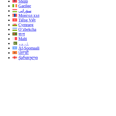
Shqip
Gaeilge
سۆرانی
Монгол хэл
Tiếng Việt
Cymraeg
O‘zbekcha
বাংলা
Malti
اردو
Af-Soomaali
ਪੰਜਾਬੀ
ქართული