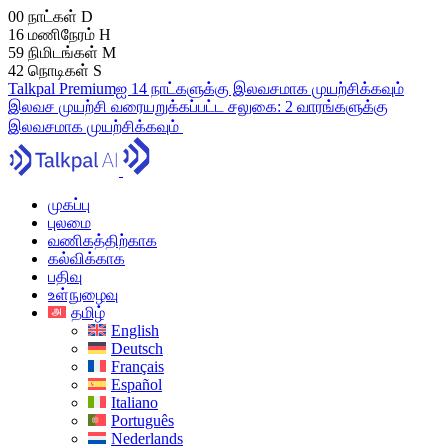
00
நாட்கள்
D
16
மணிநேரம்
H
59
நிமிடங்கள்
M
41
நொடிகள்
S
Talkpal Premiumஐ 14 நாட்களுக்கு இலவசமாக முயற்சிக்கவும்
இலவச முயற்சி
வரையறுக்கப்பட்ட சலுகை:
2 வாரங்களுக்கு
இலவசமாக முயற்சிக்கவும்
முகப்பு
புலமை
வணிகத்திற்காக
கல்விக்காக
பதிவு
உள்நுழைவு
தமிழ்
English
Deutsch
Français
Español
Italiano
Português
Nederlands