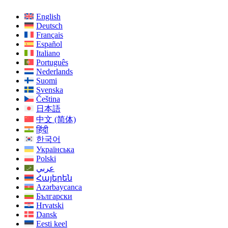
English
Deutsch
Français
Español
Italiano
Português
Nederlands
Suomi
Svenska
Čeština
日本語
中文 (简体)
हिंदी
한국어
Українська
Polski
عربي
Հայերեն
Azərbaycanca
Български
Hrvatski
Dansk
Eesti keel