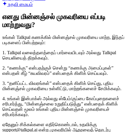
உதவி மையம்
எனது மின்னஞ்சல் முகவரியை எப்படி
மாற்றுவது?
உங்கள் Talkpal கணக்கில் மின்னஞ்சல் முகவரியை மாற்ற, இந்தப்
படிகளைப் பின்பற்றவும்:
1. Talkpal வலைத்தளத்தைப் பார்வையிடவும் அல்லது Talkpal
செயலியைத் திறக்கவும்.
2. “கணக்கு” என்பதற்குச் சென்று “கணக்கு அமைப்புகள்”
என்பதன் கீழ் “சுயவிவரம்” என்பதைக் கிளிக் செய்யவும்.
3. “தனிப்பட்ட விவரங்கள்” என்பதைக் கிளிக் செய்து, புதிய
மின்னஞ்சல் முகவரியை உள்ளிட்டு, மாற்றங்களைச் சேமிக்கவும்.
4. உங்கள் இன்பாக்ஸ் அல்லது ஸ்பேம்/குப்பை கோப்புறைகளைச்
சரிபார்த்து, “மின்னஞ்சலை உறுதிப்படுத்து” என்பதைக் கிளிக்
செய்வதன் மூலம் உங்கள் புதிய மின்னஞ்சல் முகவரியைச்
சரிபார்க்கவும்.
ஏதேனும் சிக்கல்களை எதிர்கொண்டால், உதவிக்கு
support@talkpal.ai என்ற முகவரியில் ஆதரவைத் தொடர்பு