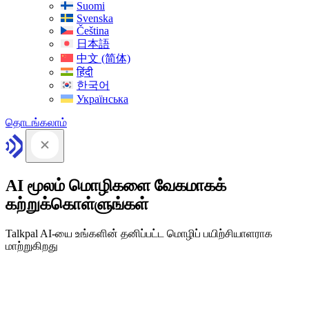
Suomi
Svenska
Čeština
日本語
中文 (简体)
हिंदी
한국어
Українська
தொடங்கலாம்
AI மூலம் மொழிகளை வேகமாகக்
கற்றுக்கொள்ளுங்கள்
Talkpal AI-யை உங்களின் தனிப்பட்ட மொழிப் பயிற்சியாளராக
மாற்றுகிறது