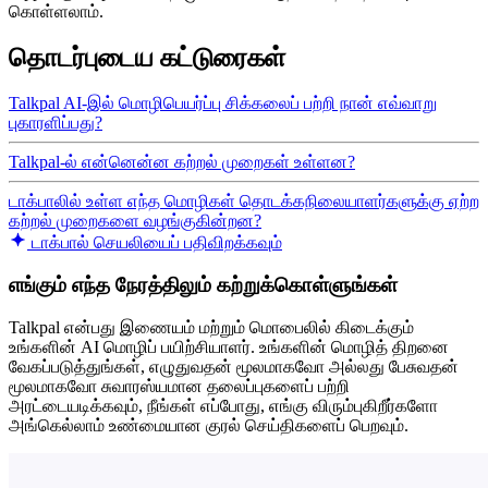
கொள்ளலாம்.
தொடர்புடைய கட்டுரைகள்
Talkpal AI-இல் மொழிபெயர்ப்பு சிக்கலைப் பற்றி நான் எவ்வாறு
புகாரளிப்பது?
Talkpal-ல் என்னென்ன கற்றல் முறைகள் உள்ளன?
டாக்பாலில் உள்ள எந்த மொழிகள் தொடக்கநிலையாளர்களுக்கு ஏற்ற
கற்றல் முறைகளை வழங்குகின்றன?
டாக்பால் செயலியைப் பதிவிறக்கவும்
எங்கும் எந்த நேரத்திலும் கற்றுக்கொள்ளுங்கள்
Talkpal என்பது இணையம் மற்றும் மொபைலில் கிடைக்கும்
உங்களின் AI மொழிப் பயிற்சியாளர். உங்களின் மொழித் திறனை
வேகப்படுத்துங்கள், எழுதுவதன் மூலமாகவோ அல்லது பேசுவதன்
மூலமாகவோ சுவாரஸ்யமான தலைப்புகளைப் பற்றி
அரட்டையடிக்கவும், நீங்கள் எப்போது, ​​எங்கு விரும்புகிறீர்களோ
அங்கெல்லாம் உண்மையான குரல் செய்திகளைப் பெறவும்.