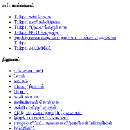
கூட்டாண்மைகள்
Talkpal கல்விக்காக
Talkpal வணிகத்திற்காக
Talkpal நிறுவனங்களுக்காக
Talkpal NGO-க்களுக்கு
மறுவிற்பனையாளர்கள் மற்றும் கூட்டாண்மைகளுக்கான
Talkpal
Talkpal அஃபிலியேட்
நிறுவனம்
எங்களைப் பற்றி
ப்ளாக்
ஊடகம்
விலை நிர்ணயம்
தொடர்பு
உதவி மையம்
தனியுரிமைக் கொள்கை
குக்கி முன்னுரிமைகள்
விதிமுறைகள் மற்றும் நிபந்தனைகள்
இறுதிப் பயனர் உரிமச்சாசனம்
எனது தனிப்பட்ட தகவலை விற்காதீர்கள்/பகிராதீர்கள்
இம்பிரிண்ட்