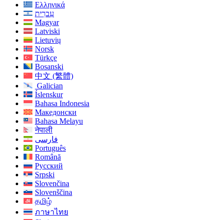
Ελληνικά
עִברִית
Magyar
Latviski
Lietuvių
Norsk
Türkçe
Bosanski
中文 (繁體)
Galician
Íslenskur
Bahasa Indonesia
Македонски
Bahasa Melayu
नेपाली
فارسی
Português
Română
Русский
Srpski
Slovenčina
Slovenščina
தமிழ்
ภาษาไทย