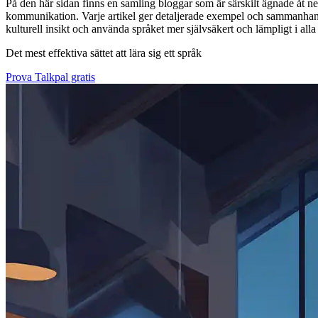
På den här sidan finns en samling bloggar som är särskilt ägnade åt nep
kommunikation. Varje artikel ger detaljerade exempel och sammanhang oc
kulturell insikt och använda språket mer självsäkert och lämpligt i alla 
Det mest effektiva sättet att lära sig ett språk
Prova Talkpal gratis