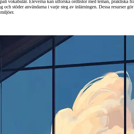
ali vokabulär. Eleverna kan utforska ordlistor med teman, praktiska frase
h stöder användarna i varje steg av inlärningen. Dessa resurser gör det
miljöer.