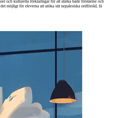
r och kulturella förklaringar för att stärka både förståelse och
 möjligt för eleverna att utöka sitt nepalesiska ordförråd, få