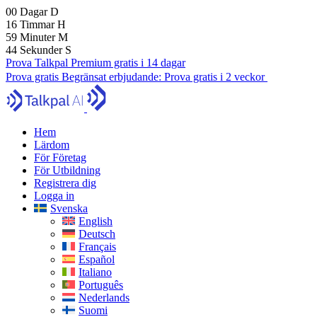
00
Dagar
D
16
Timmar
H
59
Minuter
M
42
Sekunder
S
Prova Talkpal Premium gratis i 14 dagar
Prova gratis
Begränsat erbjudande:
Prova gratis i 2 veckor
Hem
Lärdom
För Företag
För Utbildning
Registrera dig
Logga in
Svenska
English
Deutsch
Français
Español
Italiano
Português
Nederlands
Suomi