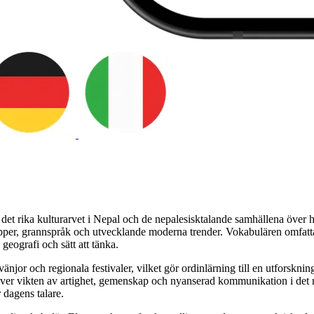
et rika kulturarvet i Nepal och de nepalesisktalande samhällena över he
upper, grannspråk och utvecklande moderna trender. Vokabulären omfattar 
 geografi och sätt att tänka.
dvänjor och regionala festivaler, vilket gör ordinlärning till en utforsk
häver vikten av artighet, gemenskap och nyanserad kommunikation i det n
 dagens talare.