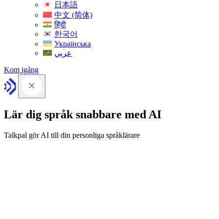
日本語
中文 (简体)
हिंदी
한국어
Українська
عربي
Kom igång
Lär dig språk snabbare med AI
Talkpal gör AI till din personliga språklärare