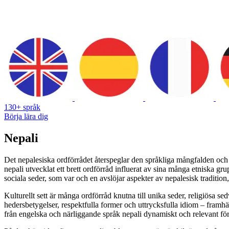
130+ språk
Börja lära dig
Nepali
Det nepalesiska ordförrådet återspeglar den språkliga mångfalden och d
nepali utvecklat ett brett ordförråd influerat av sina många etniska gr
sociala seder, som var och en avslöjar aspekter av nepalesisk tradition,
Kulturellt sett är många ordförråd knutna till unika seder, religiösa se
hedersbetygelser, respektfulla former och uttrycksfulla idiom – fram
från engelska och närliggande språk nepali dynamiskt och relevant för