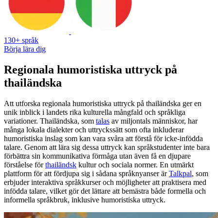
130+ språk
Börja lära dig
Regionala humoristiska uttryck på
thailändska
Att utforska regionala humoristiska uttryck på thailändska ger en
unik inblick i landets rika kulturella mångfald och språkliga
variationer. Thailändska, som
talas
av miljontals människor, har
många lokala dialekter och uttryckssätt som ofta inkluderar
humoristiska inslag som kan vara svåra att förstå för icke-infödda
talare. Genom att lära sig dessa uttryck kan språkstudenter inte bara
förbättra sin kommunikativa förmåga utan även få en djupare
förståelse för
thailändsk
kultur och sociala normer. En utmärkt
plattform för att fördjupa sig i sådana språknyanser är
Talkpal
, som
erbjuder interaktiva språkkurser och möjligheter att praktisera med
infödda talare, vilket gör det lättare att bemästra både formella och
informella språkbruk, inklusive humoristiska uttryck.