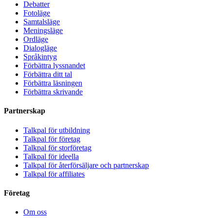
Debatter
Fotoläge
Samtalsläge
Meningsläge
Ordläge
Dialogläge
Språkintyg
Förbättra lyssnandet
Förbättra ditt tal
Förbättra läsningen
Förbättra skrivande
Partnerskap
Talkpal för utbildning
Talkpal för företag
Talkpal för storföretag
Talkpal för ideella
Talkpal för återförsäljare och partnerskap
Talkpal för affiliates
Företag
Om oss