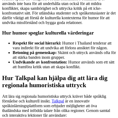
används inte bara för att underhålla utan också för att mildra
konflikter, skapa samhörighet och uttrycka kritik på ett icke-
konfrontativt sätt. För utländska studenter och språkentusiaster är det
därför viktigt att förstå de kulturella kontexterna för humor för att
undvika missförstånd och bygga goda relationer.
Hur humor speglar kulturella värderingar
Respekt för social hierarki:
Humor i Thailand tenderar att
vara indirekt för att undvika att förlora ansiktet för någon.
Betoning på gemenskap:
Skämt och uttryck används ofta för
att stärka banden inom grupper.
Undvikande av konfrontation:
Humor används som ett sätt
att framföra kritik utan att skapa konflikt.
Hur Talkpal kan hjälpa dig att lära dig
regionala humoristiska uttryck
Att lära sig regionala humoristiska uttryck kräver både språklig
förståelse och kulturell insikt.
Talkpal
är en innovativ
språkinlärningsplattform som erbjuder möjligheter att öva
thailändska med infödda talare från olika regioner. Genom samtal
och interaktiva lektioner får användare: