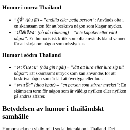
Humor i norra Thailand
”จู้จี้” (jûu jîi) – ”gnällig eller petig person”
: Används ofta i
en skämtsam ton för att beskriva någon som klagar mycket.
”บ่ได้เรื่อง” (bò dâi rûueang) – ”inte kapabel eller värd
något”
: En humoristisk kritik som ofta används bland vänner
för att skoja om någon som misslyckas.
Humor i södra Thailand
”หากินง่าย” (hăa gin ngāi) – ”lätt att lura eller lura sig till
något”
: Ett skämtsamt uttryck som kan användas för att
beskriva någon som är lätt att övertyga eller lura.
”ตาแป๊ะ” (dtaa bpàe) – ”en person som stirrar mycket”
: En
skämtsam term för någon som är väldigt nyfiken eller nyfiken
på andras affärer.
Betydelsen av humor i thailändskt
samhälle
Humor spelar en viktig roll i social interaktion i Thailand. Det