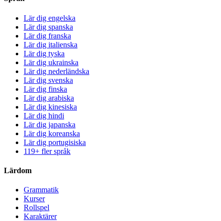
Lär dig engelska
Lär dig spanska
Lär dig franska
Lär dig italienska
Lär dig tyska
Lär dig ukrainska
Lär dig nederländska
Lär dig svenska
Lär dig finska
Lär dig arabiska
Lär dig kinesiska
Lär dig hindi
Lär dig japanska
Lär dig koreanska
Lär dig portugisiska
119+ fler språk
Lärdom
Grammatik
Kurser
Rollspel
Karaktärer