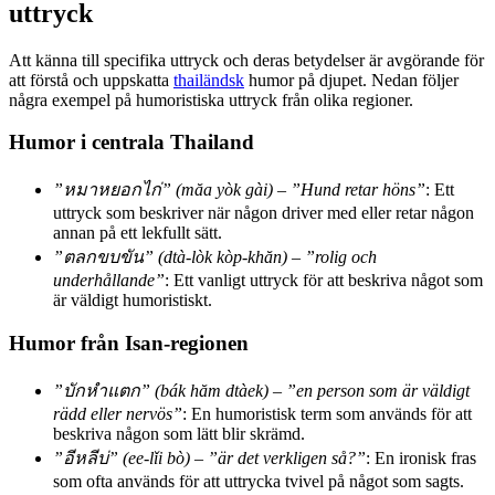
uttryck
Att känna till specifika uttryck och deras betydelser är avgörande för
att förstå och uppskatta
thailändsk
humor på djupet. Nedan följer
några exempel på humoristiska uttryck från olika regioner.
Humor i centrala Thailand
”หมาหยอกไก่” (măa yòk gài) – ”Hund retar höns”
: Ett
uttryck som beskriver när någon driver med eller retar någon
annan på ett lekfullt sätt.
”ตลกขบขัน” (dtà-lòk kòp-khăn) – ”rolig och
underhållande”
: Ett vanligt uttryck för att beskriva något som
är väldigt humoristiskt.
Humor från Isan-regionen
”บักหำแตก” (bák hăm dtàek) – ”en person som är väldigt
rädd eller nervös”
: En humoristisk term som används för att
beskriva någon som lätt blir skrämd.
”อีหลีบ่” (ee-lǐi bò) – ”är det verkligen så?”
: En ironisk fras
som ofta används för att uttrycka tvivel på något som sagts.