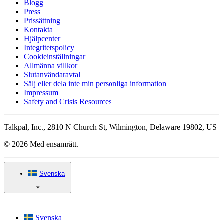
Blogg
Press
Prissättning
Kontakta
Hjälpcenter
Integritetspolicy
Cookieinställningar
Allmänna villkor
Slutanvändaravtal
Sälj eller dela inte min personliga information
Impressum
Safety and Crisis Resources
Talkpal, Inc., 2810 N Church St, Wilmington, Delaware 19802, US
© 2026 Med ensamrätt.
Svenska
Svenska