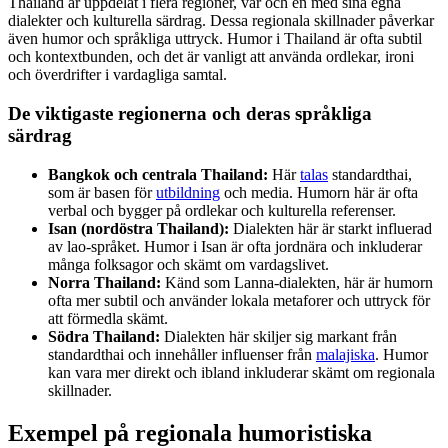
Thailand är uppdelat i flera regioner, var och en med sina egna
dialekter och kulturella särdrag. Dessa regionala skillnader påverkar
även humor och språkliga uttryck. Humor i Thailand är ofta subtil
och kontextbunden, och det är vanligt att använda ordlekar, ironi
och överdrifter i vardagliga samtal.
De viktigaste regionerna och deras språkliga
särdrag
Bangkok och centrala Thailand:
Här
talas
standardthai,
som är basen för
utbildning
och media. Humorn här är ofta
verbal och bygger på ordlekar och kulturella referenser.
Isan (nordöstra Thailand):
Dialekten här är starkt influerad
av lao-språket. Humor i Isan är ofta jordnära och inkluderar
många folksagor och skämt om vardagslivet.
Norra Thailand:
Känd som Lanna-dialekten, här är humorn
ofta mer subtil och använder lokala metaforer och uttryck för
att förmedla skämt.
Södra Thailand:
Dialekten här skiljer sig markant från
standardthai och innehåller influenser från
malajiska
. Humor
kan vara mer direkt och ibland inkluderar skämt om regionala
skillnader.
Exempel på regionala humoristiska