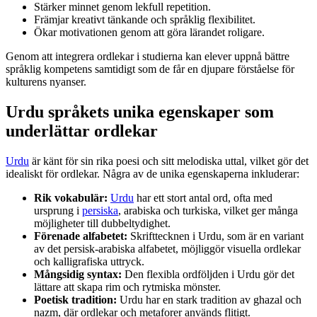
Stärker minnet genom lekfull repetition.
Främjar kreativt tänkande och språklig flexibilitet.
Ökar motivationen genom att göra lärandet roligare.
Genom att integrera ordlekar i studierna kan elever uppnå bättre
språklig kompetens samtidigt som de får en djupare förståelse för
kulturens nyanser.
Urdu språkets unika egenskaper som
underlättar ordlekar
Urdu
är känt för sin rika poesi och sitt melodiska uttal, vilket gör det
idealiskt för ordlekar. Några av de unika egenskaperna inkluderar:
Rik vokabulär:
Urdu
har ett stort antal ord, ofta med
ursprung i
persiska
, arabiska och turkiska, vilket ger många
möjligheter till dubbeltydighet.
Förenade alfabetet:
Skrifttecknen i Urdu, som är en variant
av det persisk-arabiska alfabetet, möjliggör visuella ordlekar
och kalligrafiska uttryck.
Mångsidig syntax:
Den flexibla ordföljden i Urdu gör det
lättare att skapa rim och rytmiska mönster.
Poetisk tradition:
Urdu har en stark tradition av ghazal och
nazm, där ordlekar och metaforer används flitigt.