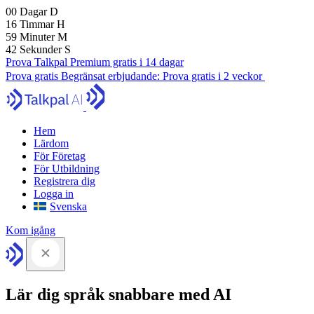
00
Dagar
D
16
Timmar
H
59
Minuter
M
41
Sekunder
S
Prova Talkpal Premium gratis i 14 dagar
Prova gratis
Begränsat erbjudande:
Prova gratis i 2 veckor
Hem
Lärdom
För Företag
För Utbildning
Registrera dig
Logga in
Svenska
Kom igång
Lär dig språk snabbare med AI