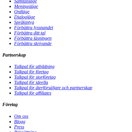
Samtalsläge
Meningsläge
Ordläge
Dialogläge
Språkintyg
Förbättra lyssnandet
Förbättra ditt tal
Förbättra läsningen
Förbättra skrivande
Partnerskap
Talkpal för utbildning
Talkpal för företag
Talkpal för storföretag
Talkpal för ideella
Talkpal för återförsäljare och partnerskap
Talkpal för affiliates
Företag
Om oss
Blogg
Press