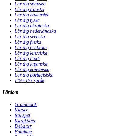
Lär dig spanska
Lär dig franska
Lär dig italienska
Lär dig tyska
Lär dig ukrainska
Lär dig nederländska
Lär dig svenska
Lär dig finska
Lär dig arabiska
Lär dig kinesiska
Lär dig hindi
Lär dig japanska
Lär dig koreanska
Lär dig portugisiska
119+ fler språk
Lärdom
Grammatik
Kurser
Rollspel
Karaktärer
Debatter
Fotoläge