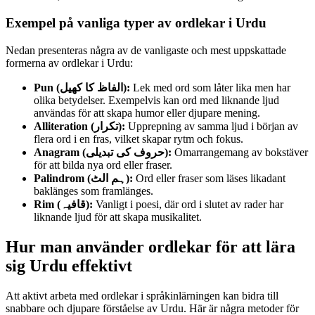
Exempel på vanliga typer av ordlekar i Urdu
Nedan presenteras några av de vanligaste och mest uppskattade
formerna av ordlekar i Urdu:
Pun (الفاظ کا کھیل):
Lek med ord som låter lika men har
olika betydelser. Exempelvis kan ord med liknande ljud
användas för att skapa humor eller djupare mening.
Alliteration (تکرار):
Upprepning av samma ljud i början av
flera ord i en fras, vilket skapar rytm och fokus.
Anagram (حروف کی تبدیلی):
Omarrangemang av bokstäver
för att bilda nya ord eller fraser.
Palindrom (ہم الٹ):
Ord eller fraser som läses likadant
baklänges som framlänges.
Rim (قافیہ):
Vanligt i poesi, där ord i slutet av rader har
liknande ljud för att skapa musikalitet.
Hur man använder ordlekar för att lära
sig Urdu effektivt
Att aktivt arbeta med ordlekar i språkinlärningen kan bidra till
snabbare och djupare förståelse av Urdu. Här är några metoder för