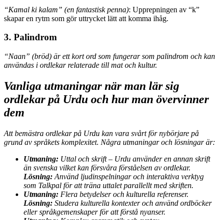
“Kamal ki kalam” (en fantastisk penna)
: Upprepningen av “k”
skapar en rytm som gör uttrycket lätt att komma ihåg.
3. Palindrom
“Naan” (bröd) är ett kort ord som fungerar som palindrom och kan
användas i ordlekar relaterade till mat och kultur.
Vanliga utmaningar när man lär sig
ordlekar på Urdu och hur man övervinner
dem
Att bemästra ordlekar på Urdu kan vara svårt för nybörjare på
grund av språkets komplexitet. Några utmaningar och lösningar är:
Utmaning:
Uttal och skrift – Urdu använder en annan skrift
än svenska vilket kan försvåra förståelsen av ordlekar.
Lösning:
Använd ljudinspelningar och interaktiva verktyg
som Talkpal för att träna uttalet parallellt med skriften.
Utmaning:
Flera betydelser och kulturella referenser.
Lösning:
Studera kulturella kontexter och använd ordböcker
eller språkgemenskaper för att förstå nyanser.