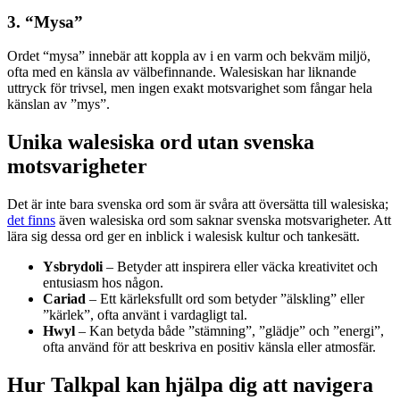
3. “Mysa”
Ordet “mysa” innebär att koppla av i en varm och bekväm miljö,
ofta med en känsla av välbefinnande. Walesiskan har liknande
uttryck för trivsel, men ingen exakt motsvarighet som fångar hela
känslan av ”mys”.
Unika walesiska ord utan svenska
motsvarigheter
Det är inte bara svenska ord som är svåra att översätta till walesiska;
det finns
även walesiska ord som saknar svenska motsvarigheter. Att
lära sig dessa ord ger en inblick i walesisk kultur och tankesätt.
Ysbrydoli
– Betyder att inspirera eller väcka kreativitet och
entusiasm hos någon.
Cariad
– Ett kärleksfullt ord som betyder ”älskling” eller
”kärlek”, ofta använt i vardagligt tal.
Hwyl
– Kan betyda både ”stämning”, ”glädje” och ”energi”,
ofta använd för att beskriva en positiv känsla eller atmosfär.
Hur Talkpal kan hjälpa dig att navigera