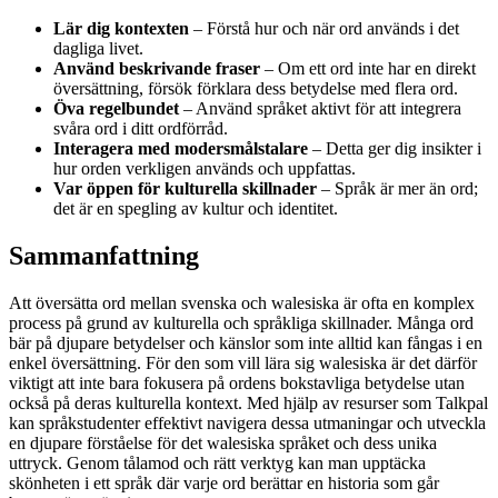
Lär dig kontexten
– Förstå hur och när ord används i det
dagliga livet.
Använd beskrivande fraser
– Om ett ord inte har en direkt
översättning, försök förklara dess betydelse med flera ord.
Öva regelbundet
– Använd språket aktivt för att integrera
svåra ord i ditt ordförråd.
Interagera med modersmålstalare
– Detta ger dig insikter i
hur orden verkligen används och uppfattas.
Var öppen för kulturella skillnader
– Språk är mer än ord;
det är en spegling av kultur och identitet.
Sammanfattning
Att översätta ord mellan svenska och walesiska är ofta en komplex
process på grund av kulturella och språkliga skillnader. Många ord
bär på djupare betydelser och känslor som inte alltid kan fångas i en
enkel översättning. För den som vill lära sig walesiska är det därför
viktigt att inte bara fokusera på ordens bokstavliga betydelse utan
också på deras kulturella kontext. Med hjälp av resurser som Talkpal
kan språkstudenter effektivt navigera dessa utmaningar och utveckla
en djupare förståelse för det walesiska språket och dess unika
uttryck. Genom tålamod och rätt verktyg kan man upptäcka
skönheten i ett språk där varje ord berättar en historia som går