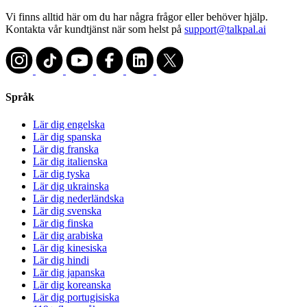
Vi finns alltid här om du har några frågor eller behöver hjälp.
Kontakta vår kundtjänst när som helst på
support@talkpal.ai
Språk
Lär dig engelska
Lär dig spanska
Lär dig franska
Lär dig italienska
Lär dig tyska
Lär dig ukrainska
Lär dig nederländska
Lär dig svenska
Lär dig finska
Lär dig arabiska
Lär dig kinesiska
Lär dig hindi
Lär dig japanska
Lär dig koreanska
Lär dig portugisiska