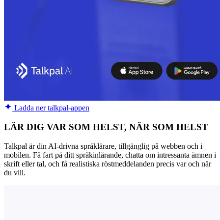
Ladda ner talkpal-appen
LÄR DIG VAR SOM HELST, NÄR SOM HELST
Talkpal är din AI-drivna språklärare, tillgänglig på webben och i
mobilen. Få fart på ditt språkinlärande, chatta om intressanta ämnen i
skrift eller tal, och få realistiska röstmeddelanden precis var och när
du vill.