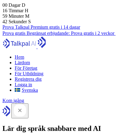
00
Dagar
D
16
Timmar
H
59
Minuter
M
41
Sekunder
S
Prova Talkpal Premium gratis i 14 dagar
Prova gratis
Begränsat erbjudande:
Prova gratis i 2 veckor
Hem
Lärdom
För Företag
För Utbildning
Registrera dig
Logga in
Svenska
Kom igång
Lär dig språk snabbare med AI