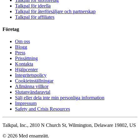
Talkpal för storföretag
Talkpal för ideella
Talkpal för återförsäljare och partnerskap
Talkpal för affiliates
Företag
Om oss
Blogg
Press
Prissättning
Kontakta
Hjälpcenter
Integritetspolicy
Cookieinställningar
Allmänna villkor
Slutanvändaravtal
Sälj eller dela inte min personliga information
Impressum
Safety and Crisis Resources
Talkpal, Inc., 2810 N Church St, Wilmington, Delaware 19802, US
© 2026 Med ensamrätt.