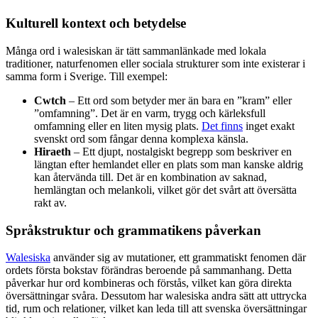
Kulturell kontext och betydelse
Många ord i walesiskan är tätt sammanlänkade med lokala
traditioner, naturfenomen eller sociala strukturer som inte existerar i
samma form i Sverige. Till exempel:
Cwtch
– Ett ord som betyder mer än bara en ”kram” eller
”omfamning”. Det är en varm, trygg och kärleksfull
omfamning eller en liten mysig plats.
Det finns
inget exakt
svenskt ord som fångar denna komplexa känsla.
Hiraeth
– Ett djupt, nostalgiskt begrepp som beskriver en
längtan efter hemlandet eller en plats som man kanske aldrig
kan återvända till. Det är en kombination av saknad,
hemlängtan och melankoli, vilket gör det svårt att översätta
rakt av.
Språkstruktur och grammatikens påverkan
Walesiska
använder sig av mutationer, ett grammatiskt fenomen där
ordets första bokstav förändras beroende på sammanhang. Detta
påverkar hur ord kombineras och förstås, vilket kan göra direkta
översättningar svåra. Dessutom har walesiska andra sätt att uttrycka
tid, rum och relationer, vilket kan leda till att svenska översättningar