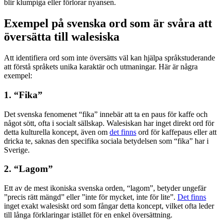
blir klumpiga eller förlorar nyansen.
Exempel på svenska ord som är svåra att
översätta till walesiska
Att identifiera ord som inte översätts väl kan hjälpa språkstuderande
att förstå språkets unika karaktär och utmaningar. Här är några
exempel:
1. “Fika”
Det svenska fenomenet “fika” innebär att ta en paus för kaffe och
något sött, ofta i socialt sällskap. Walesiskan har inget direkt ord för
detta kulturella koncept, även om
det finns
ord för kaffepaus eller att
dricka te, saknas den specifika sociala betydelsen som “fika” har i
Sverige.
2. “Lagom”
Ett av de mest ikoniska svenska orden, “lagom”, betyder ungefär
”precis rätt mängd” eller ”inte för mycket, inte för lite”.
Det finns
inget exakt walesiskt ord som fångar detta koncept, vilket ofta leder
till långa förklaringar istället för en enkel översättning.