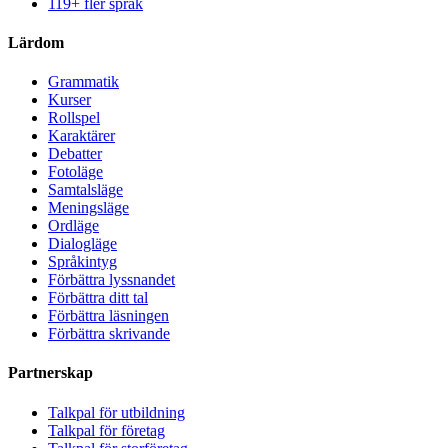
119+ fler språk
Lärdom
Grammatik
Kurser
Rollspel
Karaktärer
Debatter
Fotoläge
Samtalsläge
Meningsläge
Ordläge
Dialogläge
Språkintyg
Förbättra lyssnandet
Förbättra ditt tal
Förbättra läsningen
Förbättra skrivande
Partnerskap
Talkpal för utbildning
Talkpal för företag