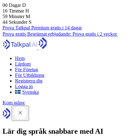
00
Dagar
D
16
Timmar
H
59
Minuter
M
43
Sekunder
S
Prova Talkpal Premium gratis i 14 dagar
Prova gratis
Begränsat erbjudande:
Prova gratis i 2 veckor
Hem
Lärdom
För Företag
För Utbildning
Registrera dig
Logga in
Svenska
Kom igång
Lär dig språk snabbare med AI