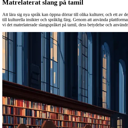
Matrelaterat slang på tamil
Att lära sig nya språk kan öppna dörrar till olika kulturer, och ett av 
till kulturella insikter och språklig färg. Genom att använda plattform
vi det matrelaterade slangspråket på tamil, dess betydelse och använd