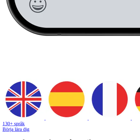
130+ språk
Börja lära dig