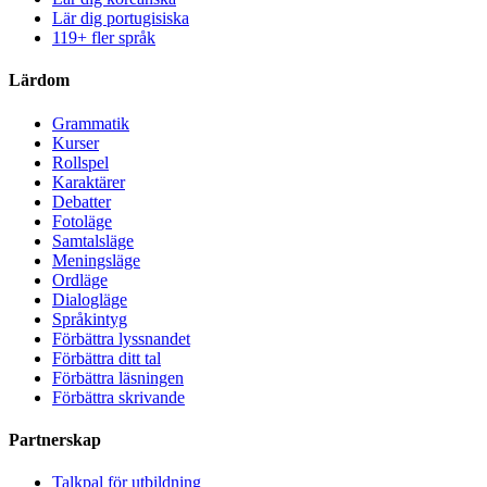
Lär dig portugisiska
119+ fler språk
Lärdom
Grammatik
Kurser
Rollspel
Karaktärer
Debatter
Fotoläge
Samtalsläge
Meningsläge
Ordläge
Dialogläge
Språkintyg
Förbättra lyssnandet
Förbättra ditt tal
Förbättra läsningen
Förbättra skrivande
Partnerskap
Talkpal för utbildning