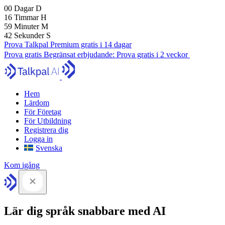
00
Dagar
D
16
Timmar
H
59
Minuter
M
41
Sekunder
S
Prova Talkpal Premium gratis i 14 dagar
Prova gratis
Begränsat erbjudande:
Prova gratis i 2 veckor
Hem
Lärdom
För Företag
För Utbildning
Registrera dig
Logga in
Svenska
Kom igång
Lär dig språk snabbare med AI