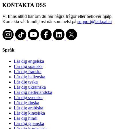
KONTAKTA OSS
Vi finns alltid här om du har några frågor eller behöver hjälp.
Kontakta vår kundtjänst när som helst på
support@talkpal.ai
Språk
Lär dig engelska
Lär dig spanska
Lär dig franska
Lär dig italienska
Lär dig tyska
Lär dig ukrainska
Lär dig nederländska
Lär dig svenska
Lär dig finska
Lär dig arabiska
Lär dig kinesiska
Lär dig hindi
Lär dig japanska
Lär dig koreanska