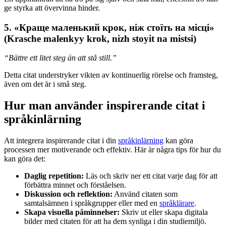
ge styrka att övervinna hinder.
5. «Краще маленький крок, ніж стоїть на місці»
(Krasche malenkyy krok, nizh stoyit na mistsi)
“Bättre ett litet steg än att stå still.”
Detta citat understryker vikten av kontinuerlig rörelse och framsteg,
även om det är i små steg.
Hur man använder inspirerande citat i
språkinlärning
Att integrera inspirerande citat i din
språkinlärning
kan göra
processen mer motiverande och effektiv. Här är några tips för hur du
kan göra det:
Daglig repetition:
Läs och skriv ner ett citat varje dag för att
förbättra minnet och förståelsen.
Diskussion och reflektion:
Använd citaten som
samtalsämnen i språkgrupper eller med en
språklärare
.
Skapa visuella påminnelser:
Skriv ut eller skapa digitala
bilder med citaten för att ha dem synliga i din studiemiljö.