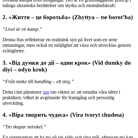
många ukrainska berättelser om styrka och motståndskraft.
2. «Життя – це боротьба» (Zhyttya – tse borot’ba)
“Livet är en kamp.”
Denna fras reflekterar en realistisk syn på livet som en serie
utmaningar, men också en möjlighet att växa och utvecklas genom
svårigheter.
3. «Від думки до дії – один крок» (Vid dumky do
diyi – odyn krok)
“Från tanke till handling – ett steg.”
Detta citat påminner
oss
om vikten av att omsätta våra idéer i
praktiken, vilket är avgörande för framgång och personlig
utveckling.
4. «Віра творить чудеса» (Vira tvoryt chudesa)
“Tro skapar mirakel.”
En uppmuntran att ha tro på sig själv och sina mål, eftersom tro kan