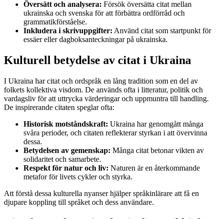
Översätt och analysera:
Försök översätta citat mellan
ukrainska och svenska för att förbättra ordförråd och
grammatikförståelse.
Inkludera i skrivuppgifter:
Använd citat som startpunkt för
essäer eller dagboksanteckningar på ukrainska.
Kulturell betydelse av citat i Ukraina
I Ukraina har citat och ordspråk en lång tradition som en del av
folkets kollektiva visdom. De används ofta i litteratur, politik och
vardagsliv för att uttrycka värderingar och uppmuntra till handling.
De inspirerande citaten speglar ofta:
Historisk motståndskraft:
Ukraina har genomgått många
svåra perioder, och citaten reflekterar styrkan i att övervinna
dessa.
Betydelsen av gemenskap:
Många citat betonar vikten av
solidaritet och samarbete.
Respekt för natur och liv:
Naturen är en återkommande
metafor för livets cykler och styrka.
Att förstå dessa kulturella nyanser hjälper språkinlärare att få en
djupare koppling till språket och dess användare.