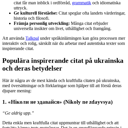
citat får man inblick i ordförråd,
grammatik
och idiomatiska
uttryck.
Ge kulturell förståelse:
Citat speglar ofta landets värderingar,
historia och filosofi.
Främja personlig utveckling:
Många citat erbjuder
universella insikter om livet, uthållighet och framgång.
Att använda
Talkpal
under språkinlärningen kan göra processen mer
interaktiv och rolig, särskilt när du arbetar med autentiska texter som
inspirerande citat.
Populära inspirerande citat på ukrainska
och deras betydelser
Här är några av de mest kända och kraftfulla citaten på ukrainska,
med översättningar och förklaringar som hjälper till att förstå deras
djupare mening:
1. «Ніколи не здавайся» (Nikoly ne zdayvsya)
“Ge aldrig upp.”
Detta enkla men kraftfulla citat uppmuntrar till uthållighet och att
fortsätta kämpa trots motgångar. Det är en grundläggande princip i