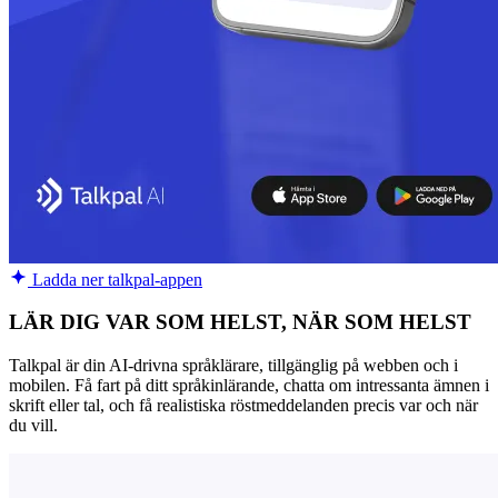
Ladda ner talkpal-appen
LÄR DIG VAR SOM HELST, NÄR SOM HELST
Talkpal är din AI-drivna språklärare, tillgänglig på webben och i
mobilen. Få fart på ditt språkinlärande, chatta om intressanta ämnen i
skrift eller tal, och få realistiska röstmeddelanden precis var och när
du vill.