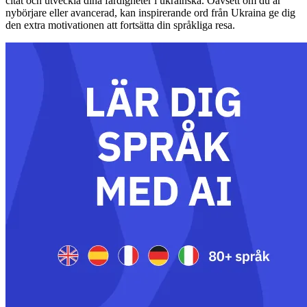
citat och utveckla dina färdigheter i ukrainska. Oavsett om du är
nybörjare eller avancerad, kan inspirerande ord från Ukraina ge dig
den extra motivationen att fortsätta din språkliga resa.