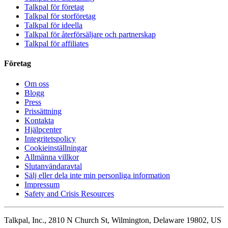
Talkpal för företag
Talkpal för storföretag
Talkpal för ideella
Talkpal för återförsäljare och partnerskap
Talkpal för affiliates
Företag
Om oss
Blogg
Press
Prissättning
Kontakta
Hjälpcenter
Integritetspolicy
Cookieinställningar
Allmänna villkor
Slutanvändaravtal
Sälj eller dela inte min personliga information
Impressum
Safety and Crisis Resources
Talkpal, Inc., 2810 N Church St, Wilmington, Delaware 19802, US