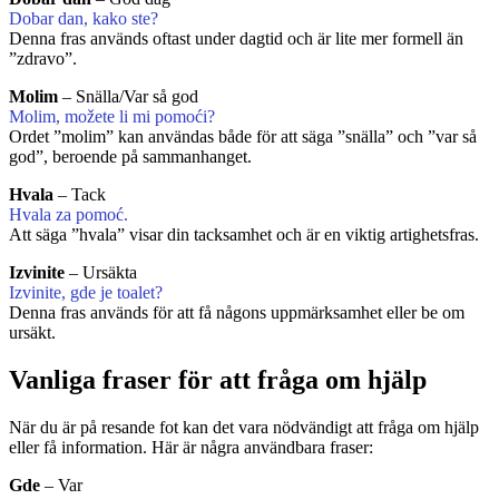
Dobar dan, kako ste?
Denna fras används oftast under dagtid och är lite mer formell än
”zdravo”.
Molim
– Snälla/Var så god
Molim, možete li mi pomoći?
Ordet ”molim” kan användas både för att säga ”snälla” och ”var så
god”, beroende på sammanhanget.
Hvala
– Tack
Hvala za pomoć.
Att säga ”hvala” visar din tacksamhet och är en viktig artighetsfras.
Izvinite
– Ursäkta
Izvinite, gde je toalet?
Denna fras används för att få någons uppmärksamhet eller be om
ursäkt.
Vanliga fraser för att fråga om hjälp
När du är på resande fot kan det vara nödvändigt att fråga om hjälp
eller få information. Här är några användbara fraser:
Gde
– Var