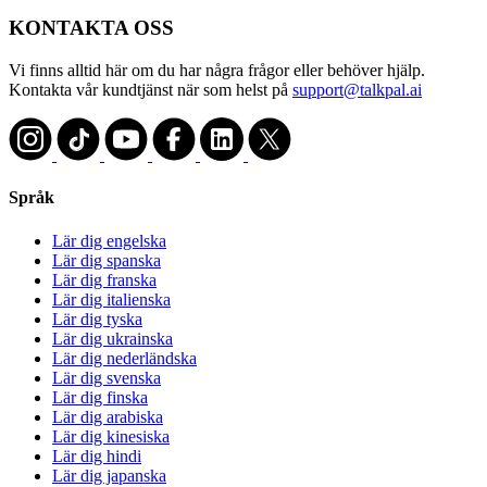
KONTAKTA OSS
Vi finns alltid här om du har några frågor eller behöver hjälp.
Kontakta vår kundtjänst när som helst på
support@talkpal.ai
Språk
Lär dig engelska
Lär dig spanska
Lär dig franska
Lär dig italienska
Lär dig tyska
Lär dig ukrainska
Lär dig nederländska
Lär dig svenska
Lär dig finska
Lär dig arabiska
Lär dig kinesiska
Lär dig hindi
Lär dig japanska