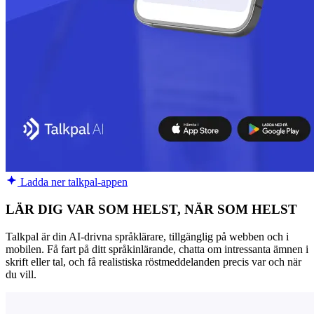
Ladda ner talkpal-appen
LÄR DIG VAR SOM HELST, NÄR SOM HELST
Talkpal är din AI-drivna språklärare, tillgänglig på webben och i
mobilen. Få fart på ditt språkinlärande, chatta om intressanta ämnen i
skrift eller tal, och få realistiska röstmeddelanden precis var och när
du vill.