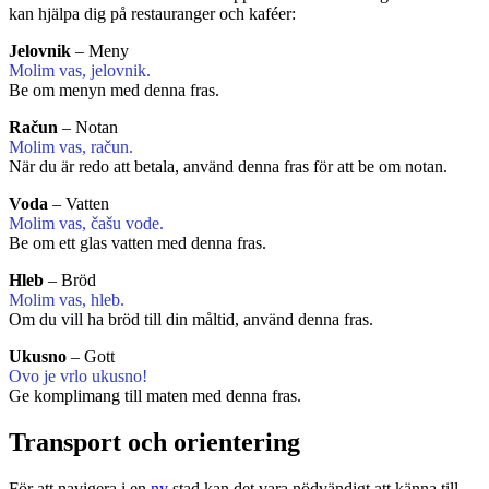
kan hjälpa dig på restauranger och kaféer:
Jelovnik
– Meny
Molim vas, jelovnik.
Be om menyn med denna fras.
Račun
– Notan
Molim vas, račun.
När du är redo att betala, använd denna fras för att be om notan.
Voda
– Vatten
Molim vas, čašu vode.
Be om ett glas vatten med denna fras.
Hleb
– Bröd
Molim vas, hleb.
Om du vill ha bröd till din måltid, använd denna fras.
Ukusno
– Gott
Ovo je vrlo ukusno!
Ge komplimang till maten med denna fras.
Transport och orientering
För att navigera i en
ny
stad kan det vara nödvändigt att känna till