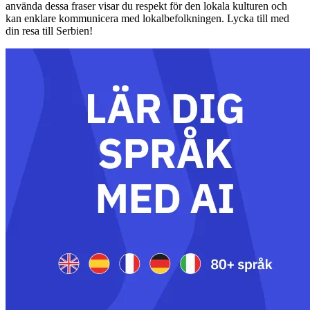
använda dessa fraser visar du respekt för den lokala kulturen och
kan enklare kommunicera med lokalbefolkningen. Lycka till med
din resa till Serbien!