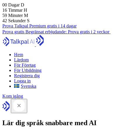
00
Dagar
D
16
Timmar
H
59
Minuter
M
41
Sekunder
S
Prova Talkpal Premium gratis i 14 dagar
Prova gratis
Begränsat erbjudande:
Prova gratis i 2 veckor
Hem
Lärdom
För Företag
För Utbildning
Registrera dig
Logga in
Svenska
Kom igång
Lär dig språk snabbare med AI