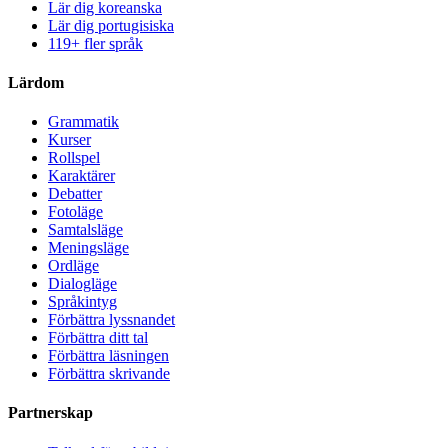
Lär dig koreanska
Lär dig portugisiska
119+ fler språk
Lärdom
Grammatik
Kurser
Rollspel
Karaktärer
Debatter
Fotoläge
Samtalsläge
Meningsläge
Ordläge
Dialogläge
Språkintyg
Förbättra lyssnandet
Förbättra ditt tal
Förbättra läsningen
Förbättra skrivande
Partnerskap