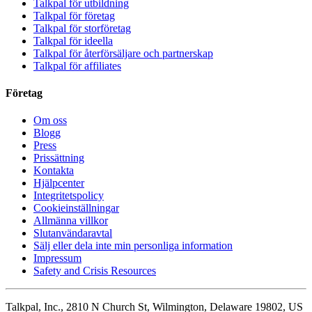
Talkpal för utbildning
Talkpal för företag
Talkpal för storföretag
Talkpal för ideella
Talkpal för återförsäljare och partnerskap
Talkpal för affiliates
Företag
Om oss
Blogg
Press
Prissättning
Kontakta
Hjälpcenter
Integritetspolicy
Cookieinställningar
Allmänna villkor
Slutanvändaravtal
Sälj eller dela inte min personliga information
Impressum
Safety and Crisis Resources
Talkpal, Inc., 2810 N Church St, Wilmington, Delaware 19802, US