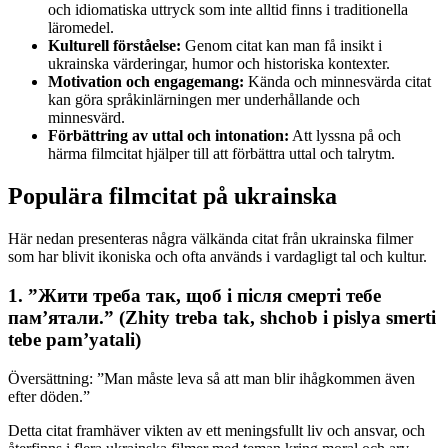
och idiomatiska uttryck som inte alltid finns i traditionella
läromedel.
Kulturell förståelse:
Genom citat kan man få insikt i
ukrainska värderingar, humor och historiska kontexter.
Motivation och engagemang:
Kända och minnesvärda citat
kan göra språkinlärningen mer underhållande och
minnesvärd.
Förbättring av uttal och intonation:
Att lyssna på och
härma filmcitat hjälper till att förbättra uttal och talrytm.
Populära filmcitat på ukrainska
Här nedan presenteras några välkända citat från ukrainska filmer
som har blivit ikoniska och ofta används i vardagligt tal och kultur.
1. ”Жити треба так, щоб і після смерті тебе
пам’ятали.” (Zhity treba tak, shchob i pislya smerti
tebe pam’yatali)
Översättning: ”Man måste leva så att man blir ihågkommen även
efter döden.”
Detta citat framhäver vikten av ett meningsfullt liv och ansvar, och