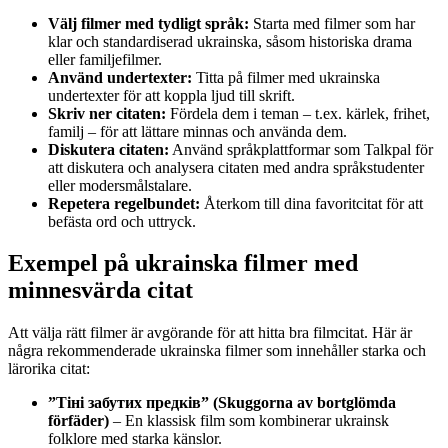
Välj filmer med tydligt språk:
Starta med filmer som har
klar och standardiserad ukrainska, såsom historiska drama
eller familjefilmer.
Använd undertexter:
Titta på filmer med ukrainska
undertexter för att koppla ljud till skrift.
Skriv ner citaten:
Fördela dem i teman – t.ex. kärlek, frihet,
familj – för att lättare minnas och använda dem.
Diskutera citaten:
Använd språkplattformar som Talkpal för
att diskutera och analysera citaten med andra språkstudenter
eller modersmålstalare.
Repetera regelbundet:
Återkom till dina favoritcitat för att
befästa ord och uttryck.
Exempel på ukrainska filmer med
minnesvärda citat
Att välja rätt filmer är avgörande för att hitta bra filmcitat. Här är
några rekommenderade ukrainska filmer som innehåller starka och
lärorika citat:
”Тіні забутих предків” (Skuggorna av bortglömda
förfäder)
– En klassisk film som kombinerar ukrainsk
folklore med starka känslor.