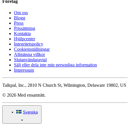
Företag
Om oss
Blogg
Press
Prissättning
Kontakta
Hjälpcenter
Integritetspolicy
Cookieinställningar
Allmänna villkor
Slutanvändaravtal
Sälj eller dela inte min personliga information
Impressum
Talkpal, Inc., 2810 N Church St, Wilmington, Delaware 19802, US
© 2026 Med ensamrätt.
Svenska