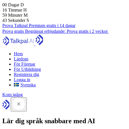
00
Dagar
D
16
Timmar
H
59
Minuter
M
41
Sekunder
S
Prova Talkpal Premium gratis i 14 dagar
Prova gratis
Begränsat erbjudande:
Prova gratis i 2 veckor
Hem
Lärdom
För Företag
För Utbildning
Registrera dig
Logga in
Svenska
Kom igång
Lär dig språk snabbare med AI