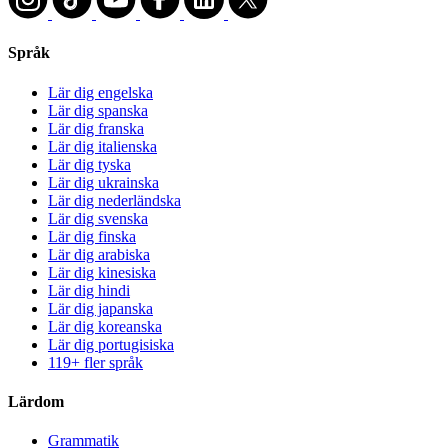
Språk
Lär dig engelska
Lär dig spanska
Lär dig franska
Lär dig italienska
Lär dig tyska
Lär dig ukrainska
Lär dig nederländska
Lär dig svenska
Lär dig finska
Lär dig arabiska
Lär dig kinesiska
Lär dig hindi
Lär dig japanska
Lär dig koreanska
Lär dig portugisiska
119+ fler språk
Lärdom
Grammatik