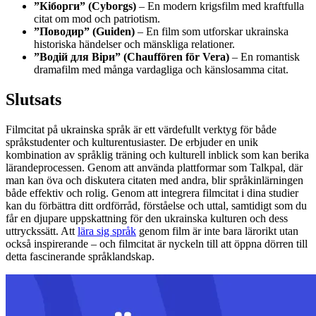
”Кіборги” (Cyborgs)
– En modern krigsfilm med kraftfulla
citat om mod och patriotism.
”Поводир” (Guiden)
– En film som utforskar ukrainska
historiska händelser och mänskliga relationer.
”Водій для Віри” (Chauffören för Vera)
– En romantisk
dramafilm med många vardagliga och känslosamma citat.
Slutsats
Filmcitat på ukrainska språk är ett värdefullt verktyg för både
språkstudenter och kulturentusiaster. De erbjuder en unik
kombination av språklig träning och kulturell inblick som kan berika
lärandeprocessen. Genom att använda plattformar som Talkpal, där
man kan öva och diskutera citaten med andra, blir språkinlärningen
både effektiv och rolig. Genom att integrera filmcitat i dina studier
kan du förbättra ditt ordförråd, förståelse och uttal, samtidigt som du
får en djupare uppskattning för den ukrainska kulturen och dess
uttryckssätt. Att
lära sig språk
genom film är inte bara lärorikt utan
också inspirerande – och filmcitat är nyckeln till att öppna dörren till
detta fascinerande språklandskap.