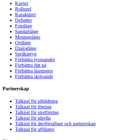
Kurser
Rollspel
Karaktärer
Debatter
Fotoläge
Samtalsläge
Meningsläge
Ordläge
Dialogläge
Språkintyg
Förbättra lyssnandet
Förbättra ditt tal
Förbättra läsningen
Förbättra skrivande
Partnerskap
Talkpal för utbildning
Talkpal för företag
Talkpal för storföretag
Talkpal för ideella
Talkpal för återförsäljare och partnerskap
Talkpal för affiliates