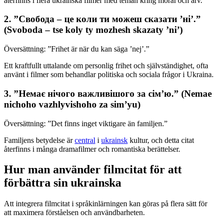
återfinns i flera ukrainska filmer med teman kring moral och arv.
2. ”Свобода – це коли ти можеш сказати ’ні’.”
(Svoboda – tse koly ty mozhesh skazaty ’ni’)
Översättning: ”Frihet är när du kan säga ’nej’.”
Ett kraftfullt uttalande om personlig frihet och självständighet, ofta
använt i filmer som behandlar politiska och sociala frågor i Ukraina.
3. ”Немає нічого важливішого за сім’ю.” (Nemae
nichoho vazhlyvishoho za sim’yu)
Översättning: ”Det finns inget viktigare än familjen.”
Familjens betydelse är
central
i
ukrainsk
kultur, och detta citat
återfinns i många dramafilmer och romantiska berättelser.
Hur man använder filmcitat för att
förbättra sin ukrainska
Att integrera filmcitat i språkinlärningen kan göras på flera sätt för
att maximera förståelsen och användbarheten.