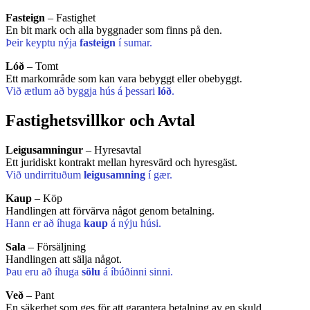
Fasteign
– Fastighet
En bit mark och alla byggnader som finns på den.
Þeir keyptu nýja
fasteign
í sumar.
Lóð
– Tomt
Ett markområde som kan vara bebyggt eller obebyggt.
Við ætlum að byggja hús á þessari
lóð
.
Fastighetsvillkor och Avtal
Leigusamningur
– Hyresavtal
Ett juridiskt kontrakt mellan hyresvärd och hyresgäst.
Við undirrituðum
leigusamning
í gær.
Kaup
– Köp
Handlingen att förvärva något genom betalning.
Hann er að íhuga
kaup
á nýju húsi.
Sala
– Försäljning
Handlingen att sälja något.
Þau eru að íhuga
sölu
á íbúðinni sinni.
Veð
– Pant
En säkerhet som ges för att garantera betalning av en skuld.