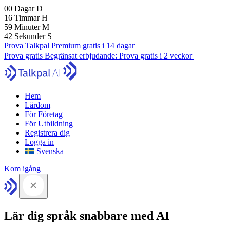
00
Dagar
D
16
Timmar
H
59
Minuter
M
41
Sekunder
S
Prova Talkpal Premium gratis i 14 dagar
Prova gratis
Begränsat erbjudande:
Prova gratis i 2 veckor
Hem
Lärdom
För Företag
För Utbildning
Registrera dig
Logga in
Svenska
Kom igång
Lär dig språk snabbare med AI