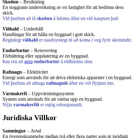
Skoðun
– Besiktning
En noggrann undersökning av en fastighet för att bedöma dess
skick.
Við þurfum að fá
skoðun
á húsinu áður en við kaupum það.
Viðhald
– Underhåll
Handlingar för att hålla en byggnad i gott skick.
Reglulegt
viðhald
er nauðsynlegt til að koma í veg fyrir skemmdir.
Endurbætur
– Renovering
Förbättring eller uppdatering av en byggnad.
Þau eru að
gera
endurbætur
á eldhúsinu sínu.
Rafmagn
– Elektricitet
Energi som används för att driva elektriska apparater i en byggnad.
Við þurfum að athuga
rafmagnið
áður en við flytjum inn.
Varmakerfi
– Uppvärmningssystem
System som används för att värma upp en byggnad.
Nýja
varmakerfið
er mjög orkusparandi.
Juridiska Villkor
Samningur
– Avtal
En överenskommelse mellan två eller flera parter som är juridiskt