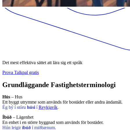
Det mest effektiva sättet att lära sig ett språk
Prova Talkpal gratis
Grundläggande Fastighetsterminologi
Hús
– Hus
Ett byggt utrymme som används för bostäder eller andra ändamål.
Ég bý í stóru
húsi
í
Reykjavík
.
Íbúð
– Lägenhet
En enhet i en större byggnad som används för bostäder.
Hún leigir
íbúð
í miðbænum.