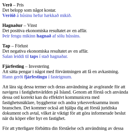
Verð
– Pris
Det belopp som något kostar.
Verðið
á húsinu hefur hækkað mikið.
Hagnaður
– Vinst
Det positiva ekonomiska resultatet av en affär.
Þeir fengu mikinn
hagnað
af sölu hússins.
Tap
– Förlust
Det negativa ekonomiska resultatet av en affär.
Salan leiddi til
taps
í stað hagnaðar.
Fjárfesting
– Investering
Att sätta pengar i något med förväntningen att få en avkastning.
Hann gerði
fjárfestingu
í fasteignum.
Att lära sig dessa termer och deras användning är avgörande för att
navigera i fastighetsvärlden på Island. Genom att förstå och använda
dessa ord korrekt kan du effektivt kommunicera med
fastighetsmäklare, byggherrar och andra yrkesverksamma inom
branschen. Det kommer också att hjälpa dig att förstå juridiska
dokument och avtal, vilket är viktigt för att göra informerade beslut
när du köper eller hyr en fastighet.
För att ytterligare förbättra din förståelse och användning av dessa