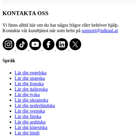
KONTAKTA OSS
Vi finns alltid här om du har några frågor eller behöver hjälp.
Kontakta vår kundtjänst när som helst på
support@talkpal.ai
Språk
Lär dig engelska
Lär dig spanska
Lär dig franska
Lär dig italienska
Lär dig tyska
Lär dig ukrainska
Lär dig nederländska
Lär dig svenska
Lär dig finska
Lär dig arabiska
Lär dig kinesiska
Lär dig hindi