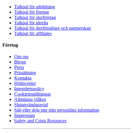
Talkpal för utbildning
Talkpal för företag
Talkpal för storföretag
Talkpal för ideella
Talkpal för återförsäljare och partnerskap
Talkpal för affiliates
Företag
Om oss
Blogg
Press
Prissättning
Kontakta
Hjälpcenter
Integritetspolicy
Cookieinställningar
Allmänna villkor
Slutanvändaravtal
Sälj eller dela inte min personliga information
Impressum
Safety and Crisis Resources