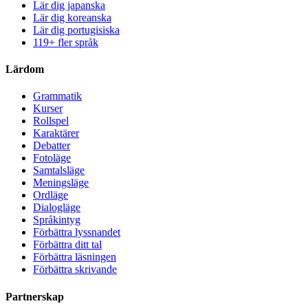
Lär dig japanska
Lär dig koreanska
Lär dig portugisiska
119+ fler språk
Lärdom
Grammatik
Kurser
Rollspel
Karaktärer
Debatter
Fotoläge
Samtalsläge
Meningsläge
Ordläge
Dialogläge
Språkintyg
Förbättra lyssnandet
Förbättra ditt tal
Förbättra läsningen
Förbättra skrivande
Partnerskap