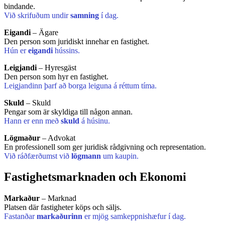
bindande.
Við skrifuðum undir
samning
í dag.
Eigandi
– Ägare
Den person som juridiskt innehar en fastighet.
Hún er
eigandi
hússins.
Leigjandi
– Hyresgäst
Den person som hyr en fastighet.
Leigjandinn þarf að borga leiguna á réttum tíma.
Skuld
– Skuld
Pengar som är skyldiga till någon annan.
Hann er enn með
skuld
á húsinu.
Lögmaður
– Advokat
En professionell som ger juridisk rådgivning och representation.
Við ráðfærðumst við
lögmann
um kaupin.
Fastighetsmarknaden och Ekonomi
Markaður
– Marknad
Platsen där fastigheter köps och säljs.
Fastanðar
markaðurinn
er mjög samkeppnishæfur í dag.