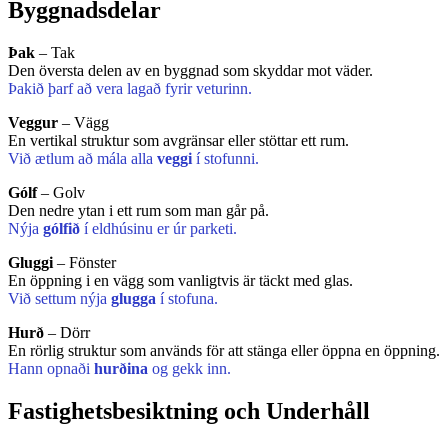
Byggnadsdelar
Þak
– Tak
Den översta delen av en byggnad som skyddar mot väder.
Þakið þarf að vera lagað fyrir veturinn.
Veggur
– Vägg
En vertikal struktur som avgränsar eller stöttar ett rum.
Við ætlum að mála alla
veggi
í stofunni.
Gólf
– Golv
Den nedre ytan i ett rum som man går på.
Nýja
gólfið
í eldhúsinu er úr parketi.
Gluggi
– Fönster
En öppning i en vägg som vanligtvis är täckt med glas.
Við settum nýja
glugga
í stofuna.
Hurð
– Dörr
En rörlig struktur som används för att stänga eller öppna en öppning.
Hann opnaði
hurðina
og gekk inn.
Fastighetsbesiktning och Underhåll