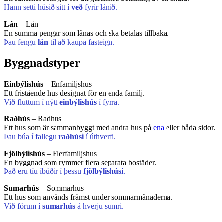
Hann setti húsið sitt í
veð
fyrir lánið.
Lán
– Lån
En summa pengar som lånas och ska betalas tillbaka.
Þau fengu
lán
til að kaupa fasteign.
Byggnadstyper
Einbýlishús
– Enfamiljshus
Ett fristående hus designat för en enda familj.
Við fluttum í nýtt
einbýlishús
í fyrra.
Raðhús
– Radhus
Ett hus som är sammanbyggt med andra hus på
ena
eller båda sidor.
Þau búa í fallegu
raðhúsi
í úthverfi.
Fjölbýlishús
– Flerfamiljshus
En byggnad som rymmer flera separata bostäder.
Það eru tíu íbúðir í þessu
fjölbýlishúsi
.
Sumarhús
– Sommarhus
Ett hus som används främst under sommarmånaderna.
Við förum í
sumarhús
á hverju sumri.