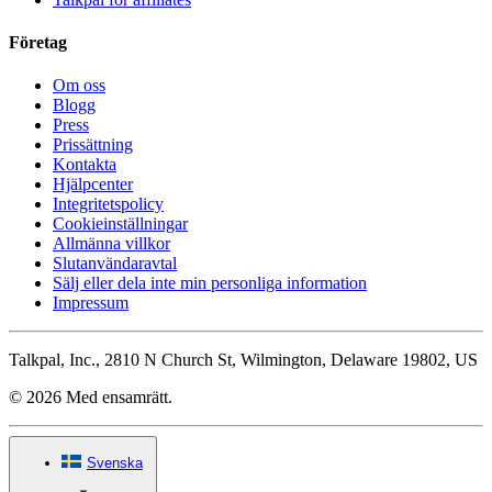
Företag
Om oss
Blogg
Press
Prissättning
Kontakta
Hjälpcenter
Integritetspolicy
Cookieinställningar
Allmänna villkor
Slutanvändaravtal
Sälj eller dela inte min personliga information
Impressum
Talkpal, Inc., 2810 N Church St, Wilmington, Delaware 19802, US
© 2026 Med ensamrätt.
Svenska