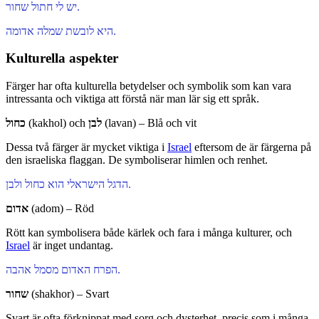
יש לי חתול שחור.
היא לובשת שמלה אדומה.
Kulturella aspekter
Färger har ofta kulturella betydelser och symbolik som kan vara
intressanta och viktiga att förstå när man lär sig ett språk.
כחול
(kakhol) och
לבן
(lavan) – Blå och vit
Dessa två färger är mycket viktiga i
Israel
eftersom de är färgerna på
den israeliska flaggan. De symboliserar himlen och renhet.
הדגל הישראלי הוא כחול ולבן.
אדום
(adom) – Röd
Rött kan symbolisera både kärlek och fara i många kulturer, och
Israel
är inget undantag.
הפרח האדום מסמל אהבה.
שחור
(shakhor) – Svart
Svart är ofta förknippat med sorg och dysterhet, precis som i många