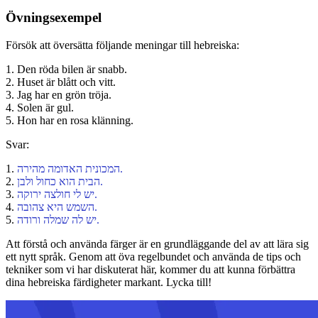
Övningsexempel
Försök att översätta följande meningar till hebreiska:
1. Den röda bilen är snabb.
2. Huset är blått och vitt.
3. Jag har en grön tröja.
4. Solen är gul.
5. Hon har en rosa klänning.
Svar:
1.
המכונית האדומה מהירה.
2.
הבית הוא כחול ולבן.
3.
יש לי חולצה ירוקה.
4.
השמש היא צהובה.
5.
יש לה שמלה ורודה.
Att förstå och använda färger är en grundläggande del av att lära sig
ett nytt språk. Genom att öva regelbundet och använda de tips och
tekniker som vi har diskuterat här, kommer du att kunna förbättra
dina hebreiska färdigheter markant. Lycka till!