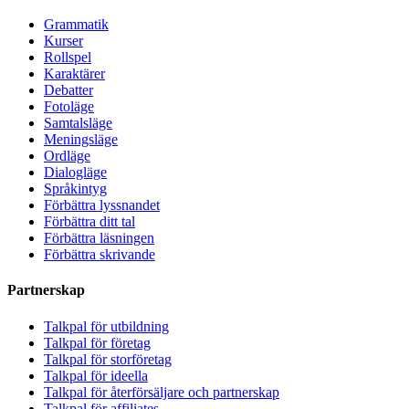
Grammatik
Kurser
Rollspel
Karaktärer
Debatter
Fotoläge
Samtalsläge
Meningsläge
Ordläge
Dialogläge
Språkintyg
Förbättra lyssnandet
Förbättra ditt tal
Förbättra läsningen
Förbättra skrivande
Partnerskap
Talkpal för utbildning
Talkpal för företag
Talkpal för storföretag
Talkpal för ideella
Talkpal för återförsäljare och partnerskap
Talkpal för affiliates