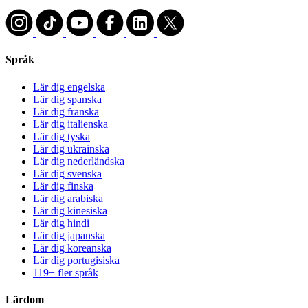
Språk
Lär dig engelska
Lär dig spanska
Lär dig franska
Lär dig italienska
Lär dig tyska
Lär dig ukrainska
Lär dig nederländska
Lär dig svenska
Lär dig finska
Lär dig arabiska
Lär dig kinesiska
Lär dig hindi
Lär dig japanska
Lär dig koreanska
Lär dig portugisiska
119+ fler språk
Lärdom