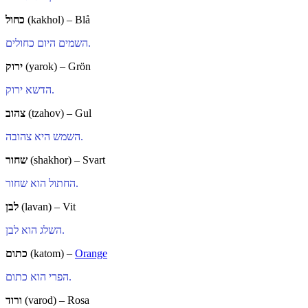
כחול
(kakhol) – Blå
השמים היום כחולים.
ירוק
(yarok) – Grön
הדשא ירוק.
צהוב
(tzahov) – Gul
השמש היא צהובה.
שחור
(shakhor) – Svart
החתול הוא שחור.
לבן
(lavan) – Vit
השלג הוא לבן.
כתום
(katom) –
Orange
הפרי הוא כתום.
ורוד
(varod) – Rosa