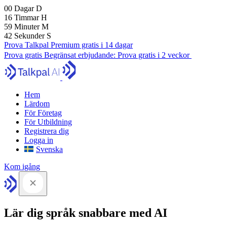
00
Dagar
D
16
Timmar
H
59
Minuter
M
41
Sekunder
S
Prova Talkpal Premium gratis i 14 dagar
Prova gratis
Begränsat erbjudande:
Prova gratis i 2 veckor
Hem
Lärdom
För Företag
För Utbildning
Registrera dig
Logga in
Svenska
Kom igång
Lär dig språk snabbare med AI