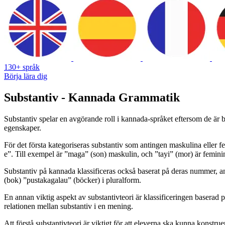
130+ språk
Börja lära dig
Substantiv - Kannada Grammatik
Substantiv spelar en avgörande roll i kannada-språket eftersom de är 
egenskaper.
För det första kategoriseras substantiv som antingen maskulina eller 
e”. Till exempel är ”maga” (son) maskulin, och ”tayi” (mor) är femini
Substantiv på kannada klassificeras också baserat på deras nummer, anti
(bok) ”pustakagalau” (böcker) i pluralform.
En annan viktig aspekt av substantivteori är klassificeringen baserad 
relationen mellan substantiv i en mening.
Att förstå substantivteori är viktigt för att eleverna ska kunna kons