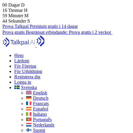
00
Dagar
D
16
Timmar
H
59
Minuter
M
43
Sekunder
S
Prova Talkpal Premium gratis i 14 dagar
Prova gratis
Begränsat erbjudande:
Prova gratis i 2 veckor
Hem
Lärdom
För Företag
För Utbildning
Registrera dig
Logga in
Svenska
English
Deutsch
Français
Español
Italiano
Português
Nederlands
Suomi