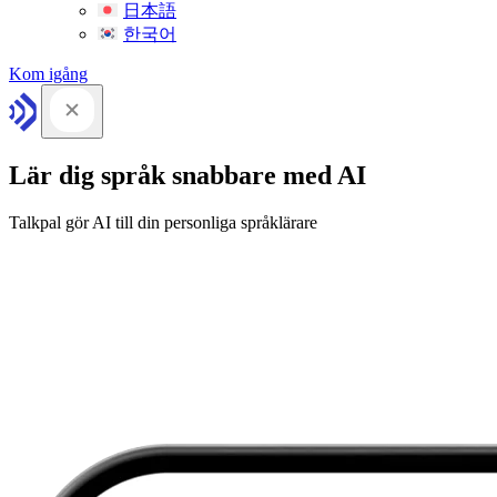
日本語
한국어
Kom igång
Lär dig språk snabbare med AI
Talkpal gör AI till din personliga språklärare