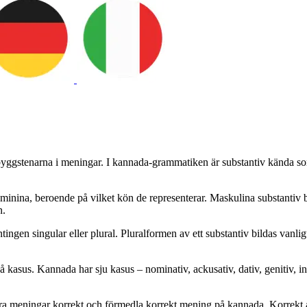
byggstenarna i meningar. I kannada-grammatiken är substantiv kända som
feminina, beroende på vilket kön de representerar. Maskulina substantiv
n.
ngen singular eller plural. Pluralformen av ett substantiv bildas vanligt
på kasus. Kannada har sju kasus – nominativ, ackusativ, dativ, genitiv, 
truera meningar korrekt och förmedla korrekt mening på kannada. Korrek