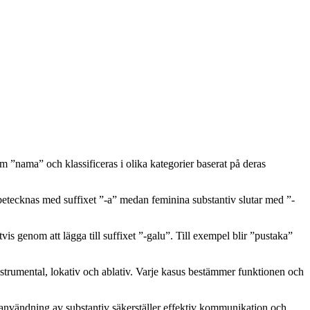
 ”nama” och klassificeras i olika kategorier baserat på deras
 betecknas med suffixet ”-a” medan feminina substantiv slutar med ”-
vis genom att lägga till suffixet ”-galu”. Till exempel blir ”pustaka”
instrumental, lokativ och ablativ. Varje kasus bestämmer funktionen och
t användning av substantiv säkerställer effektiv kommunikation och