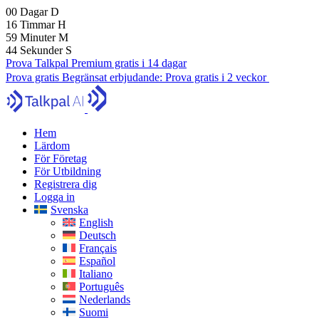
00
Dagar
D
16
Timmar
H
59
Minuter
M
43
Sekunder
S
Prova Talkpal Premium gratis i 14 dagar
Prova gratis
Begränsat erbjudande:
Prova gratis i 2 veckor
Hem
Lärdom
För Företag
För Utbildning
Registrera dig
Logga in
Svenska
English
Deutsch
Français
Español
Italiano
Português
Nederlands
Suomi