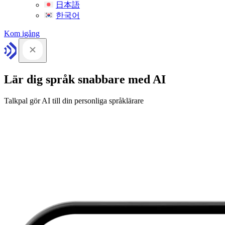
日本語
한국어
Kom igång
Lär dig språk snabbare med AI
Talkpal gör AI till din personliga språklärare