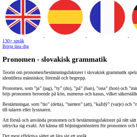
130+ språk
Börja lära dig
Pronomen - slovakisk grammatik
Teorin om pronomen/bestämningsfaktorer i slovakisk grammatik spelar 
identifiera människor, föremål och begrepp.
Pronomen, som ”ja” (jag), ”ty” (du), ”på” (han), ”ona” (hon) och ”min” 
böjs pronomen beroende på kön, numerus och kasus, vilket säkerställer 
Bestämningar, som ”tio” (detta), ”tamten” (att), ”každý” (varje) och ”n
till talaren eller lyssnaren.
Att förstå och använda pronomen och bestämningsfaktorer på rätt sätt ä
uttrycka sig exakt. Att känna till böjningsmönstren för pronomen och 
Det mest effektiva sättet att lära sig ett språk