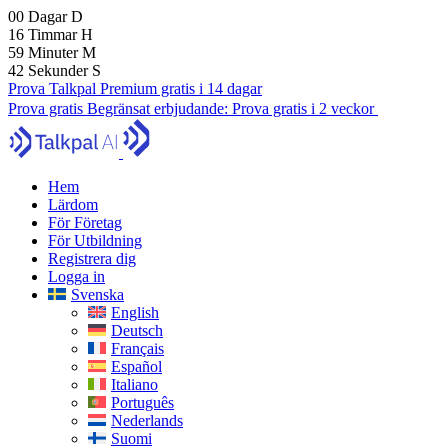
00
Dagar
D
16
Timmar
H
59
Minuter
M
40
Sekunder
S
Prova Talkpal Premium gratis i 14 dagar
Prova gratis
Begränsat erbjudande:
Prova gratis i 2 veckor
Hem
Lärdom
För Företag
För Utbildning
Registrera dig
Logga in
Svenska
English
Deutsch
Français
Español
Italiano
Português
Nederlands
Suomi