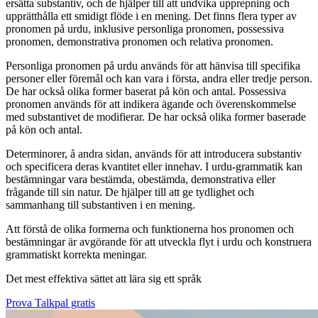
ersätta substantiv, och de hjälper till att undvika upprepning och
upprätthålla ett smidigt flöde i en mening. Det finns flera typer av
pronomen på urdu, inklusive personliga pronomen, possessiva
pronomen, demonstrativa pronomen och relativa pronomen.
Personliga pronomen på urdu används för att hänvisa till specifika
personer eller föremål och kan vara i första, andra eller tredje person.
De har också olika former baserat på kön och antal. Possessiva
pronomen används för att indikera ägande och överenskommelse
med substantivet de modifierar. De har också olika former baserade
på kön och antal.
Determinorer, å andra sidan, används för att introducera substantiv
och specificera deras kvantitet eller innehav. I urdu-grammatik kan
bestämningar vara bestämda, obestämda, demonstrativa eller
frågande till sin natur. De hjälper till att ge tydlighet och
sammanhang till substantiven i en mening.
Att förstå de olika formerna och funktionerna hos pronomen och
bestämningar är avgörande för att utveckla flyt i urdu och konstruera
grammatiskt korrekta meningar.
Det mest effektiva sättet att lära sig ett språk
Prova Talkpal gratis