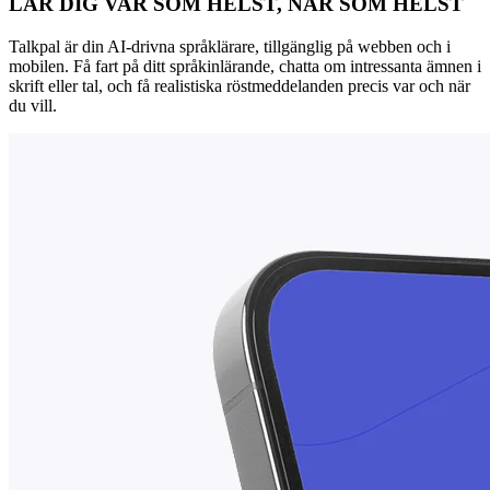
LÄR DIG VAR SOM HELST, NÄR SOM HELST
Talkpal är din AI-drivna språklärare, tillgänglig på webben och i
mobilen. Få fart på ditt språkinlärande, chatta om intressanta ämnen i
skrift eller tal, och få realistiska röstmeddelanden precis var och när
du vill.