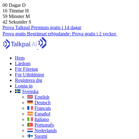
00
Dagar
D
16
Timmar
H
59
Minuter
M
40
Sekunder
S
Prova Talkpal Premium gratis i 14 dagar
Prova gratis
Begränsat erbjudande:
Prova gratis i 2 veckor
Hem
Lärdom
För Företag
För Utbildning
Registrera dig
Logga in
Svenska
English
Deutsch
Français
Español
Italiano
Português
Nederlands
Suomi