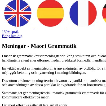
130+ språk
Börja lära dig
Meningar - Maori Grammatik
I maorisk grammatik kretsar meningsteorin kring strukturen och bildand
handlingens agent eller utförare, medan predikatet förmedlar handlingen 
En viktig aspekt av meningsteorin är användningen av ordföljd för att 
möjliggör betoning och nyansering i meningsbildningen.
Dessutom erkänner meningsteorin närvaron av partiklar i maoriska menin
och användningen av dessa partiklar är avgörande för att konstruera 
Sammantaget ger meningsteorin i maorisk grammatik ett ramverk för att
kommunicera effektivt på maori.
Det mest effektiva sättet att lära sig ett språk