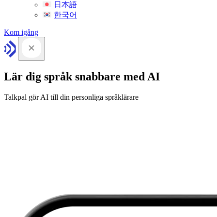
日本語
한국어
Kom igång
Lär dig språk snabbare med AI
Talkpal gör AI till din personliga språklärare