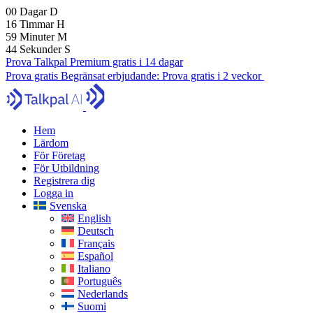
00
Dagar
D
16
Timmar
H
59
Minuter
M
43
Sekunder
S
Prova Talkpal Premium gratis i 14 dagar
Prova gratis
Begränsat erbjudande:
Prova gratis i 2 veckor
Hem
Lärdom
För Företag
För Utbildning
Registrera dig
Logga in
Svenska
English
Deutsch
Français
Español
Italiano
Português
Nederlands
Suomi