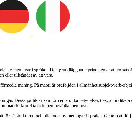
et av meningar i språket. Den grundläggande principen är att en sats är
eller tillståndet av att vara.
förmedla mening. På maori är ordföljden i allmänhet subjekt-verb-objekt,
gar. Dessa partiklar kan förmedla olika betydelser, t.ex. att indikera s
grammatiskt korrekta och meningsfulla meningar.
 förstå strukturen och bildandet av meningar i språket. Genom att följa