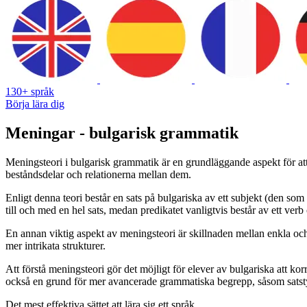
130+ språk
Börja lära dig
Meningar - bulgarisk grammatik
Meningsteori i bulgarisk grammatik är en grundläggande aspekt för att
beståndsdelar och relationerna mellan dem.
Enligt denna teori består en sats på bulgariska av ett subjekt (den so
till och med en hel sats, medan predikatet vanligtvis består av ett ver
En annan viktig aspekt av meningsteori är skillnaden mellan enkla oc
mer intrikata strukturer.
Att förstå meningsteori gör det möjligt för elever av bulgariska att k
också en grund för mer avancerade grammatiska begrepp, såsom satst
Det mest effektiva sättet att lära sig ett språk