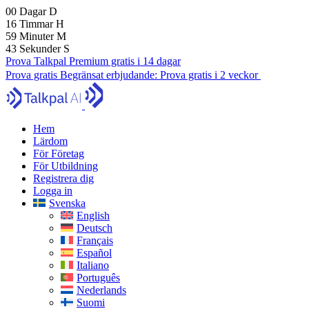
00
Dagar
D
16
Timmar
H
59
Minuter
M
42
Sekunder
S
Prova Talkpal Premium gratis i 14 dagar
Prova gratis
Begränsat erbjudande:
Prova gratis i 2 veckor
Hem
Lärdom
För Företag
För Utbildning
Registrera dig
Logga in
Svenska
English
Deutsch
Français
Español
Italiano
Português
Nederlands
Suomi