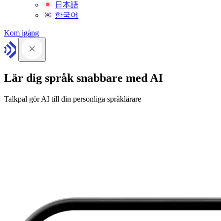
日本語
한국어
Kom igång
Lär dig språk snabbare med AI
Talkpal gör AI till din personliga språklärare