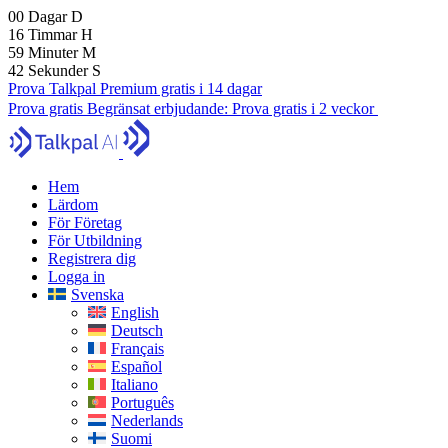
00
Dagar
D
16
Timmar
H
59
Minuter
M
40
Sekunder
S
Prova Talkpal Premium gratis i 14 dagar
Prova gratis
Begränsat erbjudande:
Prova gratis i 2 veckor
Hem
Lärdom
För Företag
För Utbildning
Registrera dig
Logga in
Svenska
English
Deutsch
Français
Español
Italiano
Português
Nederlands
Suomi