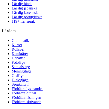
Lär dig hindi
Lär dig japanska
Lär dig koreanska
Lär dig portugisiska
119+ fler språk
Lärdom
Grammatik
Kurser
Rollspel
Karaktärer
Debatter
Fotoläge
Samtalsläge
Meningsläge
Ordläge
Dialogläge
Språkintyg
Förbättra lyssnandet
Förbättra ditt tal
Förbättra läsningen
Förbättra skrivande