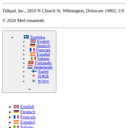
Talkpal, Inc., 2810 N Church St, Wilmington, Delaware 19802, US
© 2026 Med ensamrätt.
Svenska
English
Deutsch
Français
Español
Italiano
Português
Nederlands
Suomi
日本語
한국어
English
Deutsch
Français
Español
Italiano