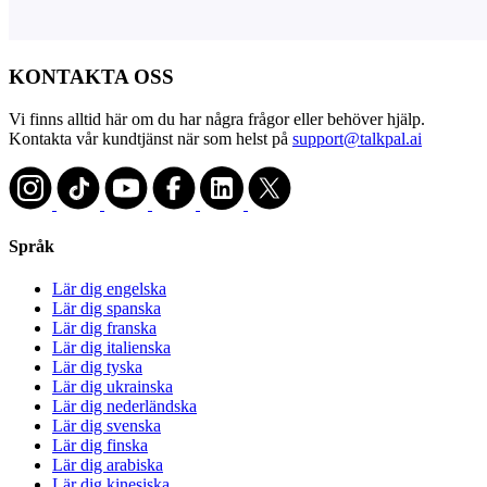
KONTAKTA OSS
Vi finns alltid här om du har några frågor eller behöver hjälp.
Kontakta vår kundtjänst när som helst på
support@talkpal.ai
Språk
Lär dig engelska
Lär dig spanska
Lär dig franska
Lär dig italienska
Lär dig tyska
Lär dig ukrainska
Lär dig nederländska
Lär dig svenska
Lär dig finska
Lär dig arabiska
Lär dig kinesiska