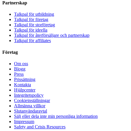
Partnerskap
Talkpal för utbildning
Talkpal för företag
Talkpal för storföretag
Talkpal för ideella
Talkpal för återförsäljare och partnerskap
Talkpal för affiliates
Företag
Om oss
Blogg
Press
Prissättning
Kontakta
Hjälpcenter
Integritetspolicy
Cookieinställningar
Allmänna villkor
Slutanvändaravtal
Sälj eller dela inte min personliga information
Impressum
Safety and Crisis Resources