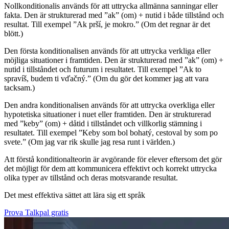
Nollkonditionalis används för att uttrycka allmänna sanningar eller
fakta. Den är strukturerad med ”ak” (om) + nutid i både tillstånd och
resultat. Till exempel ”Ak prší, je mokro.” (Om det regnar är det
blött.)
Den första konditionalisen används för att uttrycka verkliga eller
möjliga situationer i framtiden. Den är strukturerad med ”ak” (om) +
nutid i tillståndet och futurum i resultatet. Till exempel ”Ak to
spravíš, budem ti vďačný.” (Om du gör det kommer jag att vara
tacksam.)
Den andra konditionalisen används för att uttrycka overkliga eller
hypotetiska situationer i nuet eller framtiden. Den är strukturerad
med ”keby” (om) + dåtid i tillståndet och villkorlig stämning i
resultatet. Till exempel ”Keby som bol bohatý, cestoval by som po
svete.” (Om jag var rik skulle jag resa runt i världen.)
Att förstå konditionalteorin är avgörande för elever eftersom det gör
det möjligt för dem att kommunicera effektivt och korrekt uttrycka
olika typer av tillstånd och deras motsvarande resultat.
Det mest effektiva sättet att lära sig ett språk
Prova Talkpal gratis