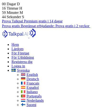
00
Dagar
D
16
Timmar
H
59
Minuter
M
43
Sekunder
S
Prova Talkpal Premium gratis i 14 dagar
Prova gratis
Begränsat erbjudande:
Prova gratis i 2 veckor
Hem
Lärdom
För Företag
För Utbildning
Registrera dig
Logga in
Svenska
English
Deutsch
Français
Español
Italiano
Português
Nederlands
Suomi