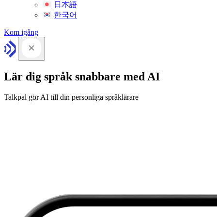
日本語
한국어
Kom igång
Lär dig språk snabbare med AI
Talkpal gör AI till din personliga språklärare