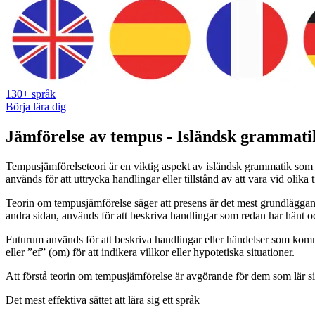
130+ språk
Börja lära dig
Jämförelse av tempus - Isländsk grammati
Tempusjämförelseteori är en viktig aspekt av isländsk grammatik som 
används för att uttrycka handlingar eller tillstånd av att vara vid olika 
Teorin om tempusjämförelse säger att presens är det mest grundläggan
andra sidan, används för att beskriva handlingar som redan har hänt och 
Futurum används för att beskriva handlingar eller händelser som komm
eller ”ef” (om) för att indikera villkor eller hypotetiska situationer.
Att förstå teorin om tempusjämförelse är avgörande för dem som lär sig 
Det mest effektiva sättet att lära sig ett språk